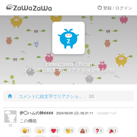
登録 / ログイン
zawazawa official
コメントに絵文字でリアクションする / 33
コメントに絵文字でリアクショ...
33
伊◯ハムの神ತತತತ
2024/06/09 (日) 06:31:11
7abc8@11af7
この機能
33
1
1
1
1
1
1
1