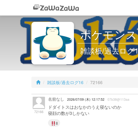
ポケモンス
雑談板/過去ログ16 
雑談板/過去ログ16
72166
名前なし
2026/07/09 (木) 12:17:52
07b38@113aa
ドダイトスはおなかのうえ寝ないのか
72166
寝顔の数が3しかない
8