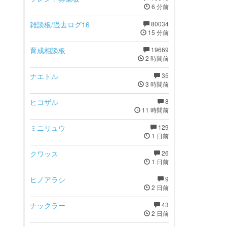
6 分前
雑談板/過去ログ16
80034
15 分前
育成相談板
19669
2 時間前
ナエトル
35
3 時間前
ヒコザル
8
11 時間前
ミニリュウ
129
1 日前
クワッス
26
1 日前
ヒノアラシ
9
2 日前
ナックラー
43
2 日前