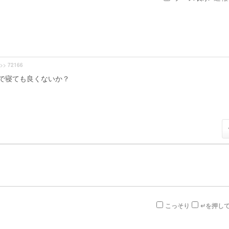
>> 72166
で寝ても良くないか？
こっそり
↵を押し