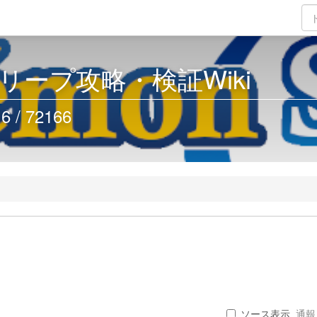
リープ攻略・検証Wiki
/ 72166
ソース表示
通報 .