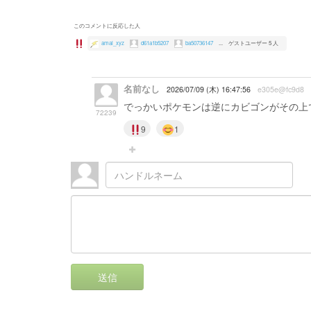
このコメントに反応した人
amal_xyz
d61a1b5207
ba50736147
...
ゲストユーザー 5 人
名前なし
2026/07/09 (木) 16:47:56
e305e@fc9d8
でっかいポケモンは逆にカビゴンがその上
72239
9
1
送信