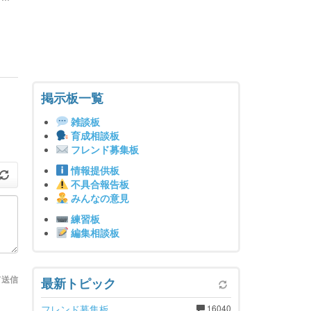
掲示板一覧
雑談板
育成相談板
フレンド募集板
情報提供板
不具合報告板
みんなの意見
練習板
編集相談板
て送信
最新トピック
フレンド募集板
16040