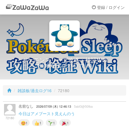
登録 / ログイン
ポケモンスリープ攻略・検証Wiki
雑談板/過去ログ16 / 72180
雑談板/過去ログ16
72180
名前なし
2026/07/09 (木) 12:46:13
5abf3@50fba
今日はアメブースト
見えんのう
72180
1
1
1
1