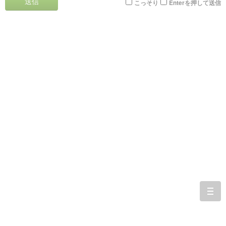
送信
こっそり
Enterを押して送信
togg
navi