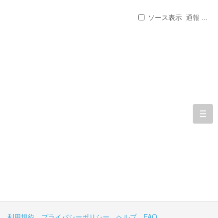
ソース表示
通報 ...
togg
navi
利用規約
プライバシーポリシー
ヘルプ
FAQ