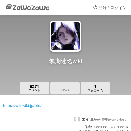
登録 / ログイン
無期迷途wiki
5271
1
views
コメント
フォロー
https://wikiwiki.jp/ptn/
エイ
e649fd95e1
管理者
作成: 2022/11/08 (火) 01:22:35