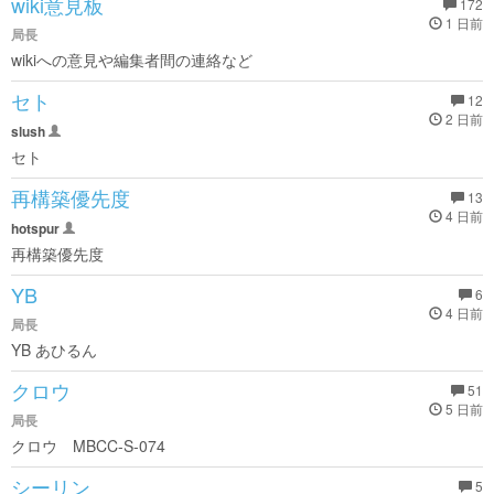
wiki意見板
172
1 日前
局長
wikiへの意見や編集者間の連絡など
セト
12
2 日前
slush
セト
再構築優先度
13
4 日前
hotspur
再構築優先度
YB
6
4 日前
局長
YB あひるん
クロウ
51
5 日前
局長
クロウ MBCC-S-074
シーリン
5