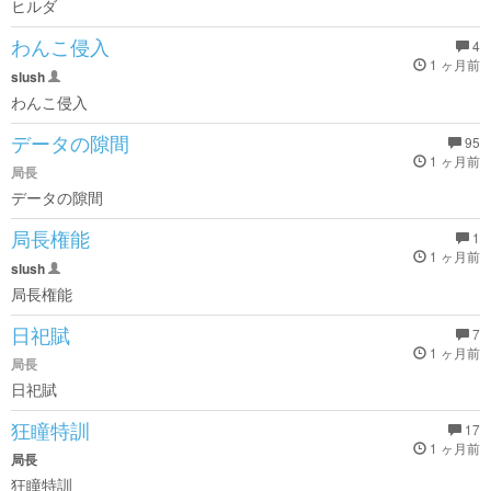
ヒルダ
わんこ侵入
4
1 ヶ月前
slush
わんこ侵入
データの隙間
95
1 ヶ月前
局長
データの隙間
局長権能
1
1 ヶ月前
slush
局長権能
日祀賦
7
1 ヶ月前
局長
日祀賦
狂瞳特訓
17
1 ヶ月前
局長
狂瞳特訓