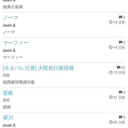
slush
無界の哀鳴
ノーマ
2
14 日前
slush
ノーマ
マーフィー
3
14 日前
slush
マーフィー
[ネタバレ注意] 大陸先行版情報
62
15 日前
局長
他国版情報掲示板
楽曲
9
21 日前
局長
楽曲
霽川
6
26 日前
slush