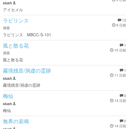
slush
アイセメル
ラビリンス
13
9 日前
局長
ラビリンス MBCC-S-101
風と散る花
1
10 日前
局長
風と散る花
霧境残音/洞虚の霊跡
1
11 日前
slush
霧境残音/洞虚の霊跡
梅仙
0
14 日前
slush
梅仙
無界の哀鳴
0
14 日前