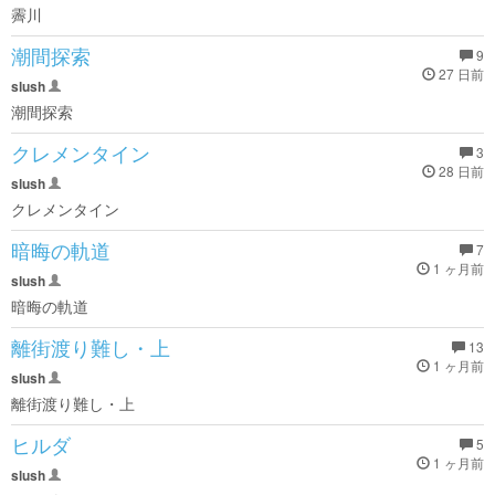
霽川
潮間探索
9
27 日前
slush
潮間探索
クレメンタイン
3
28 日前
slush
クレメンタイン
暗晦の軌道
7
1 ヶ月前
slush
暗晦の軌道
離街渡り難し・上
13
1 ヶ月前
slush
離街渡り難し・上
ヒルダ
5
1 ヶ月前
slush