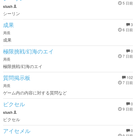
5 日前
slush
シーリン
成果
3
6 日前
局長
成果
極限挑戦/幻海のエイ
0
7 日前
局長
極限挑戦/幻海のエイ
質問掲示板
102
7 日前
局長
ゲーム内の内容に対する質問など
ピクセル
0
9 日前
slush
ピクセル
アイセメル
0
9 日前