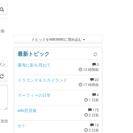
致命
トピックをWIKIWIKIに埋め込む
最新トピック
イン
書海に影を尋ねて
0
13 時間前
ドラゴンズ＆スカイランド
22
17 時間前
マーフィーの日常
4
1 日前
wiki意見板
172
2 日前
て送信
セト
12
2 日前