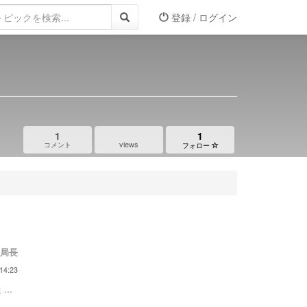
登録 / ログイン
1
1
views
コメント
フォロー
局長
14:23
...