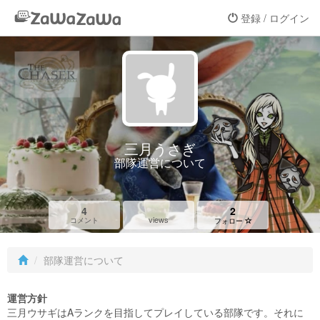
登録 / ログイン
三月うさぎ
部隊運営について
4
2
views
コメント
フォロー
部隊運営について
運営方針
三月ウサギはAランクを目指してプレイしている部隊です。それに