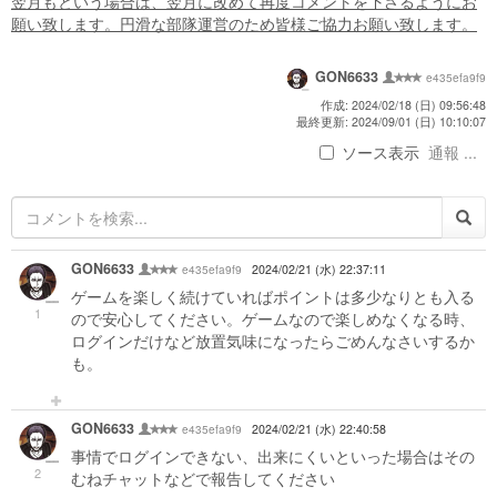
翌月もという場合は、翌月に改めて再度コメントを下さるようにお
願い致します。円滑な部隊運営のため皆様ご協力お願い致します。
GON6633
e435efa9f9
作成: 2024/02/18 (日) 09:56:48
最終更新: 2024/09/01 (日) 10:10:07
ソース表示
通報 ...
GON6633
e435efa9f9
2024/02/21 (水) 22:37:11
ゲームを楽しく続けていればポイントは多少なりとも入る
1
ので安心してください。ゲームなので楽しめなくなる時、
ログインだけなど放置気味になったらごめんなさいするか
も。
GON6633
e435efa9f9
2024/02/21 (水) 22:40:58
事情でログインできない、出来にくいといった場合はその
2
むねチャットなどで報告してください