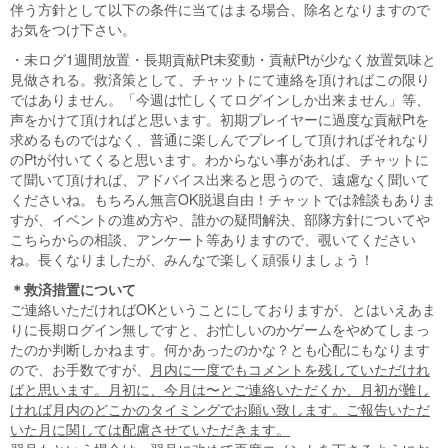
伴う方針として以下の条件に当てはまる場合、除名となりますので
お気をつけ下さい。
・未ログ1週間放置・長期貢献Pt未変動・貢献Ptが少なく放置気味と
見做される。救済策として、チャットにて連絡を頂ければこの限り
ではありません。「今週は忙しくてログインしか出来ません」等、
声をかけて頂ければと思います。初期プレイヤーに過度な貢献Ptを
求めるものではなく、普通に楽しんでプレイして頂ければそれなり
のPtが付いてくると思います。わからない事があれば、チャットに
て聞いて頂ければ、アドバイス出来ると思うので、遠慮なく聞いて
くださいね。もちろん無言OK脱退自由！チャットでは雑談もありま
すが、イベントの進め方や、誰かの疑問解決、部隊方針についてや
こちらからの相談、アンケート等ありますので、覗いてください
ね。長くなりましたが、みんなで楽しく頑張りましょう！
＊救済措置について
ご連絡いただければOKということにしておりますが、とはいえあま
りに長期ログイン無しですと、お忙しいのかゲームをやめてしまっ
たのか判断しかねます。何かあったのかな？とも心配にもなります
ので、お手数ですが、
月内に一度でもコメントを残していただけれ
ばと思います。月初に、今月は〜とご連絡いただくか、月初が難し
ければ月内のどこかのタイミングでお願い致します。ご報告いただ
いた月に関しては配慮させていただきます。