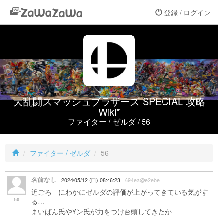
登録 / ログイン
大乱闘スマッシュブラザーズ SPECIAL 攻略
Wiki*
ファイター / ゼルダ / 56
ファイター / ゼルダ
56
名前なし
2024/05/12 (日) 08:46:23
694ea@e2ebe
近ごろ にわかにゼルダの評価が上がってきている気がす
56
る…
まいぱん氏やYン氏が力をつけ台頭してきたか