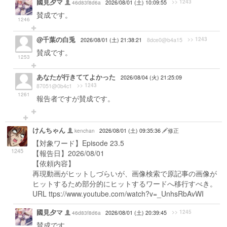
國見夕マ
>> 1243
46d83f8d6a
2026/08/01 (土) 10:09:55
賛成です。
1246
@千葉の白兎
>> 1243
2026/08/01 (土) 21:38:21
8dce0@b4a15
賛成です。
1253
あなたが行きててよかった
2026/08/04 (火) 21:25:09
>> 1243
87051@0b4c1
1261
報告者ですが賛成です。
けんちゃん
kenchan
2026/08/01 (土) 09:35:36
修正
【対象ワード】Episode 23.5
1245
【報告日】2026/08/01
【依頼内容】
再現動画がヒットしづらいが、画像検索で原記事の画像が
ヒットするため部分的にヒットするワードへ移行すべき。
URL ttps://www.youtube.com/watch?v=_UnhsRbAvWI
國見夕マ
>> 1245
46d83f8d6a
2026/08/01 (土) 20:39:45
賛成です