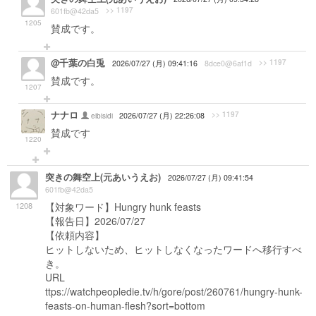
>> 1197
601fb@42da5
1205
賛成です。
@千葉の白兎
>> 1197
2026/07/27 (月) 09:41:16
8dce0@6af1d
賛成です。
1207
ナナロ
>> 1197
eibisidi
2026/07/27 (月) 22:26:08
賛成です
1220
突きの舞空上(元あいうえお)
2026/07/27 (月) 09:41:54
601fb@42da5
1208
【対象ワード】Hungry hunk feasts
【報告日】2026/07/27
【依頼内容】
ヒットしないため、ヒットしなくなったワードへ移行すべ
き。
URL
ttps://watchpeopledie.tv/h/gore/post/260761/hungry-hunk-
feasts-on-human-flesh?sort=bottom