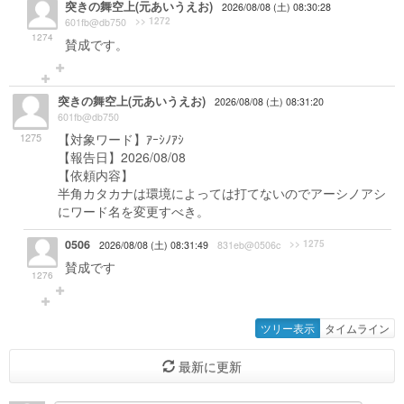
突きの舞空上(元あいうえお)
2026/08/08 (土) 08:30:28
>> 1272
601fb@db750
1274
賛成です。
突きの舞空上(元あいうえお)
2026/08/08 (土) 08:31:20
601fb@db750
1275
【対象ワード】ｱｰｼﾉｱｼ
【報告日】2026/08/08
【依頼内容】
半角カタカナは環境によっては打てないのでアーシノアシ
にワード名を変更すべき。
0506
>> 1275
2026/08/08 (土) 08:31:49
831eb@0506c
賛成です
1276
ツリー表示
タイムライン
最新に更新