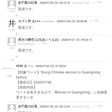
@千葉の白兎
>> 1187
2026/07/26 (日) 08:12:16
8dce0@734d2
賛成です。
1190
ネズミ丼
>> 1187
nezumidon
2026/07/26 (日) 09:58:58
賛成です。
1195
突きの舞空上(元あいうえお)
2026/07/27 (月) 09:32:14
>> 1187
601fb@42da5
1203
賛成です。
0506
0506
2026/07/26 (日) 07:36:54
【対象ワード】Young Chinese woman in Guangming
1188
factory
【報告日】2026/07/26
【依頼内容】
ワード名長すぎるので「Woman in Guangming」に名称変
更するべき
@千葉の白兎
>> 1188
2026/07/26 (日) 08:12:44
8dce0@734d2