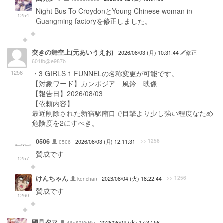
Night Bus To CroydonとYoung Chinese woman in
1254
Guangming factoryを修正しました。
突きの舞空上(元あいうえお)
2026/08/03 (月) 10:31:44
修正
601fb@e987b
1256
・3 GIRLS 1 FUNNELの名称変更が可能です。
【対象ワード】カンボジア 風鈴 映像
【報告日】2026/08/03
【依頼内容】
最近削除された新宿駅南口で目撃より少し強い程度なため
危険度を2にすべき。
0506
>> 1256
0506
2026/08/03 (月) 12:11:31
賛成です
1257
けんちゃん
>> 1256
kenchan
2026/08/04 (火) 18:22:44
賛成です
1260
國見夕マ
46d83f8d6a
2026/08/04 (火) 17:37:56