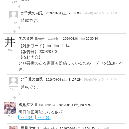
1249
@千葉の白兎
>> 1245
2026/08/01 (土) 21:38:06
8dce0@b4a15
賛成です。
1252
ネズミ丼
nezumidon
2026/08/01 (土) 20:30:34
【対象ワード】morimori_1411
1247
【報告日】2026/08/01
【依頼内容】
グロ要素のある動画も投稿しているため、グロを追加すべ
き。
@千葉の白兎
>> 1247
2026/08/01 (土) 21:37:29
8dce0@b4a15
賛成です。
1251
國見夕マ
46d83f8d6a
2026/08/01 (土) 20:52:58
明日修正可能になる依頼
1250
>> 1187
>> 1188
國見夕マ
>> 1250
46d83f8d6a
2026/08/02 (日) 13:51:55