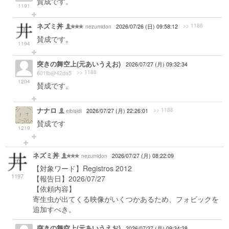
賛成です。
1191
ネズミ丼
>> 1188
nezumidon
2026/07/26 (日) 09:58:12
賛成です。
1194
突きの舞空上(元あいうえお)
2026/07/27 (月) 09:32:34
>> 1188
601fb@42da5
1204
賛成です。
ナナロ
>> 1188
eibisidi
2026/07/27 (月) 22:26:01
賛成です
1219
ネズミ丼
nezumidon
2026/07/27 (月) 08:22:09
【対象ワード】Registros 2012
1197
【報告日】2026/07/27
【依頼内容】
寄生虫が出てくる映像がいくつかあるため、フォビックを
追加すべき。
突きの舞空上(元あいうえお)
2026/07/27 (月) 09:34:28