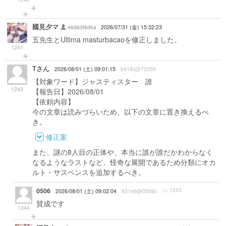
國見夕マ
46d83f8d6a
2026/07/31 (金) 15:32:23
五先生とUltima masturbacaoを修正しました。
1241
Tさん
2026/08/01 (土) 09:01:15
b418c@72059
【対象ワード】ジャスティスター 誰
1243
【報告日】2026/08/01
【依頼内容】
今の文章は読みづらいため、以下の文章に置き換えるべ
き。
修正案
また、謎の8人目の正体や、本当に誰が誰だかわからなく
なるようなラストなど、怪奇な展開であるため分類にオカ
ルト・サスペンスを追加するべき。
0506
>> 1243
2026/08/01 (土) 09:02:04
831eb@0506c
賛成です
1244