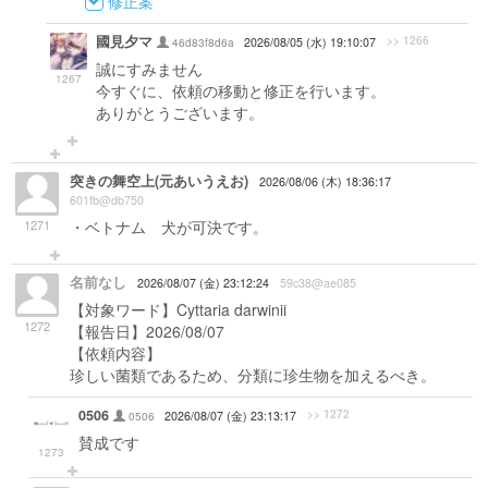
修正案
國見夕マ
>> 1266
46d83f8d6a
2026/08/05 (水) 19:10:07
誠にすみません
1267
今すぐに、依頼の移動と修正を行います。
ありがとうございます。
突きの舞空上(元あいうえお)
2026/08/06 (木) 18:36:17
601fb@db750
1271
・ベトナム 犬が可決です。
名前なし
2026/08/07 (金) 23:12:24
59c38@ae085
【対象ワード】Cyttaria darwinii
1272
【報告日】2026/08/07
【依頼内容】
珍しい菌類であるため、分類に珍生物を加えるべき。
0506
>> 1272
0506
2026/08/07 (金) 23:13:17
賛成です
1273