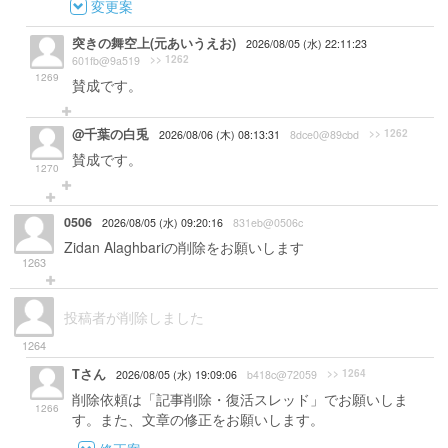
変更案
突きの舞空上(元あいうえお)
2026/08/05 (水) 22:11:23
>> 1262
601fb@9a519
1269
賛成です。
@千葉の白兎
>> 1262
2026/08/06 (木) 08:13:31
8dce0@89cbd
賛成です。
1270
0506
2026/08/05 (水) 09:20:16
831eb@0506c
Zidan Alaghbariの削除をお願いします
1263
投稿者が削除しました
1264
Tさん
>> 1264
2026/08/05 (水) 19:09:06
b418c@72059
削除依頼は「記事削除・復活スレッド」でお願いしま
1266
す。また、文章の修正をお願いします。