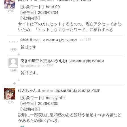
【対象ワード】hard 99
1258
【報告日】2026/08/04
【依頼内容】
サイトは下の方にヒットするものの、現在アクセスできな
いため、「ヒットしなくなったワード」に移行すべき
0506
>> 1258
0506
2026/08/04 (火) 17:39:29
賛成です
1259
突きの舞空上(元あいうえお)
2026/08/05 (水) 22:10:38
>> 1258
601fb@9a519
1268
賛成です。
けんちゃん
kenchan
2026/08/05 (水) 02:57:42
修正
【対象ワード】messytails
1262
【報告日】2026/08/05
【依頼内容】
説明に一部表現に違和感のある箇所や補足すべき内容など
があるため修正すべき。