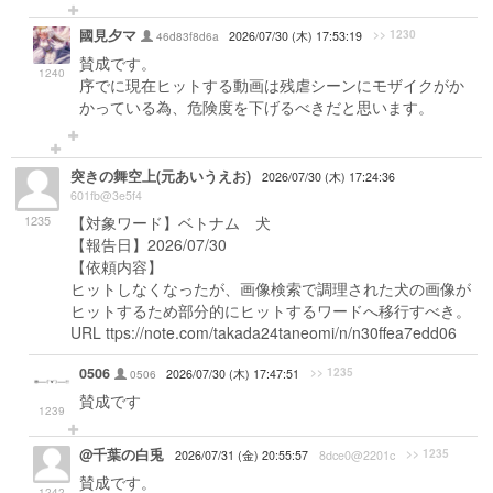
國見夕マ
>> 1230
46d83f8d6a
2026/07/30 (木) 17:53:19
賛成です。
1240
序でに現在ヒットする動画は残虐シーンにモザイクがか
かっている為、危険度を下げるべきだと思います。
突きの舞空上(元あいうえお)
2026/07/30 (木) 17:24:36
601fb@3e5f4
1235
【対象ワード】ベトナム 犬
【報告日】2026/07/30
【依頼内容】
ヒットしなくなったが、画像検索で調理された犬の画像が
ヒットするため部分的にヒットするワードへ移行すべき。
URL ttps://note.com/takada24taneomi/n/n30ffea7edd06
0506
>> 1235
0506
2026/07/30 (木) 17:47:51
賛成です
1239
@千葉の白兎
>> 1235
2026/07/31 (金) 20:55:57
8dce0@2201c
賛成です。
1242