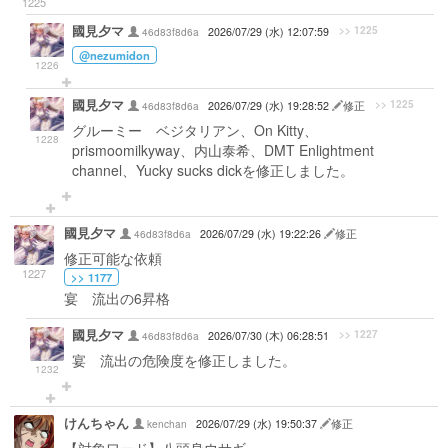
1225
國見夕マ
>> 1225
46d83f8d6a
2026/07/29 (水) 12:07:59
@nezumidon
1226
國見夕マ
>> 1225
46d83f8d6a
2026/07/29 (水) 19:28:52
修正
グルーミー ベジタリアン、On Kitty、
1228
prismoomilkyway、内山泰希、DMT Enlightment
channel、Yucky sucks dickを修正しました。
國見夕マ
46d83f8d6a
2026/07/29 (水) 19:22:26
修正
修正可能な依頼
1227
>> 1177
宴 流出の6昇格
國見夕マ
>> 1227
46d83f8d6a
2026/07/30 (木) 06:28:51
宴 流出の危険度を修正しました。
1232
けんちゃん
kenchan
2026/07/29 (水) 19:50:37
修正