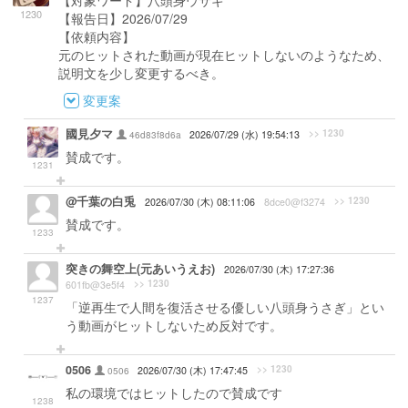
【対象ワード】八頭身ウサギ
1230
【報告日】2026/07/29
【依頼内容】
元のヒットされた動画が現在ヒットしないのようなため、
説明文を少し変更するべき。
変更案
國見夕マ
>> 1230
46d83f8d6a
2026/07/29 (水) 19:54:13
賛成です。
1231
@千葉の白兎
>> 1230
2026/07/30 (木) 08:11:06
8dce0@f3274
賛成です。
1233
突きの舞空上(元あいうえお)
2026/07/30 (木) 17:27:36
>> 1230
601fb@3e5f4
1237
「逆再生で人間を復活させる優しい八頭身うさぎ」とい
う動画がヒットしないため反対です。
0506
>> 1230
0506
2026/07/30 (木) 17:47:45
私の環境ではヒットしたので賛成です
1238