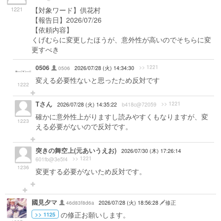
1221
【対象ワード】供花村
【報告日】2026/07/26
【依頼内容】
くげむらに変更したほうが、意外性が高いのでそちらに変
更すべき
0506
>> 1221
0506
2026/07/28 (火) 14:34:30
変える必要性ないと思ったため反対です
1222
Tさん
>> 1221
2026/07/28 (火) 14:35:22
b418c@72059
確かに意外性上がりますし読みやすくもなりますが、変
1223
える必要がないので反対です。
突きの舞空上(元あいうえお)
2026/07/30 (木) 17:26:14
>> 1221
601fb@3e5f4
1236
変更する必要がないため反対です。
國見夕マ
46d83f8d6a
2026/07/28 (火) 18:56:28
修正
の修正お願いします。
>> 1125