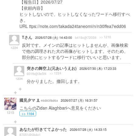
【報告日】2026/07/27
【依頼内容】
ヒットしないので、ヒットしなくなったワードへ移行すべ
き。
URL ttps://note.com/takada24taneomi/n/n30ffea7edd06
Tさん
>> 1210
2026/07/28 (火) 14:43:00
b418c@72059
反対です。メインの記事はヒットしませんが、画像検索
1224
で他の調理された犬の画像がヒットします。そのため、
部分的にヒットするワードに移行でいいと思います。
突きの舞空上(元あいうえお)
2026/07/30 (木) 17:23:33
>> 1224
601fb@3e5f4
1234
分かりました。撤回します。
國見夕マ
46d83f8d6a
2026/07/27 (月) 16:31:57
こちらのZidan Alaghbariへ意見をください
1215
>> 1104
あなたが行きててよかった
2026/07/28 (火) 14:33:15
87051@0b4c1