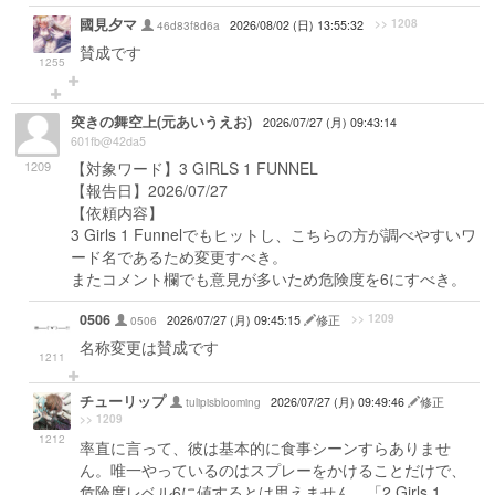
國見夕マ
>> 1208
46d83f8d6a
2026/08/02 (日) 13:55:32
賛成です
1255
突きの舞空上(元あいうえお)
2026/07/27 (月) 09:43:14
601fb@42da5
1209
【対象ワード】3 GIRLS 1 FUNNEL
【報告日】2026/07/27
【依頼内容】
3 Girls 1 Funnelでもヒットし、こちらの方が調べやすいワ
ード名であるため変更すべき。
またコメント欄でも意見が多いため危険度を6にすべき。
0506
>> 1209
0506
2026/07/27 (月) 09:45:15
修正
名称変更は賛成です
1211
チューリップ
tulipisblooming
2026/07/27 (月) 09:49:46
修正
>> 1209
1212
率直に言って、彼は基本的に食事シーンすらありませ
ん。唯一やっているのはスプレーをかけることだけで、
危険度レベル6に値するとは思えません。「2 Girls 1