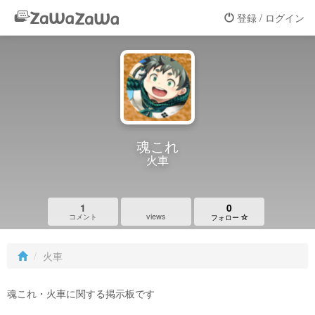
登録 / ログイン
魂これ
火車
1
0
views
コメント
フォロー
火車
魂これ・火車に関する掲示板です