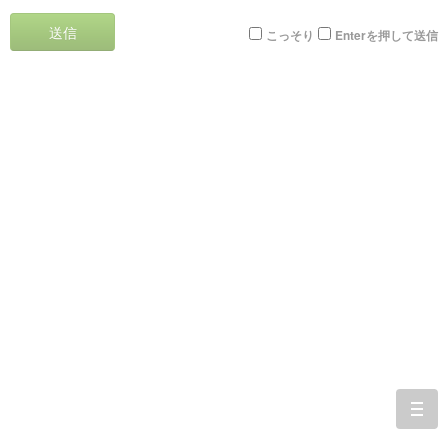
送信
こっそり
Enterを押して送信
togg
navi