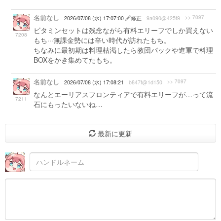
名前なし
>> 7097
2026/07/08 (水) 17:07:00
修正
9a090@425f9
ビタミンセットは残念ながら有料エリーフでしか買えない
7208
もち···無課金勢には辛い時代が訪れたもち。
ちなみに最初期は料理枯渇したら教団パックや進軍で料理
BOXをかき集めてたもち。
名前なし
>> 7097
2026/07/08 (水) 17:08:21
b847f@1d150
なんとエーリアスフロンティアで有料エリーフが…って流
7211
石にもったいないね…
最新に更新