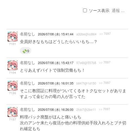
ソース表示
通報 ...
名前なし
>> 7097
2026/07/08 (水) 15:41:44
a32be@cc864
全員好きなもちはどうしたらいいもち…？
7101
9
名前なし
>> 7097
2026/07/08 (水) 15:43:17
97e6f@557b8
とりあえずバイトで強制労働もち！
7104
名前なし
>> 7097
2026/07/08 (水) 16:01:35
b847f@1d150
そこに教団証に料理がついてくるオトクなセットがありま
7130
すよって金ピカの竜の人が言ってた
名前なし
>> 7097
2026/07/08 (水) 16:26:00
2fcb7@2be11
料理パック廃盤がほんと痛いもち
7157
次のアンケ来たら復活か他の料理供給手段入れろとブチ切
れ確定もち