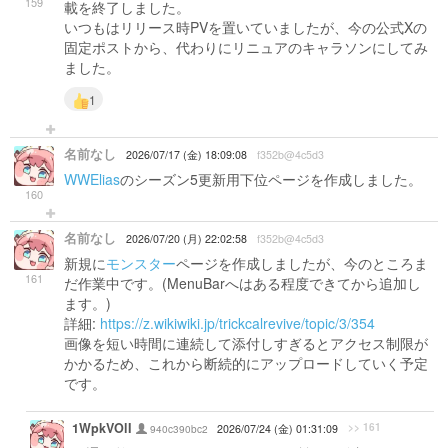
159
載を終了しました。
いつもはリリース時PVを置いていましたが、今の公式Xの
固定ポストから、代わりにリニュアのキャラソンにしてみ
ました。
1
名前なし
2026/07/17 (金) 18:09:08
f352b@4c5d3
WWElias
のシーズン5更新用下位ページを作成しました。
160
名前なし
2026/07/20 (月) 22:02:58
f352b@4c5d3
新規に
モンスター
ページを作成しましたが、今のところま
161
だ作業中です。(MenuBarへはある程度できてから追加し
ます。)
詳細:
https://z.wikiwiki.jp/trickcalrevive/topic/3/354
画像を短い時間に連続して添付しすぎるとアクセス制限が
かかるため、これから断続的にアップロードしていく予定
です。
1WpkVOlI
>> 161
940c390bc2
2026/07/24 (金) 01:31:09