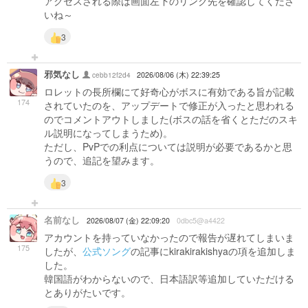
アクセスされる際は画面左下のリンク先を確認してくださ
いね～
3
邪気なし
cebb12f2d4
2026/08/06 (木) 22:39:25
ロレットの長所欄にて好奇心がボスに有効である旨が記載
174
されていたのを、アップデートで修正が入ったと思われる
のでコメントアウトしました(ボスの話を省くとただのスキ
ル説明になってしまうため)。
ただし、PvPでの利点については説明が必要であるかと思
うので、追記を望みます。
3
名前なし
2026/08/07 (金) 22:09:20
0dbc5@a4422
アカウントを持っていなかったので報告が遅れてしまいま
175
したが、
公式ソング
の記事にkirakirakishyaの項を追加しま
した。
韓国語がわからないので、日本語訳等追加していただける
とありがたいです。