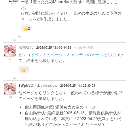
一通り整ったためMenuBarの冒険・戦闘に追加しまし
162
た。
行数が制限に近かったのと、目次の生成のために下位の
ページを2件作成しました。
2
名前なし
2026/07/25 (土) 00:44:38
41a8e@17491
ビンゴイベントのページ：キャンディのメール送り
につい
163
て、詳細を記載しました。
2
1WpkVOlI
940c390bc2
2026/07/25 (土) 23:30:53
他ページからリンクもなく、使われている様子が無い以下
164
のページを削除しました。
個人用画像倉庫: 添付も含め空のページ
自由掲示板: 最終更新2025-05-15、情報提供掲示板が
埋め込まれている。本文に「2023.04.29更新」という
記述がありどこかからコピーされたページ？