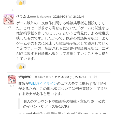
3
ベラム
fdfde3ee1a
2026/08/08 (土) 21:29:10
ゲーム以外の二次創作に関する雑談掲示板を新設しまし
176
た。これは、以前から寄せられていた「ゲームに関連する
雑談掲示板を作ってほしい」というご意見に、ある程度反
映したものです。したがって、既存の雑談掲示板は、より
ゲームそのものに関連した雑談掲示板として運用していく
予定です。一方、新設される二次創作雑談掲示板は、二次
創作に関する雑談掲示板として運用していくことを目標と
しています。
1
1WpkVOlI
>> 176
940c390bc2
2026/08/08 (土) 22:07:01
趣旨が
Wikiガイドライン
の以下の条文に抵触する可能性
177
があるため、この掲示板については例外事項として追記
する必要があると思います。
個人のアカウントや動画等の掲載・宣伝行為（公式
のイベントやグッズ等はOK）
ここの禁止行為の適用範囲がwikiの記事内のみであるの