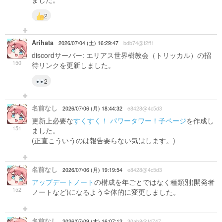
2
Arihata
2026/07/04 (土) 16:29:47
bdb74@f2ff1
discordサーバー: エリアス世界樹教会（トリッカル）の招
150
待リンクを更新しました。
2
名前なし
2026/07/06 (月) 18:44:32
e8428@4c5d3
更新上必要な
すくすく！ パワータワー！子ページ
を作成し
151
ました。
(正直こういうのは報告要らない気はします。)
名前なし
2026/07/06 (月) 19:19:54
e8428@4c5d3
アップデートノート
の構成を年ごとではなく種類別(開発者
152
ノートなど)になるよう全体的に変更しました。
名前なし
2026/07/09 (木) 16:07:12
30ab8@f4747