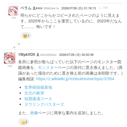
ベラム
>> 164
fdfde3ee1a
2026/07/26 (日) 01:18:13
明らかにどこからかコピーされたページのように見えま
166
す。2025年からここを運営しているのに、2023年だなん
て……。怖いです！
1
1WpkVOlI
940c390bc2
2026/07/26 (日) 00:00:39
各所に参照が散らばっていた以下のページのモンスター図
165
鑑画像を、
モンスター
ページの添付に置き換えました。(異
議があった場合のために置き換え前の画像は未削除です。)
編集相談:
https://z.wikiwiki.jp/trickcalrevive/topic/3/354
世界樹採掘基地
次元の衝突
短期速成コース
ヌウリングバスターズ
また、
画像
ページに簡単な案内を追加しました。
3