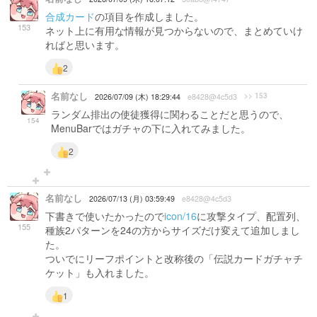
合成カード
の項目を作成しました。
153
ネット上に有用な情報が見つからないので、まとめていけ
ればと思います。
2
名前なし
>> 153
2026/07/09 (木) 18:29:44
e8428@4c5d3
ランダム排出の使徒獲得に関わることだと思うので、
154
MenuBarではガチャの下に入れてみました。
2
名前なし
2026/07/13 (月) 03:59:49
e8428@4c5d3
下書きで使いたかったので
icon/16
に攻撃タイプ、配置列、
155
種族2パターンを24の方からサイズだけ変えて追加しまし
た。
ついでにリーフポイントと改称後の「伝説カードガチャチ
ケット」も入れました。
1