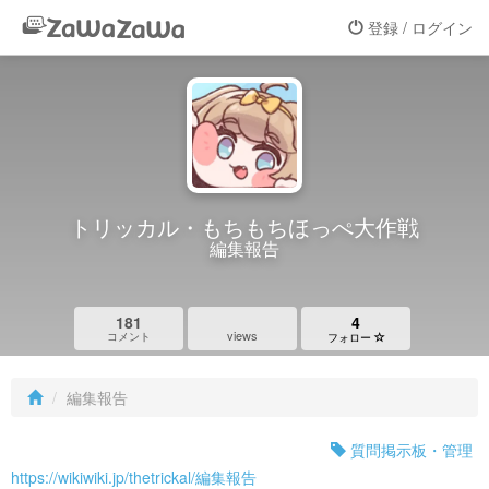
登録 / ログイン
トリッカル・もちもちほっぺ大作戦
編集報告
181
4
views
コメント
フォロー
編集報告
質問掲示板・管理
https://wikiwiki.jp/thetrickal/編集報告