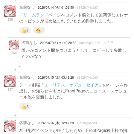
名前なし
2026/07/14 (火) 01:53:50
e8428@4c5d3
ドリームランド
ページへコメント欄として無関係なエレナ
156
のトピックが埋め込まれていたため削除しました。
1
1
名前なし
>> 156
2026/07/15 (水) 10:29:52
0d846@c1135
誰かがコメント欄をつけようとして、コピーして失敗し
158
たのかな？
名前なし
2026/07/15 (水) 03:19:28
e8428@4c5d3
テーマ劇場「
エーリアス・オデュッセイア
」のページを作
157
成し、お知らせをもとにFrontPageのニュース・スケジュ
ール他を更新しました。
3
名前なし
2026/07/16 (木) 12:47:29
f352b@4c5d3
ｽﾋﾟｷ配布イベントが終了したため、FrontPage右上枠の掲