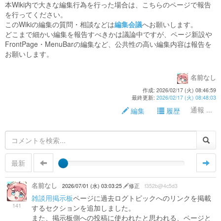
本Wiki内で大きな編集行為を行った場合は、こちらのページで報告
を行ってください。
このWikiの編集の質問・相談などは
編集会議
へお願いします。
どこまで細かい編集を報告すべきかは議論中ですが、ページ新設や
FrontPage・MenuBarの編集など、公共性の高い編集内容は報告を
お願いします。
名前なし
作成: 2026/02/17 (火) 08:46:59
最終更新:
2026/02/17 (火) 08:48:03
通報 ...
編集
履歴
最新
名前なし
2026/07/01 (水) 03:03:25
修正
f352b@4c5d3
雑談用掲示板
ページに過去ログトピックへのリンクを掲載
141
するセクションを追加しました。
また、掲示板側への投稿に使われたと思われる、ページと