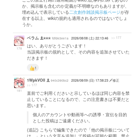
か、掲示板も含むのか定義が不明瞭なのもありますが、
埋め込んで表示している
二次創作雑談掲示板ページ
が存
在する以上、wikiの規約も適用されるのではないでしょ
うか。
ベラム
>> 177
fdfde3ee1a
2026/08/08 (土) 22:13:46
はい、ありがとうございます！
178
当該掲示板の規約として、その内容を追加させていた
だきます！
1
1WpkVOlI
940c390bc2
2026/08/09 (日) 17:58:23
修正
>> 177
181
直前でご利用くださいと示しているほぼ同じ内容を禁
止していることになるので、この注意書きは不要だと
思います。
個人のアカウントや動画等への誘導・宣伝を目的
とした投稿はご遠慮ください。
(追記) こちらで編集できたので「他の掲示板について
は、」という文言を追加して投稿が可能な範囲、禁止