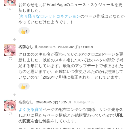
お知らせを元にFrontPageのニュース・スケジュールを更
169
新しました。
(
奇々怪々なロレットコネクション
のページ作成はどなたか
やっていただけたようです。)
1
名前なし
d8ca8d367b
2026/08/02 (日) 11:09:09
クロエのスキル名が変わっていたのでクロエのページを更
170
新しました。以前のスキル名については小ネタの部分で補
足する形にしています。最近のアップデートで修正された
ものと思いますが、正確にいつ変更されたのかは把握して
いないので「2026年7月頃に修正された」としています。
4
名前なし
2026/08/05 (水) 13:25:53
0d846@c1135
よくある質問
ページの配布コンテンツ関係、リンク先を久
173
しぶりに見たらページ構成とか結構変わっていたので
URL
の変更を含む
編集をしています。