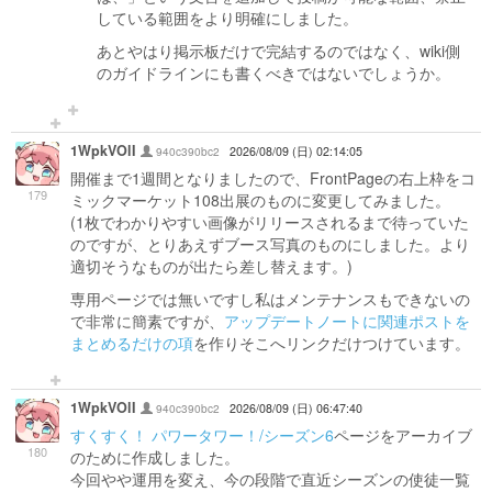
している範囲をより明確にしました。
あとやはり掲示板だけで完結するのではなく、wiki側
のガイドラインにも書くべきではないでしょうか。
1WpkVOlI
940c390bc2
2026/08/09 (日) 02:14:05
開催まで1週間となりましたので、FrontPageの右上枠をコ
179
ミックマーケット108出展のものに変更してみました。
(1枚でわかりやすい画像がリリースされるまで待っていた
のですが、とりあえずブース写真のものにしました。より
適切そうなものが出たら差し替えます。)
専用ページでは無いですし私はメンテナンスもできないの
で非常に簡素ですが、
アップデートノートに関連ポストを
まとめるだけの項
を作りそこへリンクだけつけています。
1WpkVOlI
940c390bc2
2026/08/09 (日) 06:47:40
すくすく！ パワータワー！/シーズン6
ページをアーカイブ
180
のために作成しました。
今回やや運用を変え、今の段階で直近シーズンの使徒一覧