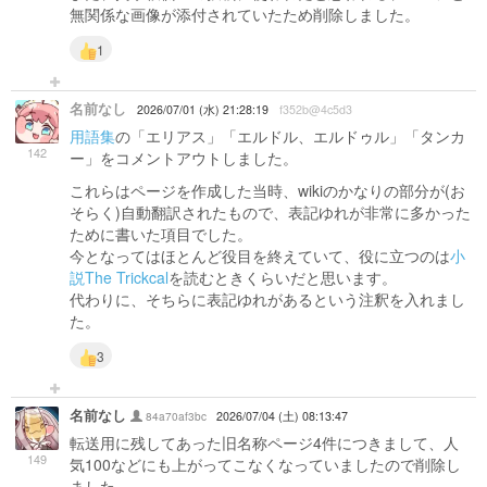
無関係な画像が添付されていたため削除しました。
1
名前なし
2026/07/01 (水) 21:28:19
f352b@4c5d3
用語集
の「エリアス」「エルドル、エルドゥル」「タンカ
142
ー」をコメントアウトしました。
これらはページを作成した当時、wikiのかなりの部分が(お
そらく)自動翻訳されたもので、表記ゆれが非常に多かった
ために書いた項目でした。
今となってはほとんど役目を終えていて、役に立つのは
小
説The Trickcal
を読むときくらいだと思います。
代わりに、そちらに表記ゆれがあるという注釈を入れまし
た。
3
名前なし
84a70af3bc
2026/07/04 (土) 08:13:47
転送用に残してあった旧名称ページ4件につきまして、人
149
気100などにも上がってこなくなっていましたので削除し
ました。