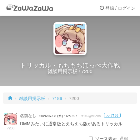
登録 / ログイン
トリッカル・もちもちほっぺ大作戦
雑談用掲示板 / 7200
雑談用掲示板
7186
7200
名前なし
>> 7186
2026/07/08 (水) 16:59:27
7f1c2@d6c85
DMMみたいに通常版とえちえち版があるトリッカル…
7200
ソース表示
通報 ...