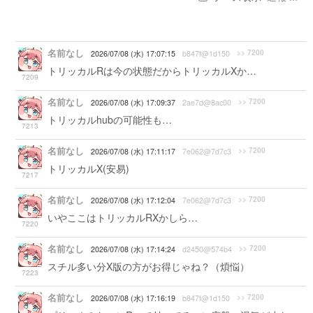
名前なし
>> 7200
2026/07/08 (水) 17:07:15
b847f@1d150
トリッカルRは今の状態だからトリッカルXか…
7209
名前なし
>> 7200
2026/07/08 (水) 17:09:37
2ae7d@8ac00
トリッカルhubの可能性も…
7213
名前なし
>> 7200
2026/07/08 (水) 17:11:17
7e062@7d7c3
トリッカルX(安易)
7217
名前なし
>> 7200
2026/07/08 (水) 17:12:04
7e062@7d7c3
いやここはトリッカルRXかしら…
7220
名前なし
>> 7200
2026/07/08 (水) 17:14:24
d2450@574b4
スチル多い分X版の方がお得じゃね？（煩悩）
7223
名前なし
>> 7200
2026/07/08 (水) 17:16:19
b847f@1d150