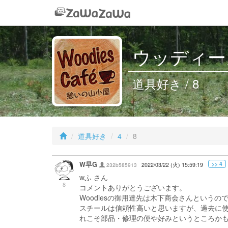
ウッディーズ
道具好き / 8
道具好き
4
8
W早G
>> 4
232b585913
2022/03/22 (火) 15:59:19
wふ さん
8
コメントありがとうございます。
Woodiesの御用達先は木下商会さんという
スチールは信頼性高いと思いますが、過去に
れこそ部品・修理の便や好みというところか