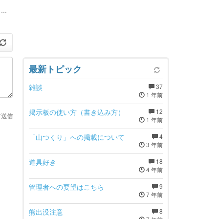
..
最新トピック
雑談
37
1 年前
掲示板の使い方（書き込み方）
12
て送信
1 年前
「山つくり」への掲載について
4
3 年前
道具好き
18
4 年前
管理者への要望はこちら
9
7 年前
熊出没注意
8