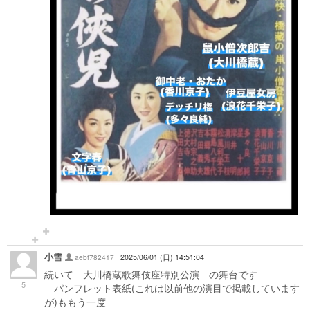
小雪
aebf782417
2025/06/01 (日) 14:51:04
続いて 大川橋蔵歌舞伎座特別公演 の舞台です
5
パンフレット表紙(これは以前他の演目で掲載しています
が)ももう一度