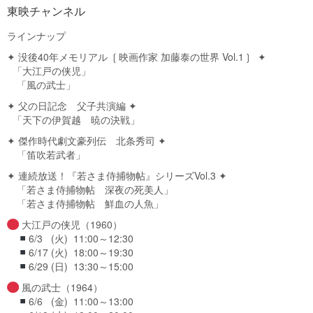
東映チャンネル
ラインナップ
✦ 没後40年メモリアル ❲映画作家 加藤泰の世界 Vol.1❳ ✦
「大江戸の侠児」
「風の武士」
✦ 父の日記念 父子共演編 ✦
「天下の伊賀越 暁の決戦」
✦ 傑作時代劇文豪列伝 北条秀司 ✦
「笛吹若武者」
✦ 連続放送！『若さま侍捕物帖』シリーズVol.3 ✦
「若さま侍捕物帖 深夜の死美人」
「若さま侍捕物帖 鮮血の人魚」
大江戸の侠児（1960）
6/3 (火) 11:00～12:30
6/17 (火) 18:00～19:30
6/29 (日) 13:30～15:00
風の武士（1964）
6/6 (金) 11:00～13:00