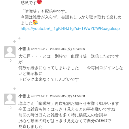
感激です
「喧嘩笠」も配信中です。
今回は雑音が入らず、会話もしっかり聴き取れて楽しめ
ました
https://youtu.be/_f1gKt4RJTg?si=TWwYl7WRuagufsqp
小雪
aebf782417
2025/06/03 (火) 13:49:35
大江戸・・・とは 別枠で 血煙り笠 送信したのです
10
が
何故か続きになってしまいました 今毎回ログインしな
いと掲示板に
トピック出来なくてしんどいです
小雪
aebf782417
2025/06/05 (木) 14:58:58
瑠璃さん「喧嘩笠」再度配信お知らせ有難う御座います
12
今回は雑音も無くはっきり見えるとの事有難いですね
前回の時はほんと雑音も多く特に橋蔵丈の台詞や
肝心な動画の時がはっきり見えなくて自分のDVDで
見直しました