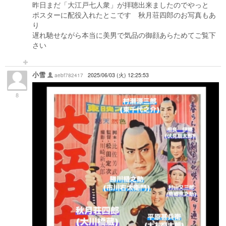
昨日まだ「大江戸七人衆」が拝聴出来ましたのでやっと
ポスターに配役入れたとこです 秋月荘四郎のお写真もあ
り
遅れ馳せながら本当に美男で気品の御顔あらためてご覧下
さい
小雪
aebf782417
2025/06/03 (火) 12:25:53
8