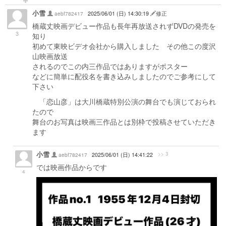
小雪
aebf782417
2025/06/01 (日) 14:30:19
修正
橋蔵丈映画デビュー作品も長年再放送されずDVDの発売を
3
知り
初めて東映ビデオ会社から購入しました その他この度沢
山映画放送
されるのでこの内三作品ではありますがポスター
などに簡単に配役名を書き込みしましたのでご参考にして
下さい
「恋山彦」は大川橋蔵特別公演の舞台でも演じておられ
たので
舞台のお写真は映画三作品とは別枠で投稿させていただき
ます
小雪
>> 3
aebf782417
2025/06/01 (日) 14:41:22
では映画作品からです
4