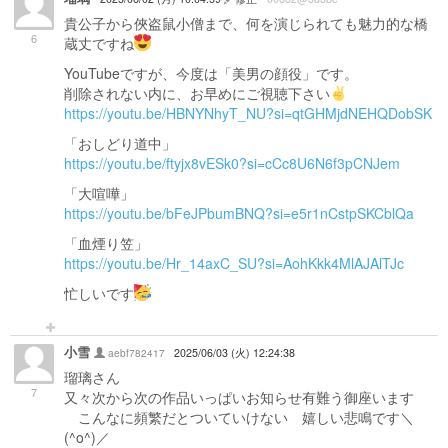
貴公子から俠盗鼠小僧まで、何を演じられても魅力的な橋
6
蔵丈ですね
YouTubeですが、今度は「美男の顔役」です。
削除されない内に、お早めにご視聴下さい
https://youtu.be/HBNYNhyT_NU?si=qtGHMjdNEHQDobSK
「おしどり道中」
https://youtu.be/ftyjx8vESk0?si=cCc8U6N6f3pCNJem
「大喧嘩」
https://youtu.be/bFeJPbumBNQ?si=e5r1nCstpSKCblQa
「血煙り笠」
https://youtu.be/Hr_14axC_SU?si=AohKkk4MlAJAlTJc
忙しいです
小雪
aebf782417
2025/06/03 (火) 12:24:38
瑠璃さん
7
又々次から次の作品いっぱいお知らせ有難う御座います
こんなに頻繁だとついていけない 嬉しい悲鳴です＼
(^o^)／