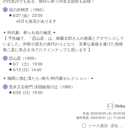
の代名詞でもある、橋自ら歌う同名主題歌も必聴！
花の折鶴笠（1962）
6/27 (金) 23:00
※5月も放送があります
✦ 時代劇 斬られ役の極意 ✦
【 予告編で、「恋山彦」は、峰蘭太郎さんの推薦とアナウンスして
いました。伊那小源太の身代わりとなり、見事な最後を遂げた島崎
無二斎に焦点を当てたラインナップと思います 】
恋山彦（1959）
6/7 (土) 19:00
6/15 (日) 14:40
✦ 極限に挑む漢たち−耐久•時代劇セレクション− ✦
荒木又右衛門 決闘鍵屋の辻（1982）
6/29 (日) 19:00
Chiko
作成: 2025/05/29 (木) 00:05:55
最終更新: 2025/05/31 (土) 11:22:45
ソース表示
通報 ...