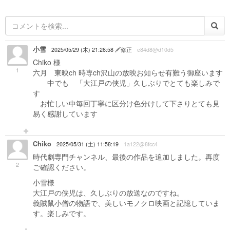
小雪
2025/05/29 (木) 21:26:58
修正
e84d8@d10d5
Chiko 様
1
六月 東映ch 時専ch沢山の放映お知らせ有難う御座います
中でも 「大江戸の侠児」久しぶりでとても楽しみで
す
お忙しい中毎回丁寧に区分け色分けして下さりとても見
易く感謝しています
Chiko
2025/05/31 (土) 11:58:19
1a122@8fcc4
時代劇専門チャンネル、最後の作品を追加しました。再度
2
ご確認ください。
小雪様
大江戸の侠児は、久しぶりの放送なのですね。
義賊鼠小僧の物語で、美しいモノクロ映画と記憶していま
す。楽しみです。