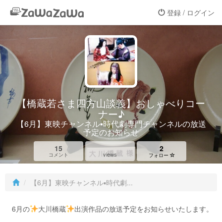
登録 / ログイン
【橋蔵若さま四方山談義】おしゃべりコー
ナー♪
【6月】東映チャンネル▪時代劇専門チャンネルの放送
予定のお知らせ
15
2
views
コメント
フォロー
【6月】東映チャンネル▪時代劇...
6月の
大川橋蔵
出演作品の放送予定をお知らせいたします。