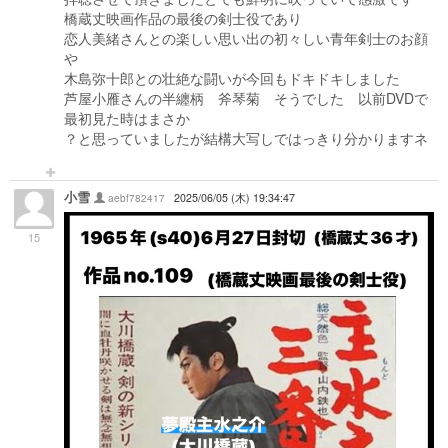
橋蔵丈映画作品の最後の剣士役であり
恋人美緒さんとの楽しい思い出の初々しい青年剣士のお顔
や
木島弥十郎との壮絶な闘いが今回もドキドキしました
芦屋小雁さんの半纏柄 斧琴菊 そうでした 以前DVDで
最初見た時はまさか
？と思っていましたが結構大写しではっきり分かりますネ
小雪
aebf782417
2025/06/05 (木) 19:34:47
15