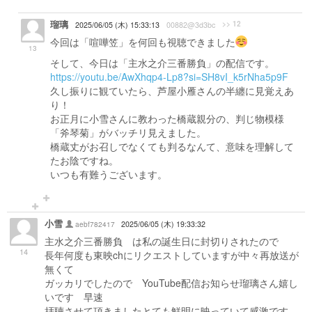
瑠璃
>> 12
2025/06/05 (木) 15:33:13
00882@3d3bc
今回は「喧嘩笠」を何回も視聴できました
13
そして、今日は「主水之介三番勝負」の配信です。
https://youtu.be/AwXhqp4-Lp8?si=SH8vI_k5rNha5p9F
久し振りに観ていたら、芦屋小雁さんの半纏に見覚えあ
り！
お正月に小雪さんに教わった橋蔵親分の、判じ物模様
「斧琴菊」がバッチリ見えました。
橋蔵丈がお召しでなくても判るなんて、意味を理解して
たお陰ですね。
いつも有難うございます。
小雪
aebf782417
2025/06/05 (木) 19:33:32
主水之介三番勝負 は私の誕生日に封切りされたので
14
長年何度も東映chにリクエストしていますが中々再放送が
無くて
ガッカリでしたので YouTube配信お知らせ瑠璃さん嬉し
いです 早速
拝聴させて頂きましたとても鮮明に映っていて感激です