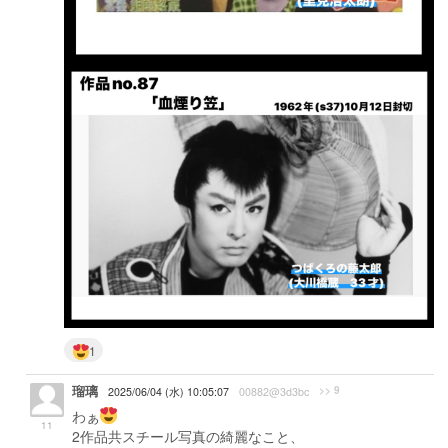
1
瑠璃
>> 9
2025/06/04 (水) 10:05:07
00882@3d3bc
わぁ
11
2作品共スチール写真の綺麗なこと、