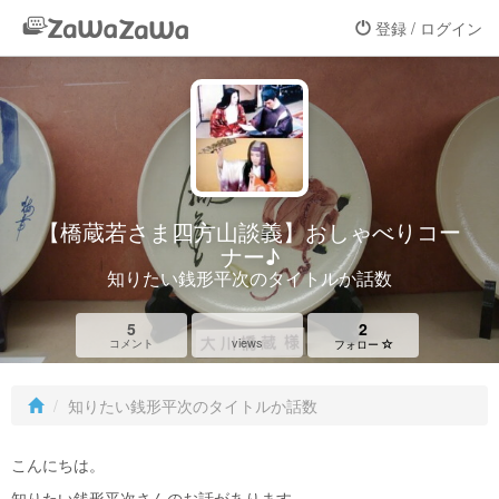
登録 / ログイン
【橋蔵若さま四方山談義】おしゃべりコー
ナー♪
知りたい銭形平次のタイトルか話数
5
2
views
コメント
フォロー
知りたい銭形平次のタイトルか話数
こんにちは。
知りたい銭形平次さんのお話があります。