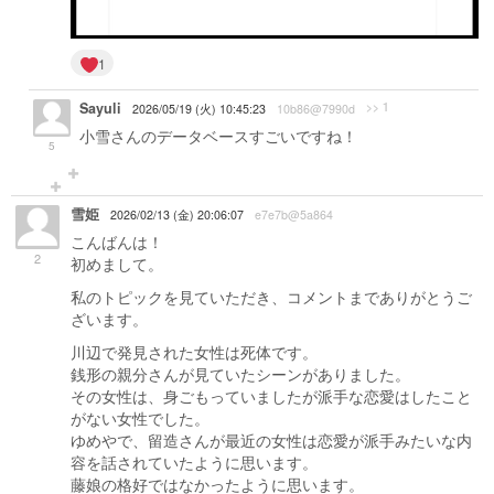
1
Sayuli
>> 1
2026/05/19 (火) 10:45:23
10b86@7990d
小雪さんのデータベースすごいですね！
5
雪姫
2026/02/13 (金) 20:06:07
e7e7b@5a864
こんばんは！
2
初めまして。
私のトピックを見ていただき、コメントまでありがとうご
ざいます。
川辺で発見された女性は死体です。
銭形の親分さんが見ていたシーンがありました。
その女性は、身ごもっていましたが派手な恋愛はしたこと
がない女性でした。
ゆめやで、留造さんが最近の女性は恋愛が派手みたいな内
容を話されていたように思います。
藤娘の格好ではなかったように思います。