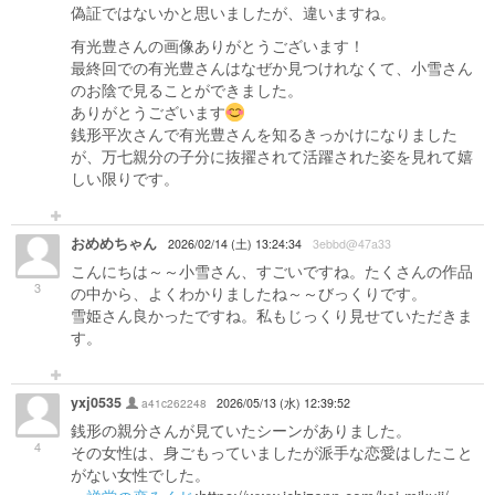
偽証ではないかと思いましたが、違いますね。
有光豊さんの画像ありがとうございます！
最終回での有光豊さんはなぜか見つけれなくて、小雪さん
のお陰で見ることができました。
ありがとうございます
銭形平次さんで有光豊さんを知るきっかけになりました
が、万七親分の子分に抜擢されて活躍された姿を見れて嬉
しい限りです。
おめめちゃん
2026/02/14 (土) 13:24:34
3ebbd@47a33
こんにちは～～小雪さん、すごいですね。たくさんの作品
3
の中から、よくわかりましたね～～びっくりです。
雪姫さん良かったですね。私もじっくり見せていただきま
す。
yxj0535
a41c262248
2026/05/13 (水) 12:39:52
銭形の親分さんが見ていたシーンがありました。
4
その女性は、身ごもっていましたが派手な恋愛はしたこと
がない女性でした。