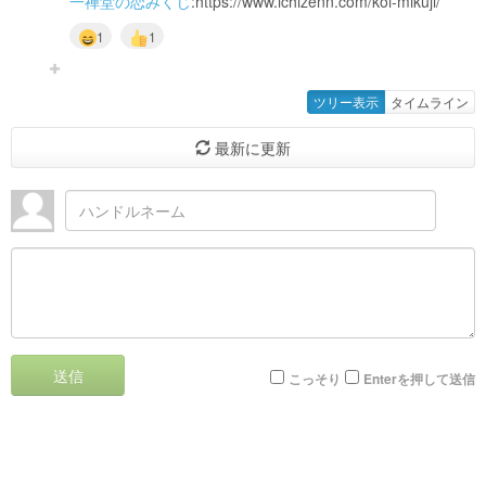
一禅堂の恋みくじ
:https://www.ichizenn.com/koi-mikuji/
1
1
ツリー表示
タイムライン
最新に更新
送信
こっそり
Enterを押して送信