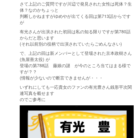
さて上記のご質問ですが川辺で発見された女性は死体？生
体？なのかちょっと
判断しかねますがゆめやが出てくる回は第713話からです
が
有光さんが出演された初回は私の知る限りですが第780話
からだと思います
(それ以前別の役柄で出演されていたらごめんなさい)
で、上記の回は新メンバーとして登場された京本政樹さん
(魚屋善太役) が
登場の第788話 藤娘の謎 が今のところ当てはまる様で
すが？？
(情報が少ないので断言できませんが・・・
いずれにしても一応貴女のファンの有光豊さん銭形平次関
連写真を載せます
のでご参考に