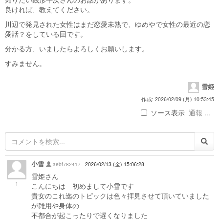
良ければ、教えてください。
川辺で発見された女性はまだ恋愛未熟で、ゆめやで女性の最近の恋
愛話？をしている回です。
分かる方、いましたらよろしくお願いします。
すみません。
雪姫
作成: 2026/02/09 (月) 10:53:45
ソース表示
通報 ...
小雪
aebf782417
2026/02/13 (金) 15:06:28
雪姫さん
1
こんにちは 初めまして小雪です
貴女のこれ迄のトピックは色々拝見させて頂いていました
が雑用や身体の
不都合が起こったりで遅くなりました