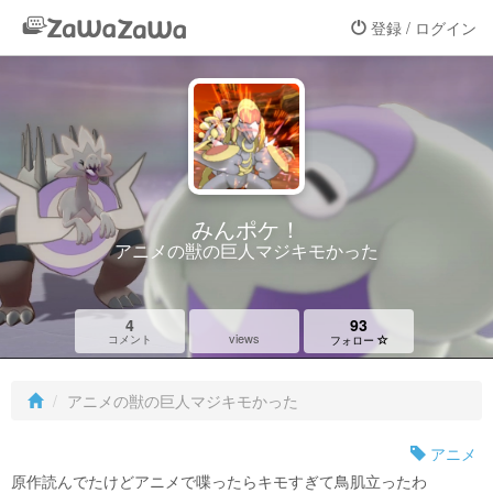
登録 / ログイン
みんポケ！
アニメの獣の巨人マジキモかった
4
93
views
コメント
フォロー
アニメの獣の巨人マジキモかった
アニメ
原作読んでたけどアニメで喋ったらキモすぎて鳥肌立ったわ