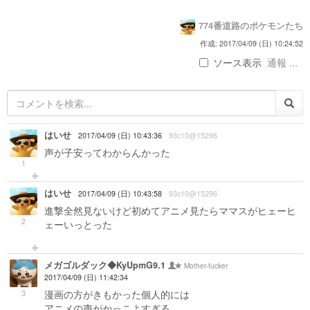
774番道路のポケモンたち
作成: 2017/04/09 (日) 10:24:52
ソース表示
通報 ...
はいせ
2017/04/09 (日) 10:43:36
93c10@15296
声が子安ってわからんかった
1
はいせ
2017/04/09 (日) 10:43:58
93c10@15296
進撃全然見ないけど初めてアニメ見たらママスがヒェーヒ
2
ェーいっとった
メガゴルダック◆KyUpmG9.1
Mother-fucker
2017/04/09 (日) 11:42:34
3
漫画の方がきもかった個人的には
アニメの声がかっこよすぎる