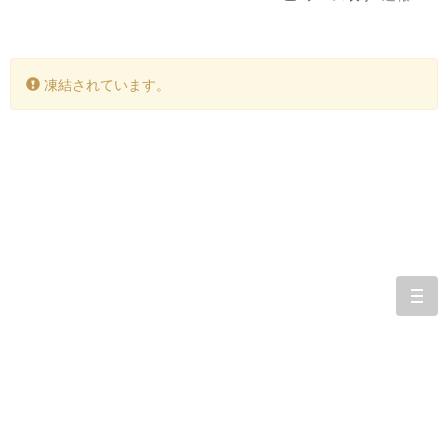
凍結されています。
togg
navi