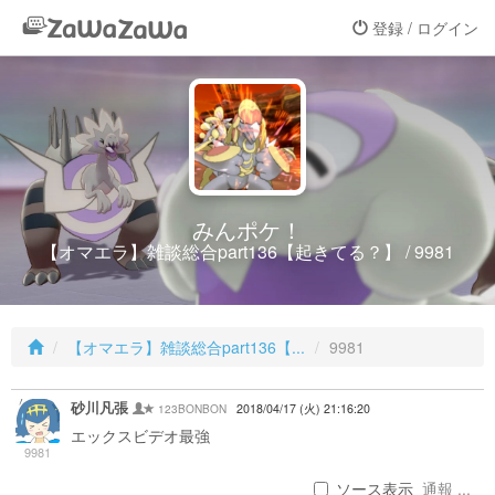
登録 / ログイン
みんポケ！
【オマエラ】雑談総合part136【起きてる？】 / 9981
【オマエラ】雑談総合part136【...
9981
砂川凡張
123BONBON
2018/04/17 (火) 21:16:20
エックスビデオ最強
9981
ソース表示
通報 ...