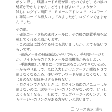
ボタン押し、確認コード６桁が届いたのですが、その後の
処置が分かりません。どうすればよいでしょうか？
試しにログイン画面で、Ｅメールアドレスで、パスワード
に確認コード６桁入力してみましたが、ログインできませ
んでした。
その他、
・確認コード６桁の送付メールに、その後の処置手順を記
載してくれると助かります。
・この認証に対応する時にも思いましたが、とても扱いづ
らいです。
-迷惑メールの解除確認がやりづらく、手順書ページと
か、サイトからのテストメール送信機能があるとよい。
-手順失敗した場合に一つ前に戻ることができないため、
一からやり直しで、既に入力しかけたデータが重複ＮＧで
使えなくなるため、使いやすいワードが使えなくなり、な
じみのない登録をせざるを得ない。
・ログインできないときは、ログイン画面のメニューしか
使えないのに、説明ページへのリンクがないので、どうし
ようもなくなる。 せめて、ウェブページへのリンク、Ｑ
Ａページへのリンクがある方がいいと思います。
ソース表示
通報 ...