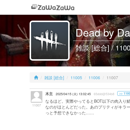
Dead by 
雑談 [総合] / 110
雑談 [総合]
11005
11006
11007
木主
>> 110
2025/04/15 (火) 13:02:45
65ddd@534b8
なるほど。実際やってるとBOT以下の肉入り
11007
なのがほとんどだった。あのプリティがキラ
っと予想できなかった……