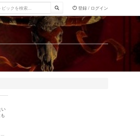
登録 / ログイン
たい
はも
..