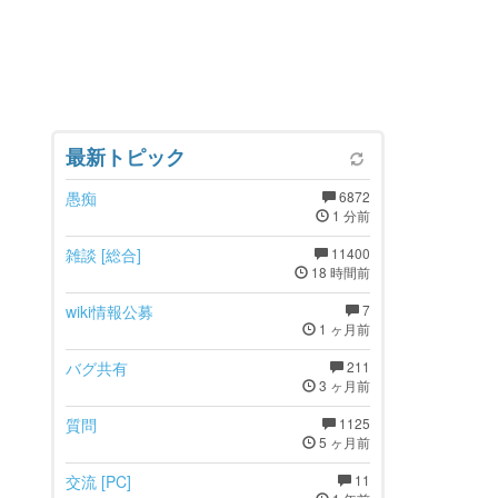
最新トピック
愚痴
6872
1 分前
雑談 [総合]
11400
18 時間前
wiki情報公募
7
1 ヶ月前
バグ共有
211
3 ヶ月前
質問
1125
5 ヶ月前
交流 [PC]
11