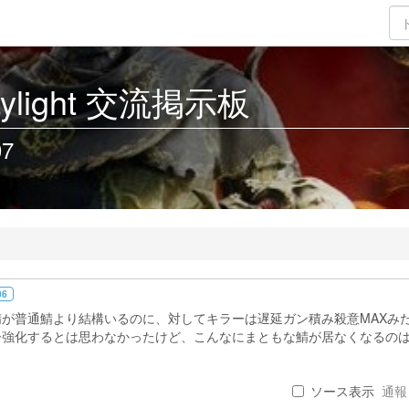
Daylight 交流掲示板
07
06
鯖が普通鯖より結構いるのに、対してキラーは遅延ガン積み殺意MAXみ
ー強化するとは思わなかったけど、こんなにまともな鯖が居なくなるの
ソース表示
通報 .