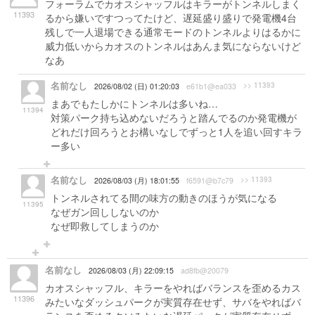
フォーラムでカオスシャッフルはキラーがトンネルしまく
11393
るから嫌いですつってたけど、遅延盛り盛りで発電機4台
残しで一人退場できる通常モードのトンネルよりはるかに
威力低いからカオスのトンネルはあんま気にならないけど
なあ
名前なし
>> 11393
2026/08/02 (日) 01:20:03
e61b1@ea033
まあでもたしかにトンネルは多いね…
11394
対策パーク持ち込めないだろうと踏んでるのか発電機が
どれだけ回ろうとお構いなしでずっと1人を追い回すキラ
ー多い
名前なし
>> 11393
2026/08/03 (月) 18:01:55
f6591@b7c79
トンネルされてる間の味方の動きのほうが気になる
11395
なぜガン回ししないのか
なぜ即救してしまうのか
名前なし
2026/08/03 (月) 22:09:15
ad8fb@20079
カオスシャッフル、キラーをやればバランスを歪めるカス
11396
みたいなダッシュパークが実質存在せず、サバをやればバ