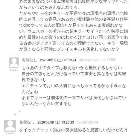
れのままなのはバダム幼稚園は比較的マシなマップだった
からというのをみんな忘れてる。
だからやたら今のキラーが不遇で今の環境今の環境と悲観
的に連呼してる意見があるのが実体験や他の文字通り仕事
でdbdやってる人の配信とか見ててもあんま実感わかな
い。ウェスカーの頃からの超キラーサイドだった時期に始
めた最近の人が言うのはわかるけど自分と同じ老害側であ
る古参がグチグチ言ってるのが理解できない。キラー環境
が良くなると同時にプレイスキルも劣化してないか？
名前なし
>> 11398
2026/08/08 (土) 23:19:24
f6591@b7c79
もうあの手のタイプは救えないから無視するしかない
11400
自分の主張がどれだけ偏っていて事実と異なるかは客観
視できないし
エコチェンでお山の大将になっちゃってるから手遅れな
んだよね
まるでキラーは弱体化の一途でサバは強化しかされてい
ないみたいな言い方するし
名前なし
2026/08/08 (土) 13:26:23
5ae19@20079
クイックチャット的なの突き詰めると息苦しいだけだろう