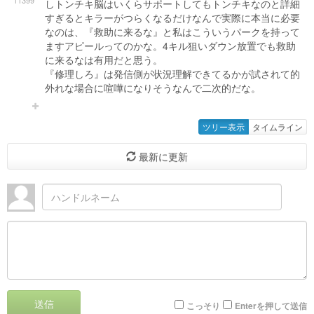
11399
しトンチキ脳はいくらサポートしてもトンチキなのと詳細
すぎるとキラーがつらくなるだけなんで実際に本当に必要
なのは、『救助に来るな』と私はこういうパークを持って
ますアピールってのかな。4キル狙いダウン放置でも救助
に来るなは有用だと思う。
『修理しろ』は発信側が状況理解できてるかが試されて的
外れな場合に喧嘩になりそうなんで二次的だな。
ツリー表示
タイムライン
最新に更新
送信
こっそり
Enterを押して送信