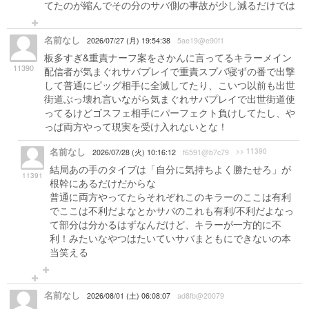
てたのが縮んでその分のサバ側の事故が少し減るだけでは
名前なし
2026/07/27 (月) 19:54:38
5ae19@e90f1
板多すぎ&重責ナーフ案をさかんに言ってるキラーメイン
11390
配信者が気まぐれサバプレイで重責スプバ寝ずの番で出撃
して普通にピッグ相手に全滅してたり、こいつ以前も出世
街道ぶっ壊れ言いながら気まぐれサバプレイで出世街道使
ってるけどゴスフェ相手にパーフェクト負けしてたし、や
っぱ両方やって現実を受け入れないとな！
名前なし
>> 11390
2026/07/28 (火) 10:16:12
f6591@b7c79
結局あの手のタイプは「自分に気持ちよく勝たせろ」が
11391
根幹にあるだけだからな
普通に両方やってたらそれぞれこのキラーのここは有利
でここは不利だよなとかサバのこれも有利/不利だよなっ
て部分は分かるはずなんだけど、キラーが一方的に不
利！みたいなやつはたいていサバまともにできないの本
当笑える
名前なし
2026/08/01 (土) 06:08:07
ad8fb@20079