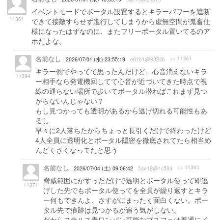
イベントモードでポータル設置するとキラーパワーを遮断
11361
できて接敵すらせず進行してしまうから虚無空間が鬼畜仕
様になったはずなのに、またフリーポータル置いてるのア
ホだよな。
名前なし
>> 11361
2026/07/01 (水) 23:55:19
e61b1@9324b
キラー側でやってて思ったんだけど、心音消えないキラ
11364
ー相手なら発電機回してて心音が近づいてきた時点で視
線の通らない場所で歩いてポータル潜ればこれまず見つ
からないんじゃない？
もし見つかっても透明があるから逃げ切れる可能性もあ
るし
早々に2人落ちたからちょっと長引くだけで終わったけど
4人全員に透明化とポータル隠密を徹底されてたら相当め
んどくさくなってたと思う
名前なし
>> 11364
2026/07/04 (土) 09:06:42
5ae19@1c58a
脅威範囲にかすっただけで透明とポータル使って即逃
11371
げした先でもポータル使ってを全員が繰り返すとキラ
ー何もできんよ、さすがにまったく面白くない。ポー
タル先で痕跡は見つかるが追う気がしない。
だからステルス毒ワンパン可能なゴスフェは普通にイ