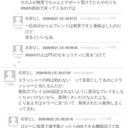
その人が無実でちゃんとサポート受けてたらそのうち
steam経由で戻ってくるのでは
名前なし
>> 11339
2026/06/21 (日) 05:47:21
41c1d@41ba2
一応自分からもフレンドは無実ですと連絡はしたのだ
11340
けど
戻るといいなあ
名前なし
>> 11339
2026/06/21 (日) 05:49:05
41c1d@41ba2
steamの人はPCのセキュリティに気をつけて
11341
名前なし
2026/06/22 (月) 20:07:25
aee47@56ce3
スラッシャーの時は戦わない って名前にしてるのにスラ
11342
ッシャーと当たるんだが。
無気力プレイもbot認定されないように適当なプレイをしな
くちゃいけないから、面倒くさいだけなんだよな。
とりあえずはキラーに近づいで、無視されたら板倒しまく
ってるわ。
名前なし
>> 11342
2026/06/22 (月) 20:23:16
41c1d@41ba2
ロビーに投票で過半数とったらkickできる機能設けて欲