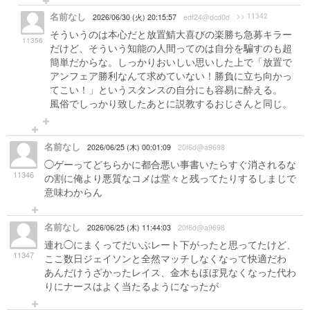
名前なし
>> 11342
2026/06/30 (火) 20:15:57
edf24@dcd0d
そういうのは本心だと放置鯖大喜びの楽勝ち急募キラー
11356
だけど、そういう知能の人間ってのは自分を騙すのも超
簡単だからな。しっかりおいしい思いした上で「放置で
アンフェア勝利なんて求めていない！勝負に立ち向かっ
てこい！」というスタンスの自分にも容易に酔える。
風俗でしっかり致したあとに説教するおじさんと同じ。
名前なし
2026/06/25 (木) 00:01:09
20f6d@a9698
◯ゲーってどちらかに都合悪い事書いたらすぐ消されるな
11346
の割に俺より悪質なコメは堂々と残ってたりするしまじで
意味わからん
名前なし
2026/06/25 (木) 11:44:03
20f6d@a9698
連れ◯にまくってだいぶレート下がったと思ってたけど、
11347
ここ数日ジェイソンと全然マッチしなくなって快適だわ
あんだけうざかったレイス、金木もほぼ見なくなった代わ
りにナースはよく当たるようになったが