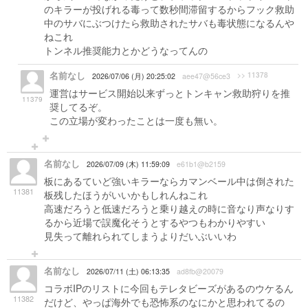
のキラーが投げれる毒って数秒間滞留するからフック救助
中のサバにぶつけたら救助されたサバも毒状態になるんや
ねこれ
トンネル推奨能力とかどうなってんの
名前なし
>> 11378
2026/07/06 (月) 20:25:02
aee47@56ce3
運営はサービス開始以来ずっとトンキャン救助狩りを推
11379
奨してるぞ。
この立場が変わったことは一度も無い。
名前なし
2026/07/09 (木) 11:59:09
e61b1@b2159
板にあるていど強いキラーならカマンベール中は倒された
11381
板残したほうがいいかもしれんねこれ
高速だろうと低速だろうと乗り越えの時に音なり声なりす
るから近場で誤魔化そうとするやつもわかりやすい
見失って離れられてしまうよりだいぶいいわ
名前なし
2026/07/11 (土) 06:13:35
ad8fb@20079
コラボIPのリストに今回もテレタビーズがあるのウケるん
11382
だけど、やっぱ海外でも恐怖系のなにかと思われてるの