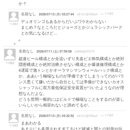
か？
名前なし
>> 11382
2026/07/13 (月) 03:27:44
e61b1@506a4
デュオリンゴもあるからだいぶワケわからない
11384
まじめ？なところだとジョーズとかジュラシックパーク
とか気になるけど…
名前なし
2026/07/11 (土) 07:59:08
ad8fb@20079
超速ヒール構成とか全這いずり失血ピエ怖気構成とか絶対
11383
隠密構成とか絶対治療させない構成とか爆速修理構成とか
4遅延で激トンとかオーラマシマシウォールハック構成と
か、ああいう極端なものが準備できてしまうってのがバラ
ンス悪くて嫌いだから自分としては準備ができないカオス
シャッフルに双方最低保証安全装置がついたようなのが理
想なんだよな。
どうも世間一般的にはビルドで極端なことをするのが楽し
いらしいから相容れないと諦めてるが。
名前なし
>> 11383
2026/07/13 (月) 03:32:52
e61b1@506a4
まあわかる
11385
あまりにも多用されすぎてるけど破滅と闇との対面や玩