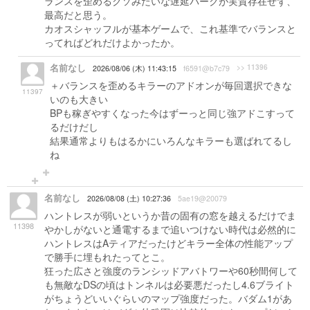
ランスを歪めるクソみたいな遅延パークが実質存在せず、
最高だと思う。
カオスシャッフルが基本ゲームで、これ基準でバランスと
ってればどれだけよかったか。
名前なし
>> 11396
2026/08/06 (木) 11:43:15
f6591@b7c79
＋バランスを歪めるキラーのアドオンが毎回選択できな
11397
いのも大きい
BPも稼ぎやすくなった今はずーっと同じ強アドこすって
るだけだし
結果通常よりもはるかにいろんなキラーも選ばれてるし
ね
名前なし
2026/08/08 (土) 10:27:36
5ae19@20079
ハントレスが弱いというか昔の固有の窓を越えるだけでま
11398
やかしがないと通電するまで追いつけない時代は必然的に
ハントレスはAティアだったけどキラー全体の性能アップ
で勝手に埋もれたってとこ。
狂った広さと強度のランシッドアバトワーや60秒間何して
も無敵なDSの頃はトンネルは必要悪だったし4.6ブライト
がちょうどいいぐらいのマップ強度だった。バダム1があ