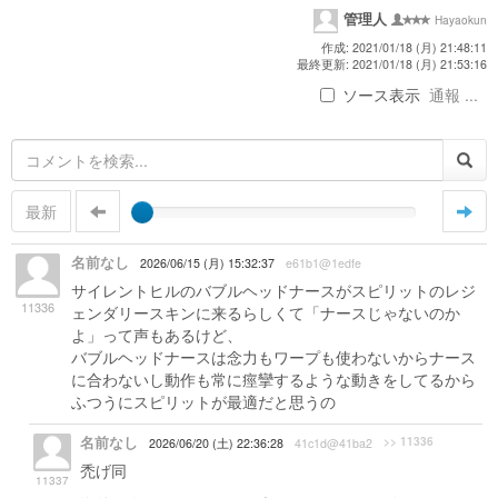
管理人
Hayaokun
作成: 2021/01/18 (月) 21:48:11
最終更新: 2021/01/18 (月) 21:53:16
ソース表示
通報 ...
最新
名前なし
2026/06/15 (月) 15:32:37
e61b1@1edfe
サイレントヒルのバブルヘッドナースがスピリットのレジ
11336
ェンダリースキンに来るらしくて「ナースじゃないのか
よ」って声もあるけど、
バブルヘッドナースは念力もワープも使わないからナース
に合わないし動作も常に痙攣するような動きをしてるから
ふつうにスピリットが最適だと思うの
名前なし
>> 11336
2026/06/20 (土) 22:36:28
41c1d@41ba2
禿げ同
11337