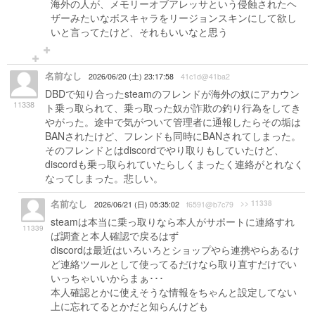
海外の人が、メモリーオブアレッサという侵蝕されたヘ
ザーみたいなボスキャラをリージョンスキンにして欲し
いと言ってたけど、それもいいなと思う
名前なし
2026/06/20 (土) 23:17:58
41c1d@41ba2
DBDで知り合ったsteamのフレンドが海外の奴にアカウン
11338
ト乗っ取られて、乗っ取った奴が詐欺の釣り行為をしてき
やがった。途中で気がついて管理者に通報したらその垢は
BANされたけど、フレンドも同時にBANされてしまった。
そのフレンドとはdiscordでやり取りもしていたけど、
discordも乗っ取られていたらしくまったく連絡がとれなく
なってしまった。悲しい。
名前なし
>> 11338
2026/06/21 (日) 05:35:02
f6591@b7c79
steamは本当に乗っ取りなら本人がサポートに連絡すれ
11339
ば調査と本人確認で戻るはず
discordは最近はいろいろとショップやら連携やらあるけ
ど連絡ツールとして使ってるだけなら取り直すだけでい
いっちゃいいからまぁ･･･
本人確認とかに使えそうな情報をちゃんと設定してない
上に忘れてるとかだと知らんけども