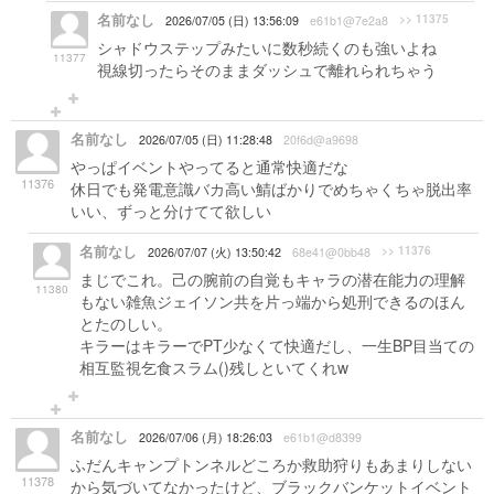
名前なし
>> 11375
2026/07/05 (日) 13:56:09
e61b1@7e2a8
シャドウステップみたいに数秒続くのも強いよね
11377
視線切ったらそのままダッシュで離れられちゃう
名前なし
2026/07/05 (日) 11:28:48
20f6d@a9698
やっぱイベントやってると通常快適だな
11376
休日でも発電意識バカ高い鯖ばかりでめちゃくちゃ脱出率
いい、ずっと分けてて欲しい
名前なし
>> 11376
2026/07/07 (火) 13:50:42
68e41@0bb48
まじでこれ。己の腕前の自覚もキャラの潜在能力の理解
11380
もない雑魚ジェイソン共を片っ端から処刑できるのほん
とたのしい。
キラーはキラーでPT少なくて快適だし、一生BP目当ての
相互監視乞食スラム()残しといてくれw
名前なし
2026/07/06 (月) 18:26:03
e61b1@d8399
ふだんキャンプトンネルどころか救助狩りもあまりしない
11378
から気づいてなかったけど、ブラックバンケットイベント