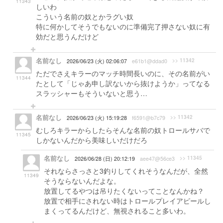
11343
しいわ
こういう名前の奴とかラグい奴
特に何かしてそうでもないのに準備完了押さない奴に有
効だと思うんだけど
名前なし
>> 11342
2026/06/23 (火) 02:06:07
e61b1@ddad0
ただでさえキラーのマッチ時間長いのに、その名前がい
11344
たとして「じゃあ申し訳ないから抜けようか」ってなる
スラッシャーもそういないと思う…
名前なし
>> 11342
2026/06/23 (火) 15:19:28
f6591@b7c79
むしろキラーからしたらそんな名前の奴トロールサバで
11345
しかないんだから美味しいだけだろ
名前なし
>> 11345
2026/06/28 (日) 20:12:19
aee47@56ce3
それならさっさと3釣りしてくれそうなんだが、全然
11349
そうならないんだよな。
放置してるやつは吊りたくないってことなんかね？
放置で相手にされない時はトロールプレイアピールし
まくってるんだけど、無視されること多いわ。