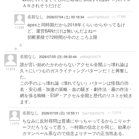
ＡＮされそうだけど
名前なし
>> 11366
2026/07/04 (土) 00:18:34
aee47@56ce3
apexと同時期だから2018年くらいからやってるけ
11368
ど、運営BANだけは無いんだよねー
切断累積で72時間が今のところ上限
名前なし
2026/07/05 (日) 09:30:44
ad8fb@20079
誰が言い始めたかわからないアクセル全開ぶっ壊れ論は
11374
久々にいつものガスライティングパターンだ！と興奮し
た。
この手のぶっ壊れ論（壊れてない）パターンは怪我の功
名・安心感・加速の策略・血の騒ぎ・劇作法・霧の作法・
網を張る蜘蛛・ESP・アクセル全開と歴代のリストが続き
ます。
名前なし
>> 11374
2026/07/05 (日) 10:55:11
5ae19@20079
ちなみに反対尋問は普通にやっちゃってるからこりゃナ
11375
ーフだろうなって思う。一時期の信念とか同じ。効果が
カマンベール系なので信念よりナーフの正当性ある。