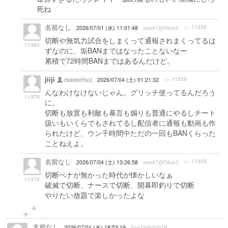
死ね
名前なし
>> 11358
2026/07/01 (水) 11:01:48
aee47@56ce3
切断や無気力試合をしまくって通報されまくってるは
11360
ずなのに、垢BANまではなったことないなー
累積で72時間BANまではあるんだけど。
jiiji
>> 11358
cb96b0f5e2
2026/07/04 (土) 01:21:32
んなわけなけないじゃん。グリッチ使ってるんだろう
11370
に。
切断も放置も利敵も暴言も煽りも普通にやるしチート
扱いもいくらでもされてるし配信者に通報も動画も作
られたけど、ウン千時間中ただの一回もBANくらった
ことねえよ。
名前なし
>> 11358
2026/07/04 (土) 13:26:58
aee47@56ce3
切断ペナが無かった時代が懐かしいなぁ
11372
破滅で切断、ナースで切断、開幕即釣りで切断
やりたい放題で楽しかったよな
名前なし
2026/07/01 (水) 18:53:19
5ae19@20079