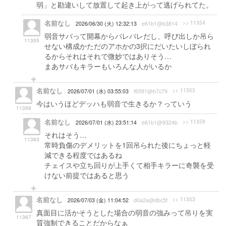
弱」と勘違いして放置して起き上がって逃げられてた。
名前なし
>> 11354
2026/06/30 (火) 12:32:13
e61b1@b3814
弱音サバって開幕からバレバレだし、呼び出しか吊ら
11355
せない構成かただのアホかの3択にだいたいしぼられ
るからそれはそれで微妙ではありそう…
まあサバもキラーもいろんな人がいるか
名前なし
>> 11353
2026/07/01 (水) 03:55:03
f6591@b7c79
今はいうほどデッハも弱音で生きるか？っていう
11359
名前なし
>> 11359
2026/07/01 (水) 23:51:14
e61b1@9324b
それはそう…
11363
常時負傷のデメリットを1回吊られた後にちょっと軽
減できる程度ではあるね
チェイスや立ち回りが上手くて相手キラーに奇襲を受
けない前提ではあると思う
名前なし
>> 11353
2026/07/03 (金) 11:04:52
d0a2a@dbc5f
真面目に活かそうとした場合の弱音の強みって吊りを実
11367
質強制できることだからなぁ