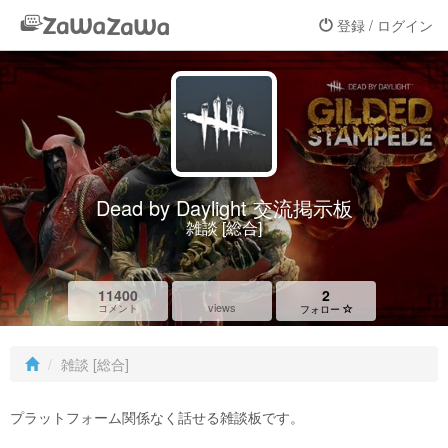
登録 / ログイン
Dead by Daylight 交流掲示板
雑談 [総合]
11400
2
views
コメント
フォロー
雑談 [総合]
プラットフォーム関係なく話せる雑談板です。