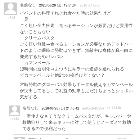
名前なし
2026/06/26 (金) 19:51:34
e61b1@fbcf6
イベントの料理それぞれ食べた時の効果だけど、
11348
・足
ごく短い全力疾走→食べるモーションが必要だけど実用性
ないこともない
・クリームパスタ
ごく短い無敵→食べるモーションが必要なためデッドハー
ドのように瞬時に発動はできず、無敵中は身体が真っ白に
発光するためバレバレ
・カマンベール
短時間の透明化→ふつうにキラーの追跡を逃れられる
でカマンベールと他2つの格差ひどくない？
常時発動のグローバル効果もポータル使えるカマンベール
が突出してるし、ご利益の効果も足だけちょっとショボい
気がする
名前なし
>> 11348
2026/06/28 (日) 21:46:42
de0ba@8c354
一番使えなさそうなクリームパスタだが、キャンパーや
11350
救助狩りして来るキラーに対して使うとノーダメで救助
できるので便利だった