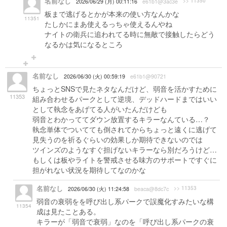
名前なし
>> 11350
2026/06/29 (月) 00:11:16
e61b1@3ac3e
板まで逃げるとかが本来の使い方なんかな
11351
たしかにまあ使えるっちゃ使えるんやね
ナイトの衛兵に追われてる時に無敵で接触したらどう
なるかは気になるところ
名前なし
2026/06/30 (火) 00:59:19
e61b1@90721
ちょっとSNSで見たネタなんだけど、弱音を活かすために
11353
組み合わせるパークとして逆境、デッドハードまではいい
として執念をあげてる人がいたんだけども
弱音とわかっててダウン放置するキラーなんている…？
執念単体でついてても倒されてからちょっと遠くに逃げて
見失うのを祈るぐらいの効果しか期待できないのでは
ツインズのようなすぐ担げないキラーなら別だろうけど…
もしくは板やライトを警戒させる味方のサポートですぐに
担がれない状況を期待してなのかな
名前なし
>> 11353
2026/06/30 (火) 11:24:58
beaca@8dc7c
弱音の衰弱をを呼び出し系パークで誤魔化すみたいな構
11354
成は見たことある。
キラーが「弱音で衰弱」なのを「呼び出し系パークの衰