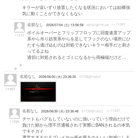
キラーが這いずり放置したくなる状況においては結構強
気に動くことができなくもない
名前なし
>> 11367
2026/07/04 (土) 13:56:58
e61b1@191a9
ボイルオーバーとフリップフロップに回復速度アップ
11373
系やら吊り妨害系やらを足してフックのない場所にひ
たすら逃げ込むのは対処できないキラー相手だと刺さ
ってるよね
適切に対処されるとゴミになるから両極端だけど…
名前なし
2026/06/30 (火) 23:36:30
01735@1a0c7
11357
名前なし
>> 11357
2026/06/30 (火) 23:36:48
01735@1a0c7
チートもバグもしていないのに強いっていう理由だけで
11358
負けた鯖から理不尽通報されて実際にBANされるの本気
でキチガイ
運営すぎるだろプレイヤー舐め腐るのもいい加減にしろ