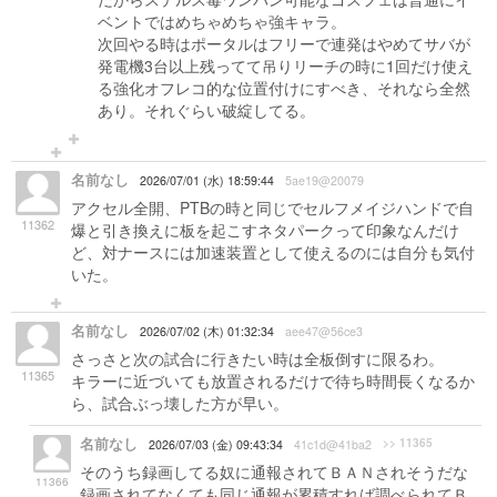
ベントではめちゃめちゃ強キャラ。
次回やる時はポータルはフリーで連発はやめてサバが
発電機3台以上残ってて吊りリーチの時に1回だけ使え
る強化オフレコ的な位置付けにすべき、それなら全然
あり。それぐらい破綻してる。
名前なし
2026/07/01 (水) 18:59:44
5ae19@20079
アクセル全開、PTBの時と同じでセルフメイジハンドで自
11362
爆と引き換えに板を起こすネタパークって印象なんだけ
ど、対ナースには加速装置として使えるのには自分も気付
いた。
名前なし
2026/07/02 (木) 01:32:34
aee47@56ce3
さっさと次の試合に行きたい時は全板倒すに限るわ。
11365
キラーに近づいても放置されるだけで待ち時間長くなるか
ら、試合ぶっ壊した方が早い。
名前なし
>> 11365
2026/07/03 (金) 09:43:34
41c1d@41ba2
そのうち録画してる奴に通報されてＢＡＮされそうだな
11366
録画されてなくても同じ通報が累積すれば調べられてＢ