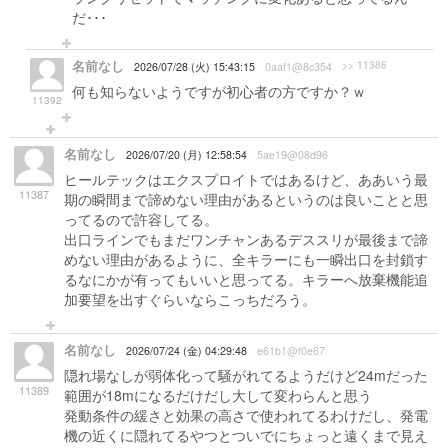
だ･･･
名前なし
>> 11386
2026/07/28 (火) 15:43:15
0aaf1@8c354
何も知らないようですが初心者の方ですか？ｗ
11392
名前なし
2026/07/20 (月) 12:58:54
5ae19@08d96
ヒールテックはエクスプロイトではあるけど、ああいう最
11387
期の瞬間まで諦めない理由があるというのは良いことと思
ってるので許容してる。
出口ラインでもまだワンチャンあるデススリが最後まで諦
めない理由があるように、全キラーにも一瞬出口を封鎖す
るなにかが有ってもいいと思ってる。キラーへ放棄機能追
加要望を出すぐらいならこっちだろう。
名前なし
2026/07/24 (金) 04:29:48
e61b1@f0e67
隠れ場なしが弱体化って騒がれてるようだけど24mだった
11389
範囲が18mになるだけだし大して変わらんと思う
発動条件の緩さと効果の高さで使われてるわけだし、発電
機の近くに隠れてるやつとついでにちょっと遠くまで見え