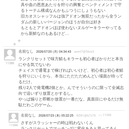
具や血の恩恵あたりを狩りの興奮とペンティメントで守
るトーテム構成なんかもふつうにしょうもない
旧カオスシャッフルは強アドオン無双だったから全ラン
ダムの新しいバージョンのほうが自分は好き
もともとアドオンほぼ使わないヌルゲーキラーやってる
から新鮮なのもあるけど…
名前なし
2026/07/20 (月) 04:34:43
aee47@56ce3
ランクリセットで味方鯖もキラーも初心者ばかりだと本当
11386
にやる気でないわ
チェイスで通電まで稼げればいいけど、初心者は初心者鯖
を狩りにいくから、本当にただただめんどい場面が待って
るだけ。
残り2人で発電機2個とか。んでそういうのに限って全滅志
向で這いずり放置とかするし。
やっぱ煽りと即断か放置が一番だな。真面目にやるだけ無
駄だわこのゲーム。
名前なし
>> 11386
2026/07/23 (木) 05:22:25
f6591@b7c79
さすがスラッシャーの時は戦わないくん
11388
ランクリセットでマッチングに変化あると思ってるん