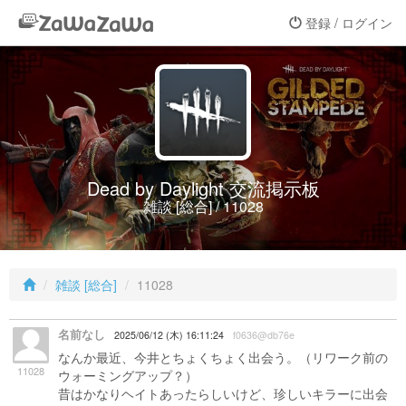
登録 / ログイン
Dead by Daylight 交流掲示板
雑談 [総合] / 11028
雑談 [総合]
11028
名前なし
2025/06/12 (木) 16:11:24
f0636@db76e
なんか最近、今井とちょくちょく出会う。（リワーク前の
11028
ウォーミングアップ？）
昔はかなりヘイトあったらしいけど、珍しいキラーに出会