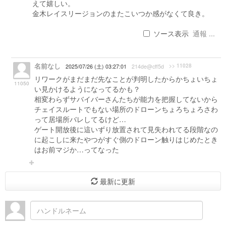
えて嬉しい。
金木レイスリージョンのまたこいつか感がなくて良き。
ソース表示
通報 ...
名前なし
>> 11028
2025/07/26 (土) 03:27:01
214de@cff5d
リワークがまだまだ先なことが判明したからかちょいちょ
11050
い見かけるようになってるかも？
相変わらずサバイバーさんたちが能力を把握してないから
チェイスルートでもない場所のドローンちょろちょろさわ
って居場所バレしてるけど…
ゲート開放後に這いずり放置されて見失われてる段階なの
に起こしに来たやつがすぐ側のドローン触りはじめたとき
はお前マジか…ってなった
最新に更新