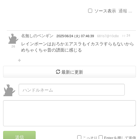
ソース表示
通報 ...
名無しのペンギン
>> 24
2025/06/24 (火) 07:46:39
681b7@10c8e
レインボーンはおろかエアスラもイカスラすらもないから
26
めちゃくちゃ昔の譜面に感じる
最新に更新
送信
こっそり
Enterを押して送信