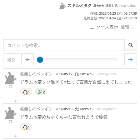
スキルオタク
e6cc90ab27
通報対処
作成: 2026/04/23 (木) 09:57:39
最終更新: 2026/04/24 (金) 21:22:19
ソース表示
通報 ...
最新
名無しのペンギン
2026/05/17 (日) 20:14:59
6c2cb@6fba6
ドラム地帯クソ過ぎて○ねって言葉が自然に出てしまった
75
1
2
名無しのペンギン
2026/05/19 (火) 00:25:19
c016d@6a5c7
ドラム地帯めちゃくちゃな言われようで爆笑
76
1