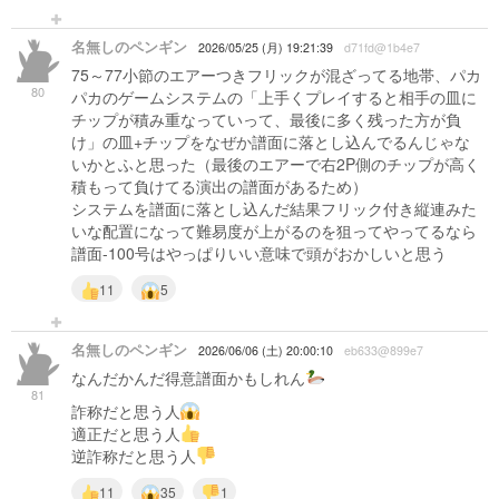
名無しのペンギン
2026/05/25 (月) 19:21:39
d71fd@1b4e7
75～77小節のエアーつきフリックが混ざってる地帯、パカ
80
パカのゲームシステムの「上手くプレイすると相手の皿に
チップが積み重なっていって、最後に多く残った方が負
け」の皿+チップをなぜか譜面に落とし込んでるんじゃな
いかとふと思った（最後のエアーで右2P側のチップが高く
積もって負けてる演出の譜面があるため）
システムを譜面に落とし込んだ結果フリック付き縦連みた
いな配置になって難易度が上がるのを狙ってやってるなら
譜面-100号はやっぱりいい意味で頭がおかしいと思う
11
5
名無しのペンギン
2026/06/06 (土) 20:00:10
eb633@899e7
なんだかんだ得意譜面かもしれん
81
詐称だと思う人
適正だと思う人
逆詐称だと思う人
11
35
1