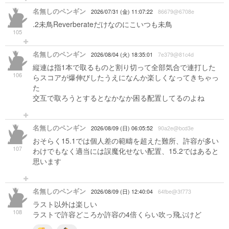
名無しのペンギン
2026/07/31 (金) 11:07:22
86679@6708e
.2未鳥Reverberateだけなのにこいつも未鳥
105
名無しのペンギン
2026/08/04 (火) 18:35:01
7e379@81c4d
縦連は指1本で取るものと割り切って全部気合で連打した
106
らスコアが爆伸びしたうえになんか楽しくなってきちゃっ
た
交互で取ろうとするとなかなか困る配置してるのよね
名無しのペンギン
2026/08/09 (日) 06:05:52
90a2e@bcd3e
おそらく15.1では個人差の範疇を超えた難所、許容が多い
107
わけでもなく適当には誤魔化せない配置、15.2ではあると
思います
名無しのペンギン
2026/08/09 (日) 12:40:04
64fbe@3f773
ラスト以外は楽しい
108
ラストで許容どころか許容の4倍くらい吹っ飛ぶけど