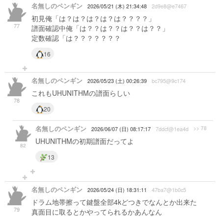
名無しのペンギン
2026/05/21 (木) 21:34:48
2d9e8@e7467
初見俺「は？は？は？は？は？？？？」
77
譜面確認中俺「は？？は？？は？？は？？」
定数確認「は？？？？？？？
16
名無しのペンギン
2026/05/23 (土) 00:26:39
bc795@9c174
これもUHUNITHMの譜面らしい
78
20
名無しのペンギン
>> 78
2026/06/07 (日) 08:17:17
7ddcf@1ea4d
UHUNITHMの初期譜面だってよ
82
13
名無しのペンギン
2026/05/24 (日) 18:31:11
47ba7@1b0c5
ドラム地帯擦って鍵盤全部4kどつきでなんとか出来た
79
真面目に取るとかやってられるかあんなん