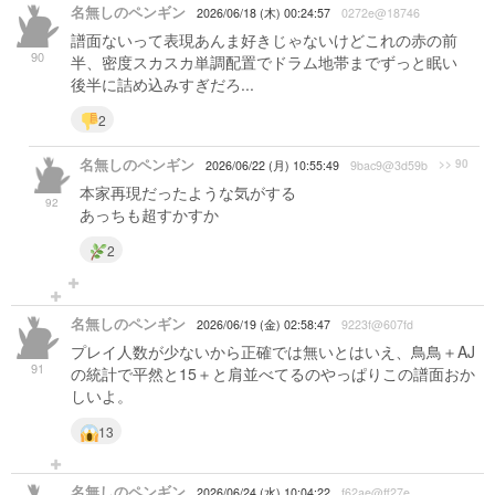
名無しのペンギン
2026/06/18 (木) 00:24:57
0272e@18746
譜面ないって表現あんま好きじゃないけどこれの赤の前
90
半、密度スカスカ単調配置でドラム地帯までずっと眠い
後半に詰め込みすぎだろ...
2
名無しのペンギン
>> 90
2026/06/22 (月) 10:55:49
9bac9@3d59b
本家再現だったような気がする
92
あっちも超すかすか
2
名無しのペンギン
2026/06/19 (金) 02:58:47
9223f@607fd
プレイ人数が少ないから正確では無いとはいえ、鳥鳥＋AJ
91
の統計で平然と15＋と肩並べてるのやっぱりこの譜面おか
しいよ。
13
名無しのペンギン
2026/06/24 (水) 10:04:22
f62ae@ff27e