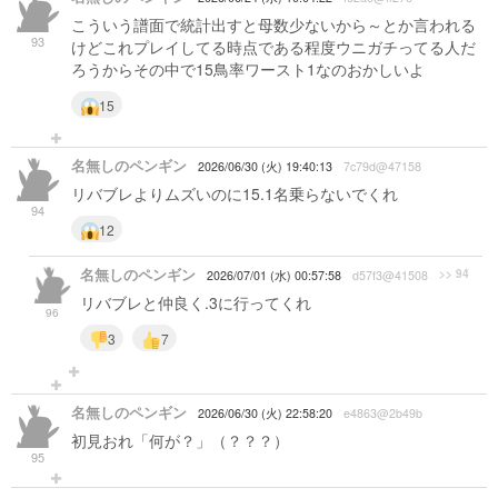
こういう譜面で統計出すと母数少ないから～とか言われる
93
けどこれプレイしてる時点である程度ウニガチってる人だ
ろうからその中で15鳥率ワースト1なのおかしいよ
15
名無しのペンギン
2026/06/30 (火) 19:40:13
7c79d@47158
リバブレよりムズいのに15.1名乗らないでくれ
94
12
名無しのペンギン
>> 94
2026/07/01 (水) 00:57:58
d57f3@41508
リバブレと仲良く.3に行ってくれ
96
3
7
名無しのペンギン
2026/06/30 (火) 22:58:20
e4863@2b49b
初見おれ「何が？」（？？？）
95