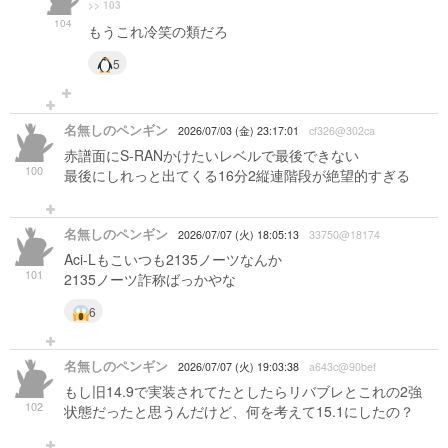
>> 103
104
もうこれ冷笑の類だろ
5
名無しのペンギン
2026/07/03 (金) 23:17:01
cf326@302ca
赤譜面にS-RANかけたいレベルで最後できない
100
最後にしれっと出てくる16分2縦連階段が絶望的すぎる
名無しのペンギン
2026/07/07 (火) 18:05:13
33750@18174
Aci-Lもこいつも2135ノーツなんか
101
2135ノーツ詐称ばっかやな
6
名無しのペンギン
2026/07/07 (火) 19:03:38
a643c@90bef
もし旧14.9で実装されてたとしたらリバブレとこれの2強
102
状態だったと思うんだけど、何を考えて15.1にしたの？