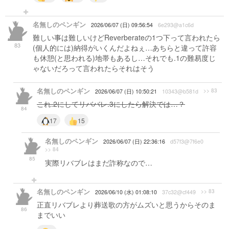
名無しのペンギン
2026/06/07 (日) 09:56:54
6e293@a1c6d
難しい事は難しいけどReverberateの1つ下って言われたら
83
(個人的には)納得がいくんだよねぇ…あちらと違って許容
も休憩(と思われる)地帯もあるし…それでも.1の難易度じ
ゃないだろって言われたらそれはそう
名無しのペンギン
>> 83
2026/06/07 (日) 10:50:21
10343@b581d
これ.2にしてリババレ.3にしたら解決では…？
84
17
15
名無しのペンギン
2026/06/07 (日) 22:36:16
d57f3@7f6e0
>> 84
85
実際リバブレはまだ詐称なので…
名無しのペンギン
>> 83
2026/06/10 (水) 01:08:10
37c32@cf449
正直リバブレより葬送歌の方がムズいと思うからそのま
86
までいい