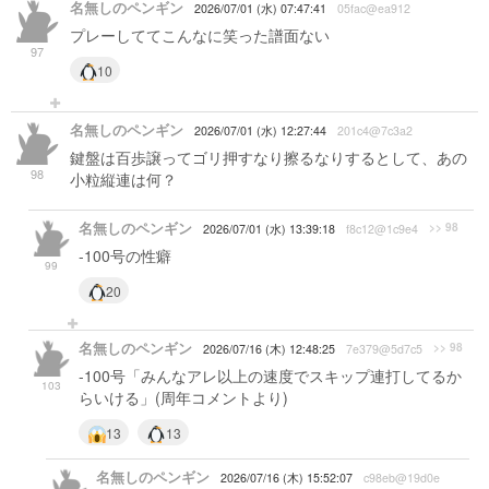
名無しのペンギン
2026/07/01 (水) 07:47:41
05fac@ea912
プレーしててこんなに笑った譜面ない
97
10
名無しのペンギン
2026/07/01 (水) 12:27:44
201c4@7c3a2
鍵盤は百歩譲ってゴリ押すなり擦るなりするとして、あの
98
小粒縦連は何？
名無しのペンギン
>> 98
2026/07/01 (水) 13:39:18
f8c12@1c9e4
-100号の性癖
99
20
名無しのペンギン
>> 98
2026/07/16 (木) 12:48:25
7e379@5d7c5
-100号「みんなアレ以上の速度でスキップ連打してるか
103
らいける」(周年コメントより)
13
13
名無しのペンギン
2026/07/16 (木) 15:52:07
c98eb@19d0e