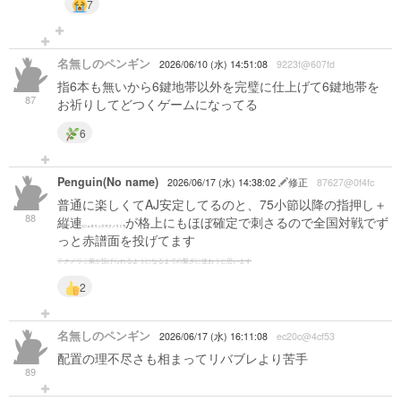
7
名無しのペンギン
2026/06/10 (水) 14:51:08
9223f@607fd
指6本も無いから6鍵地帯以外を完璧に仕上げて6鍵地帯を
87
お祈りしてどつくゲームになってる
6
Penguin(No name)
2026/06/17 (水) 14:38:02
修正
87627@0f4fc
普通に楽しくてAJ安定してるのと、75小節以降の指押し＋
88
縦連
が格上にもほぼ確定で刺さるので全国対戦でず
(ジェネリックテクノリミ?)
っと赤譜面を投げてます
テクノリミ紫が投げられるようになるまでの繋ぎに使おうと思います
2
名無しのペンギン
2026/06/17 (水) 16:11:08
ec20c@4cf53
配置の理不尽さも相まってリバブレより苦手
89