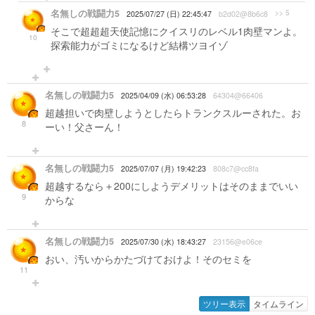
名無しの戦闘力5
>> 5
2025/07/27 (日) 22:45:47
b2d02@8b6c8
そこで超超超天使記憶にクイスリのレベル1肉壁マンよ。
10
探索能力がゴミになるけど結構ツヨイゾ
名無しの戦闘力5
2025/04/09 (水) 06:53:28
64304@66406
超越担いで肉壁しようとしたらトランクスルーされた。お
8
ーい！父さーん！
名無しの戦闘力5
2025/07/07 (月) 19:42:23
808c7@cc8fa
超越するなら＋200にしようデメリットはそのままでいい
9
からな
名無しの戦闘力5
2025/07/30 (水) 18:43:27
23156@e06ce
おい、汚いからかたづけておけよ！そのセミを
11
ツリー表示
タイムライン