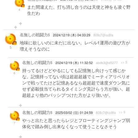
また間違えた、打ち消し合うのは天使と神をも凌ぐ野
4
生だわ
名無しの戦闘力5
2024/12/19 (木) 04:33:29
808c7@cc8fa
地味に欲しいのに未だに出ない。レベル1運用の遊び方が
5
増えそうなのに
名無しの戦闘力5
>> 5
2024/12/19 (木) 11:32:52
abdb3@d5277
持ってるけどどやるにしても記憶無し向けって感じか
6
な。記憶持ってない頃は超超超越でミーティアリベリオ
ンで戦ってたけど記憶あるなら超超超で速度ダウン気に
せず必殺技当てられるタイミング見計らう方が強い。超
超超より他のパッシブつけた方がより強いが。
名無しの戦闘力5
>> 5
2025/03/02 (日) 01:24:59
808c7@cc8fa
やっと出たと思ったらレジとフローティングジャンプ弱
7
体化で踏み倒し出来なくなって使うことなさそう