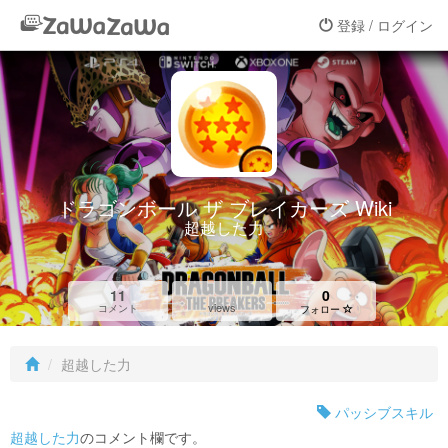
登録 / ログイン
ドラゴンボール ザ ブレイカーズ Wiki
超越した力
11
0
views
コメント
フォロー
超越した力
パッシブスキル
超越した力
のコメント欄です。