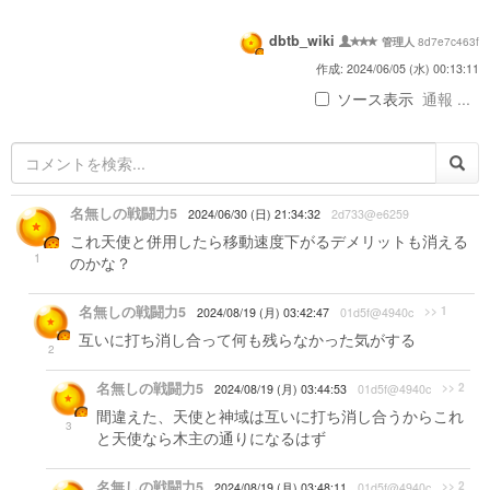
dbtb_wiki
8d7e7c463f
管理人
作成: 2024/06/05 (水) 00:13:11
ソース表示
通報 ...
名無しの戦闘力5
2024/06/30 (日) 21:34:32
2d733@e6259
これ天使と併用したら移動速度下がるデメリットも消える
1
のかな？
名無しの戦闘力5
>> 1
2024/08/19 (月) 03:42:47
01d5f@4940c
互いに打ち消し合って何も残らなかった気がする
2
名無しの戦闘力5
>> 2
2024/08/19 (月) 03:44:53
01d5f@4940c
間違えた、天使と神域は互いに打ち消し合うからこれ
3
と天使なら木主の通りになるはず
名無しの戦闘力5
>> 2
2024/08/19 (月) 03:48:11
01d5f@4940c