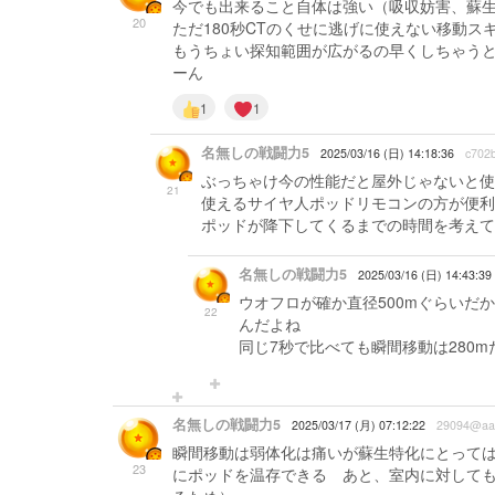
今でも出来ること自体は強い（吸収妨害、蘇
20
ただ180秒CTのくせに逃げに使えない移動
もうちょい探知範囲が広がるの早くしちゃう
ーん
1
1
名無しの戦闘力5
2025/03/16 (日) 14:18:36
c702
ぶっちゃけ今の性能だと屋外じゃないと使
21
使えるサイヤ人ポッドリモコンの方が便利
ポッドが降下してくるまでの時間を考えて
名無しの戦闘力5
2025/03/16 (日) 14:43:39
ウオフロが確か直径500mぐらいだ
22
んだよね
同じ7秒で比べても瞬間移動は280m
名無しの戦闘力5
2025/03/17 (月) 07:12:22
29094@aa
瞬間移動は弱体化は痛いが蘇生特化にとって
23
にポッドを温存できる あと、室内に対して