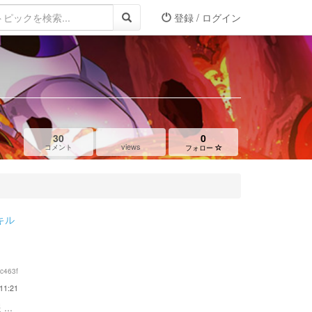
登録 / ログイン
30
0
views
コメント
フォロー
キル
c463f
11:21
...