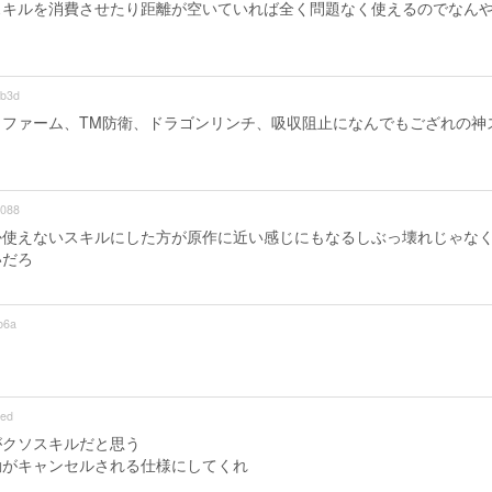
スキルを消費させたり距離が空いていれば全く問題なく使えるのでなん
b3d
生、ファーム、TM防衛、ドラゴンリンチ、吸収阻止になんでもござれの神
088
か使えないスキルにした方が原作に近い感じにもなるしぶっ壊れじゃな
いだろ
b6a
ed
がクソスキルだと思う
動がキャンセルされる仕様にしてくれ