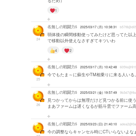
るため）
1
名無しの戦闘力5
2025/03/17 (月) 10:38:31
b57f8@d0
弱体後の瞬間移動使ってみたけど思ってた以
24
で移動以外使えなさすぎてキツいわ
4
2
名無しの戦闘力5
2025/03/17 (月) 10:42:48
605fe@919
今でもたま～に蘇生やTM相乗りに来る人いる
25
名無しの戦闘力5
2025/03/21 (金) 19:57:49
9b3d7@fb
見つかってからは無理だけど見つかる前に使
26
まあファームは遅くなるが筋斗雲でファーム
名無しの戦闘力5
2025/03/23 (日) 21:40:10
adea2@0a
今の調整ならキャンセル時にCTいらないよな