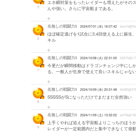
エネ瞬対策をもったレイダーも増えたがその
5
んや強い。さらに宇宙船まである。
名無しの戦闘力5
2024/07/31 (水) 16:07:42
dea7d@5e
ほぼ確定逃げを1試合に3,4回使える上に蘇
6
キル
名無しの戦闘力5
2024/10/08 (火) 22:31:00
02970@17
今更だが瞬間移動はドラゴンチェンジ中にし
7
る。一般人が生身で使えて良いスキルじゃな
名無しの戦闘力5
2024/10/09 (水) 20:31:48
4bf85@37
SSSSSがSになっただけでまだまだ全然強い
8
名無しの戦闘力5
2024/11/09 (土) 13:32:02
a47f6@1f6
上手くやれば追える宇宙船よりこっちのほう
9
レイダーが一定範囲内だと集中できなくて発