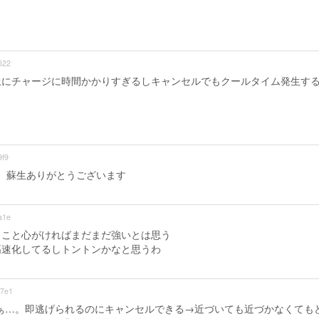
522
上にチャージに時間かかりすぎるしキャンセルでもクールタイム発生す
f9
。蘇生ありがとうございます
a1e
うこと心がければまだまだ強いとは思う
高速化してるしトントンかなと思うわ
7e1
ぁ…。即逃げられるのにキャンセルできる→近づいても近づかなくても