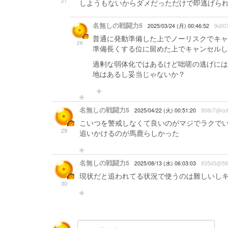
27
しようもないからダメだっただけで即逃げら
名無しの戦闘力5
2025/03/24 (月) 00:46:52
9c00
普通に発動準備した上でノーリスクでキャ
28
準備長くする位に留めた上でキャンセルし
過剰な弱体化ではあるけど咄嗟の逃げには
地はあるし妥当じゃないか？
名無しの戦闘力5
2025/04/22 (火) 00:51:20
808c7@cc8
こいつを警戒しなくて良いのがマジでラクで
29
追いかけるのが馬鹿らしかった
名無しの戦闘力5
2025/08/13 (水) 06:03:03
935d3@58
現状だと追われてる状況で使うのは難しいしキ
30