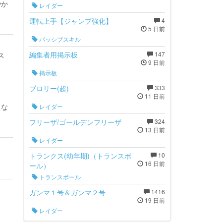
やか
レイダー
運転上手【ジャンプ強化】
4
5 日前
パッシブスキル
編集者用掲示板
147
ス
9 日前
掲示板
ブロリー(超)
333
11 日前
くな
レイダー
フリーザ/ゴールデンフリーザ
324
13 日前
レイダー
トランクス(幼年期)（トランスボ
10
16 日前
ール）
トランスボール
ガンマ１号＆ガンマ２号
1416
19 日前
レイダー