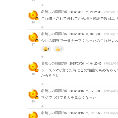
15
名無しの戦闘力5
2025/03/01 (土) 21:24:36
3b986@91
これ修正されて外してから地下施設で数回エ
16
名無しの戦闘力5
2025/03/06 (木) 04:12:08
2b066@37
今回の調整で一番ナーフくらったのこれだよ
17
1
1
名無しの戦闘力5
2025/03/06 (木) 04:25:45
67b82@74
シーズン2で出てた時にこの性能でもめちゃく
18
からきちい
名無しの戦闘力5
2025/03/15 (土) 17:13:00
85ffd@3f8
マジでつけてる人を見なくなった
19
名無しの戦闘力5
2025/03/15 (土) 19:13:58
5b36b@79