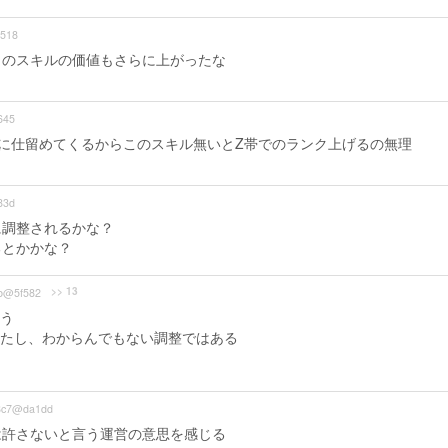
518
このスキルの価値もさらに上がったな
645
に仕留めてくるからこのスキル無いとZ帯でのランク上げるの無理
83d
に調整されるかな？
るとかかな？
>> 13
b@5f582
う
たし、わからんでもない調整ではある
8c7@da1dd
は許さないと言う運営の意思を感じる