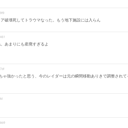
9f9
リア破壊死してトラウマなった。もう地下施設には入らん
461
ね。あまりにも産廃すぎるよ
7df
ちゃ強かったと思う、今のレイダーは元の瞬間移動ありきで調整されて
3d
bb9