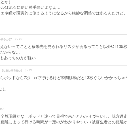
生とか）
スキルは流石に使い勝手悪いよなぁ…
とエネ瞬が現実的に使えるようになるから絶妙な調整ではあるんだけど
>> 20
b@8cb87
えないってことと移動先を見られるリスクがあるってこと以外CT135
だからな…
もあっちの方が軽い
>> 21
5b36b@79bb9
からポッドなら7秒＋αで行けるけど瞬間移動だと13秒ぐらいかかっちゃ
だし
f1d
は全然現役だな ポッドと違って目視で来たとわかりづらいし、味方逃
も距離によって行ける時間が一定のがわかりやすい（被蘇生者との距離