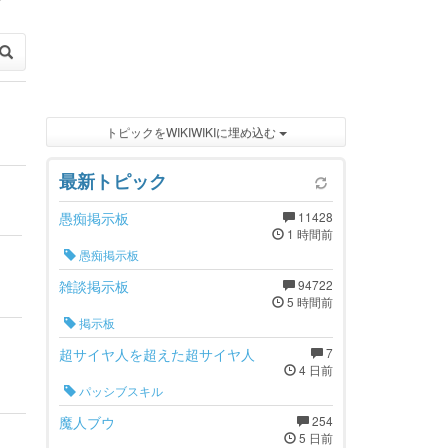
トピックをWIKIWIKIに埋め込む
最新トピック
愚痴掲示板
11428
1 時間前
愚痴掲示板
雑談掲示板
94722
5 時間前
掲示板
超サイヤ人を超えた超サイヤ人
7
4 日前
パッシブスキル
魔人ブウ
254
5 日前