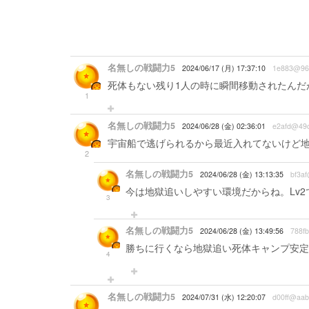
名無しの戦闘力5
2024/06/17 (月) 17:37:10
1e883@96
死体もない残り1人の時に瞬間移動されたんだ
1
名無しの戦闘力5
2024/06/28 (金) 02:36:01
e2afd@49
宇宙船で逃げられるから最近入れてないけど
2
名無しの戦闘力5
2024/06/28 (金) 13:13:35
bf3af
今は地獄追いしやすい環境だからね。Lv
3
名無しの戦闘力5
2024/06/28 (金) 13:49:56
788f
勝ちに行くなら地獄追い死体キャンプ安定
4
名無しの戦闘力5
2024/07/31 (水) 12:20:07
d00ff@aab