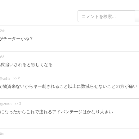
2dc
がチーターかね？
c88
地獄追いされると欲しくなる
>> 2
@cc8fa
2で物資来ないからキー刺されること以上に数減らせないことの方が痛い
>> 2
b@cf0a8
になったからこれで逃れるアドバンテージはかなり大きい
0c