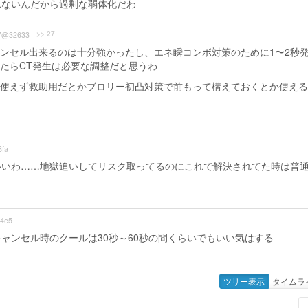
れないんだから過剰な弱体化だわ
>> 27
7@32633
ンセル出来るのは十分強かったし、エネ瞬コンボ対策のために1〜2秒
たらCT発生は必要な調整だと思うわ
使えず救助用だとかブロリー初凸対策で前もって構えておくとか使える
fa
いいわ……地獄追いしてリスク取ってるのにこれで解決されてた時は普
4e5
ャンセル時のクールは30秒～60秒の間くらいでもいい気はする
ツリー表示
タイムラ