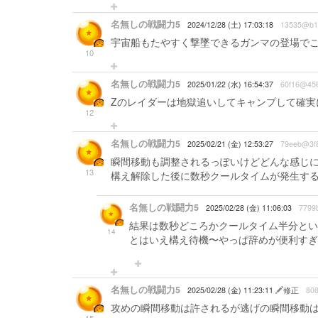
名無しの戦闘力5
2024/12/28 (土) 17:03:18
13535@b1
宇宙船もたやすく撃墜できるガンマの登場で
10
名無しの戦闘力5
2025/01/22 (水) 16:54:37
60f16@45
Zのレイダーは地獄追いしてキャンプして確実
12
名無しの戦闘力5
2025/02/21 (金) 12:53:27
79eeb@3f
瞬間移動も調整されるっぽいけどどんな感じ
13
構え解除した後に数秒クールタイムが発生す
名無しの戦闘力5
2025/02/28 (金) 11:06:03
7799
結果は数秒どころかクールタイム半分とい
14
とはいえ構え待機〜やっぱ辞めが便利すぎ
名無しの戦闘力5
2025/02/28 (金) 11:23:11
修正
80
攻めの瞬間移動は許されるが逃げの瞬間移動