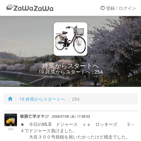
登録 / ログイン
終焉からスタートへ
19 終焉からスタートへ / 254
19 終焉からスタートへ
254
岐路亡羊オヤジ
2026/07/08 (水) 17:08:03
★ 今日のMLB ドジャース ｖｓ ロッキーズ ３－
254
４でドジャース負けました。
大谷３００号祝砲を祝いたかったけど残念でした。