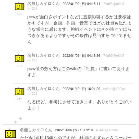
名無しカイロくん
2022/01/09 (日) 04:16:44
74d95@e8fe7
>> 202
206
powが面白さポイントなどに直接影響するかは要検証
かもですが、企画、作画、音楽ではどの社員も似たよ
うな傾向に感じます。挑戦イベントはその時々でばら
つきがあるようですがその条件は見当すらついてませ
ん
名無しカイロくん
2022/01/09 (日) 04:18:36
74d95@e8fe7
>> 202
207
pow値の数え方はこのwikiの「社員」に書いてありま
すよ
名無しカイロくん
2022/01/10 (月) 16:21:29
bc3ba@129ae
>> 202
213
なるほど、参考にさせて頂きます。ありがとうござい
ます！
名無しカイロくん
2022/01/06 (木) 19:09:18
43442@129ae
ただ今1週目13年なのですが、社員のすぎもとをスーパー