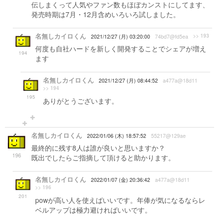
伝しまくって人気やファン数もほぼカンストにしてます、
発売時期は7月・12月含めいろいろ試しました。
名無しカイロくん
>> 193
2021/12/27 (月) 03:20:00
74bd7@fd5ea
何度も自社ハードを新しく開発することでシェアが増え
194
ます
名無しカイロくん
2021/12/27 (月) 08:44:52
a477a@18d11
>> 194
195
ありがとうございます。
名無しカイロくん
2022/01/06 (木) 18:57:52
55217@129ae
最終的に残す8人は誰が良いと思いますか？
196
既出でしたらご指摘して頂けると助かります。
名無しカイロくん
2022/01/07 (金) 20:36:42
a477a@18d11
>> 196
201
powが高い人を使えばいいです。年俸が気になるならレ
ベルアップは極力避ければいいです。