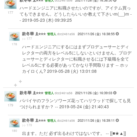
款冬華
dcc2461a56
2021/11/26 (金) 16:38:50
管理人
ハードエンジニアに転職させたいのですが、アイテム買っ
177
てもできません。どうしたらいいか教えて下さいm(__)m -
- 2019-05-23 (木) 09:39:25
款冬華
dcc2461a56
2021/11/26 (金) 16:38:55
管理人
>> 177
178
ハードエンジニアにするにはまずプロデューサーとディ
レクターの両方をレベル5にしないといけません。プロデ
ューサーとディレクターに転職させるには下級職を全て
レベル5にする必要があってかなり手間取ります -- ホッ
カイロくん? 2019-05-28 (火) 13:01:08
款冬華
dcc2461a56
2021/11/26 (金) 16:39:03
管理人
パパイヤのフランソワーズ花ってハリウッドで探しても見
179
つけられますか？ -- 2019-05-24 (金) 21:40:43
款冬華
dcc2461a56
2021/11/26 (金) 16:39:11
管理人
>> 179
180
出ます。ただ 必ず出るわけではないです。 -- [[■★▲]]