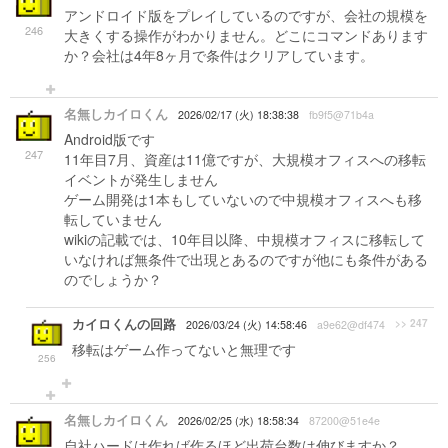
アンドロイド版をプレイしているのですが、会社の規模を
246
大きくする操作がわかりません。どこにコマンドあります
か？会社は4年8ヶ月で条件はクリアしています。
名無しカイロくん
2026/02/17 (火) 18:38:38
fb9f5@71b4a
Android版です
247
11年目7月、資産は11億ですが、大規模オフィスへの移転
イベントが発生しません
ゲーム開発は1本もしていないので中規模オフィスへも移
転していません
wikiの記載では、10年目以降、中規模オフィスに移転して
いなければ無条件で出現とあるのですが他にも条件がある
のでしょうか？
カイロくんの回路
>> 247
2026/03/24 (火) 14:58:46
a9e62@df474
移転はゲーム作ってないと無理です
256
名無しカイロくん
2026/02/25 (水) 18:58:34
87200@51e4e
自社ハードは作れば作るほど出荷台数は伸びますか？