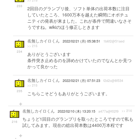
>> 215
233
2回目のグランプリ後、ソフト単体の出荷本数に注目
していたところ、1600万本を越えた瞬間にオポチュ
ニティの発表が来ました。これが条件で間違いなさそ
うですね。wikiのほう修正しときます
名無しカイロくん
2022/02/21 (月) 05:38:51
1b6f2@51aed
>> 215
234
ありがとうございます
条件突き止めるのを諦めかけていたのでなんとか見つ
かって良かった
名無しカイロくん
2022/02/21 (月) 07:51:23
f2d2c@8f534
>> 215
235
こちらこそどうもありがとうございます。
名無しカイロくん
>> 214
2022/02/10 (木) 13:20:15
a477a@f02f9
ちょうど1回目のグランプリを取ったところですので私も
216
試してみます。現在の総出荷本数は4400万本程です