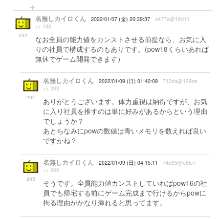
名無しカイロくん
2022/01/07 (金) 20:39:37
a477a@18d11
>> 196
202
なお全員の能力値をカンストさせる前提なら、お気に入
りの社員で構成するのもありです。(pow18くらいあれば
無休でゲーム開発できます）
名無しカイロくん
2022/01/09 (日) 01:40:09
712da@129ae
>> 202
204
ありがとうございます。体力重視は納得ですが、お気
に入り社員を推すのは単に好みがあるからという理由
でしょうか？
あとちなみにpowの数値は青いメモリを数えれば良い
ですかね？
名無しカイロくん
2022/01/09 (日) 04:15:11
74d95@e8fe7
>> 202
205
そうです。全員能力値カンストしていればpow16の社
員でも帰宅する前にゲーム完成まで行けるからpowに
拘る理由がかなり薄れると思ってます。