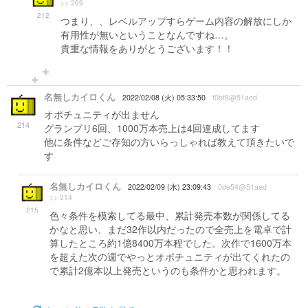
>> 209
212
つまり、、レベルアップすらゲーム内容の解放にしか
有用性が無いということなんですね…。
貴重な情報をありがとうございます！！
名無しカイロくん
2022/02/08 (火) 05:33:50
f0bf8@51aed
オポチュニティが出ません
214
グランプリ6回、1000万本売上は4回達成してます
他に条件などご存知の方いらっしゃれば教えて頂きたいで
す
名無しカイロくん
2022/02/09 (水) 23:09:43
0de54@51aed
>> 214
215
色々条件を模索してる最中、累計発売本数が関係してる
かなと思い、まだ32作以内だったので全売上を電卓で計
算したところ約1億8400万本程でした。次作で1600万本
を超えた次の週でやっとオポチュニティが出てくれたの
で累計2億本以上発売というのも条件かと思われます。