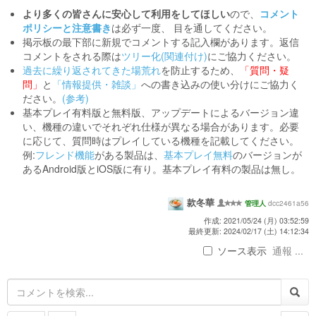
より多くの皆さんに安心して利用をしてほしい
ので、
コメント
ポリシーと注意書き
は必ず一度、 目を通してください。
掲示板の最下部に新規でコメントする記入欄があります。返信
コメントをされる際は
ツリー化(関連付け)
にご協力ください。
過去に繰り返されてきた場荒れ
を防止するため、
「質問・疑
問」
と
「情報提供・雑談」
への書き込みの使い分けにご協力く
ださい。
(参考)
基本プレイ有料版と無料版、アップデートによるバージョン違
い、機種の違いでそれぞれ仕様が異なる場合があります。必要
に応じて、質問時はプレイしている機種を記載してください。
例:
フレンド機能
がある製品は、
基本プレイ無料
のバージョンが
あるAndroid版とiOS版に有り。基本プレイ有料の製品は無し。
款冬華
dcc2461a56
管理人
作成: 2021/05/24 (月) 03:52:59
最終更新: 2024/02/17 (土) 14:12:34
ソース表示
通報 ...