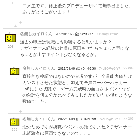
199
コメ主です。修正後のプロデューサlv1で無事出ました。
ありがとうございます！
名無しカイロくん
2022/01/07 (金) 22:33:15
712da@129ae
過去の職歴は現職にも影響すると思いますか？
203
デザイナー未経験の社員に原画させたらちょっと弱くな
る…とか出すポイント少なくなるとか。
名無しカイロくん
>> 203
2022/01/09 (日) 04:48:30
74d95@e8fe7
直接的な検証ではないので参考ですが、全員能力値だけ
208
カンストさせた状態と、加えて全員スーパーハッカー
Lv5にした状態で、ゲーム完成時の面白さポイントなど
の合計を何回分か比べてみましたがだいたい似たような
数値でした。
名無しカイロくん
>> 203
2022/01/09 (日) 04:50:58
74d95@e8fe7
念のためですが挑戦イベントの話ですよね？デザイナー
209
未経験者は原画できないので。。。