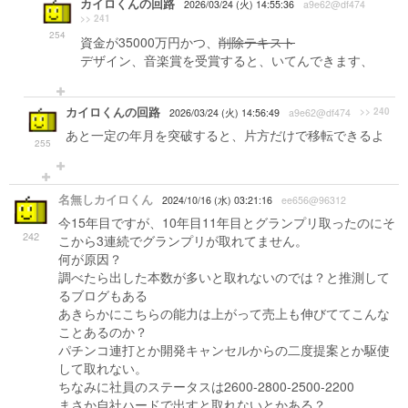
カイロくんの回路
2026/03/24 (火) 14:55:36
a9e62@df474
>> 241
254
資金が35000万円かつ、
削除テキスト
デザイン、音楽賞を受賞すると、いてんできます、
カイロくんの回路
>> 240
2026/03/24 (火) 14:56:49
a9e62@df474
あと一定の年月を突破すると、片方だけで移転できるよ
255
名無しカイロくん
2024/10/16 (水) 03:21:16
ee656@96312
今15年目ですが、10年目11年目とグランプリ取ったのにそ
242
こから3連続でグランプリが取れてません。
何が原因？
調べたら出した本数が多いと取れないのでは？と推測して
るブログもある
あきらかにこちらの能力は上がって売上も伸びててこんな
ことあるのか？
パチンコ連打とか開発キャンセルからの二度提案とか駆使
して取れない。
ちなみに社員のステータスは2600-2800-2500-2200
まさか自社ハードで出すと取れないとかある？