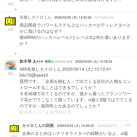
248
名無しカイロくん
2026/02/26 (木) 14:32:26
b07fc@0a7bf
商品開発でパワーもステも上なハッカーがディレクターと
249
かに負けるのはなぜ？
後all999のハッカーレベル1とレベル5は何か違いあります
か？
款冬華
dcc2461a56
2026/03/24 (火) 13:35:54
管理人
489名無しカイロくん 2025/06/14 (土) 10:12:41
250
b6c76@aa443
質問です。「企画を頼む人」で出てくる自社の人物をコン
トロールすることはできるでしょうか？
６名候補で出てくるのですが、後から雇ったフランソワー
ズ花がでてこなくて困っています。α版とβ版ではでてくる
のですが…規則性とかあるのでしょうか？
記入先ミスによる代行記入
カイロくんの回路
>> 250
2026/03/24 (火) 14:45:03
a9e62@df474
企画のまとめはシナリオライターの経験がいるよ、α版
252