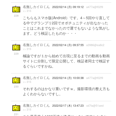
名無しカイロくん
2022/02/14 (月) 09:19:12
a477a@f02f9
>> 215
228
こちらもスマホ版(Android）です。4～5回やり直して
る中でグランプリ2回でオポチュニティが出なかった
ことはこれまでなかったので運でもないような気がし
ます。どう検証したものか・・・
名無しカイロくん
2022/02/14 (月) 09:37:55
a3986@ea8c2
>> 215
229
極論ですが１から始めて出現に至るまでの動画を動画
サイトに分割して限定公開して、検証者同士で検証す
るぐらいですかね。
名無しカイロくん
2022/02/14 (月) 10:00:38
a477a@f02f9
>> 215
230
それするのはかなり重いですｗ。撮影環境の整え方も
よくわからないですし。
名無しカイロくん
2022/02/17 (木) 13:47:23
cd7fa@51aed
>> 215
231