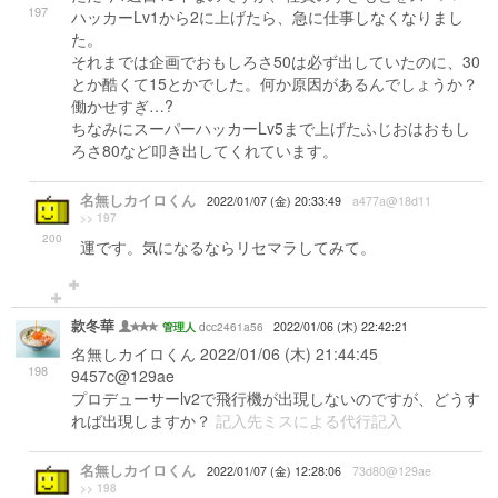
197
ハッカーLv1から2に上げたら、急に仕事しなくなりまし
た。
それまでは企画でおもしろさ50は必ず出していたのに、30
とか酷くて15とかでした。何か原因があるんでしょうか？
働かせすぎ…?
ちなみにスーパーハッカーLv5まで上げたふじおはおもし
ろさ80など叩き出してくれています。
名無しカイロくん
2022/01/07 (金) 20:33:49
a477a@18d11
>> 197
200
運です。気になるならリセマラしてみて。
款冬華
dcc2461a56
2022/01/06 (木) 22:42:21
管理人
名無しカイロくん 2022/01/06 (木) 21:44:45
198
9457c@129ae
プロデューサーlv2で飛行機が出現しないのですが、どうす
れば出現しますか？
記入先ミスによる代行記入
名無しカイロくん
2022/01/07 (金) 12:28:06
73d80@129ae
>> 198