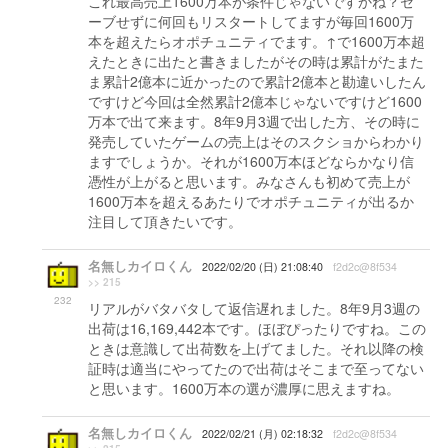
これ最高売上1600万本が条件じゃないですかね？セ
ーブせずに何回もリスタートしてますが毎回1600万
本を超えたらオポチュニティでます。↑で1600万本超
えたときに出たと書きましたがその時は累計がたまた
ま累計2億本に近かったので累計2億本と勘違いしたん
ですけど今回は全然累計2億本じゃないですけど1600
万本で出て来ます。8年9月3週で出した方、その時に
発売していたゲームの売上はそのスクショからわかり
ますでしょうか。それが1600万本ほどならかなり信
憑性が上がると思います。みなさんも初めて売上が
1600万本を超えるあたりでオポチュニティが出るか
注目して頂きたいです。
名無しカイロくん
2022/02/20 (日) 21:08:40
f2d2c@8f534
>> 215
232
リアルがバタバタして返信遅れました。8年9月3週の
出荷は16,169,442本です。ほぼぴったりですね。この
ときは意識して出荷数を上げてました。それ以降の検
証時は適当にやってたので出荷はそこまで至ってない
と思います。1600万本の選が濃厚に思えますね。
名無しカイロくん
2022/02/21 (月) 02:18:32
f2d2c@8f534