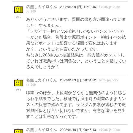
名無しカイロくん
2022/01/09 (日) 11:19:46
e79a6@129ae
>> 209
210
ありがとうございます。質問の書き方が間違っていま
した、すみません。
「デザイナーlv1とlv5の違いしかないカンストハッカ
ーがいた場合、普段出す原画ポイント・挑戦イベの結
果などポイントに影響する場面で変化はあります
か？」ということを言いたかったです。
ちなみに208さんの検証結果は、能力値がカンストし
ていれば職業のLvは関係ない、ということを指してい
るんでしょうか？
名無しカイロくん
2022/01/09 (日) 20:31:52
f2d2c@abc27
>> 209
211
職業Lvのほか、上位職かどうかも無関係のように感じ
られる結果でした。検証では雇用時の職業のままカン
ストの状態で始めてます。ランダム要素が絡むので絶
対無関係とは言い切れないですが、有意な違いを見出
すことは出来なかったです。
名無しカイロくん
2022/01/10 (月) 00:48:43
e79a6@129ae