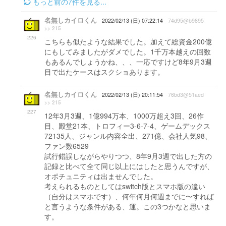
もっと前の7件を見る...
名無しカイロくん
2022/02/13 (日) 07:22:14
74d95@b9895
>> 215
226
こちらも似たような結果でした。加えて総資金200億
にもしてみましたがダメでした。1千万本越えの回数
もあるんでしょうかね、、、一応ですけど8年9月3週
目で出たケースはスクショあります。
名無しカイロくん
2022/02/13 (日) 20:11:54
76bd3@51aed
>> 215
227
12年3月3週、1億994万本、1000万超え3回、26作
目、殿堂21本、トロフィー3-6-7-4、ゲームデックス
72135人、ジャンル内容全出、271億、会社人気98、
ファン数6529
試行錯誤しながらやりつつ、8年9月3週で出した方の
記録と比べて全て同じ以上にはしたと思うんですが、
オポチュニティは出ませんでした。
考えられるものとしてはswitch版とスマホ版の違い
（自分はスマホです）、何年何月何週までに〜すれば
と言うような条件がある、運。この3つかなと思いま
す。