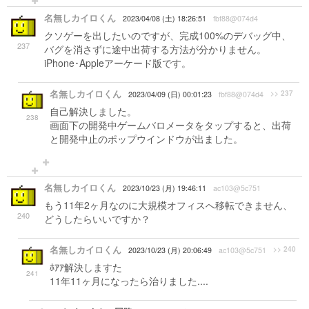
名無しカイロくん
2023/04/08 (土) 18:26:51
fbf88@074d4
クソゲーを出したいのですが、完成100%のデバッグ中、
237
バグを消さずに途中出荷する方法が分かりません。
iPhone･Appleアーケード版です。
名無しカイロくん
>> 237
2023/04/09 (日) 00:01:23
fbf88@074d4
自己解決しました。
238
画面下の開発中ゲームバロメータをタップすると、出荷
と開発中止のポップウインドウが出ました。
名無しカイロくん
2023/10/23 (月) 19:46:11
ac103@5c751
もう11年2ヶ月なのに大規模オフィスへ移転できません、
240
どうしたらいいですか？
名無しカイロくん
>> 240
2023/10/23 (月) 20:06:49
ac103@5c751
ﾎｱｱ解決しますた
241
11年11ヶ月になったら治りました....