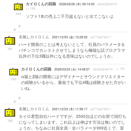
カイロくんの回路
2026/03/26 (木) 09:14:53
a9e62@df474
>> 190
258
ソフト1本の売上二千万超えないと出てこないよ
名無しカイロくん
2021/12/03 (金) 13:29:32
a477a@18d11
ハード開発のことは考えないとして、社員のパラメータを
191
パチンコでカンストさせてしまうなら極端な話プログラマ
以外の下位3職以外になる意味はないのでしょうか。
カイロくんの回路
>> 191
2026/03/24 (火) 14:48:27
a9e62@df474
α版とβ版の開発にはデザイナーとサウンドクリエイター
253
の経験がいるから、最低でも下位4職は経験させた方がい
いね。
名無しカイロくん
2021/12/23 (木) 11:56:17
a477a@18d11
カイロ君型自社ハードですが、2500台ほどの出荷で頭打ち
193
になってしまいます。これ以上は伸ばす方法は無いのでし
ょうか。ちなみに社員全員・全パラメータ999近くで、宣