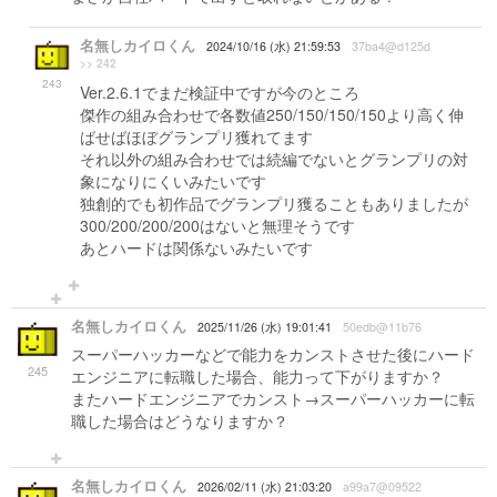
名無しカイロくん
2024/10/16 (水) 21:59:53
37ba4@d125d
>> 242
243
Ver.2.6.1でまだ検証中ですが今のところ
傑作の組み合わせで各数値250/150/150/150より高く伸
ばせばほぼグランプリ獲れてます
それ以外の組み合わせでは続編でないとグランプリの対
象になりにくいみたいです
独創的でも初作品でグランプリ獲ることもありましたが
300/200/200/200はないと無理そうです
あとハードは関係ないみたいです
名無しカイロくん
2025/11/26 (水) 19:01:41
50edb@11b76
スーパーハッカーなどで能力をカンストさせた後にハード
245
エンジニアに転職した場合、能力って下がりますか？
またハードエンジニアでカンスト→スーパーハッカーに転
職した場合はどうなりますか？
名無しカイロくん
2026/02/11 (水) 21:03:20
a99a7@09522