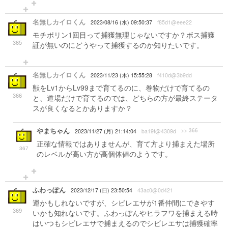
名無しカイロくん
2023/08/16 (水) 09:50:37
f85d1@eee22
モチポリン1回目って捕獲無理じゃないですか？ボス捕獲
365
証が無いのにどうやって捕獲するのか知りたいです。
名無しカイロくん
2023/11/23 (木) 15:55:28
f410d@3b9dd
獣をLv1からLv99まで育てるのに、巻物だけで育てるの
366
と、道場だけで育てるのでは、どちらの方が最終ステータ
スが良くなるとかありますか？
やまちゃん
>> 366
2023/11/27 (月) 21:14:04
ba19f@4309d
正確な情報ではありませんが、育て方より捕まえた場所
367
のレベルが高い方が高個体値のようです。
ふわっぽん
2023/12/17 (日) 23:50:54
43ac0@0d421
運かもしれないですが、シビレエサが1番仲間にできやす
369
いかも知れないです。ふわっぽんやヒラフワを捕まえる時
はいつもシビレエサで捕まえるのでシビレエサは捕獲確率