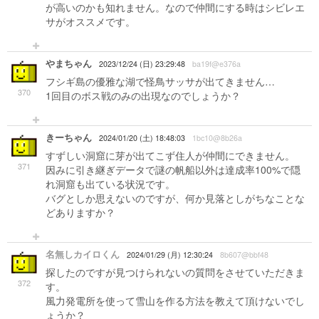
が高いのかも知れません。なので仲間にする時はシビレエ
サがオススメです。
やまちゃん
2023/12/24 (日) 23:29:48
ba19f@e376a
フシギ島の優雅な湖で怪鳥サッサが出てきません…
370
1回目のボス戦のみの出現なのでしょうか？
きーちゃん
2024/01/20 (土) 18:48:03
1bc10@8b26a
すずしい洞窟に芽が出てこず住人が仲間にできません。
371
因みに引き継ぎデータで謎の帆船以外は達成率100%で隠
れ洞窟も出ている状況です。
バグとしか思えないのですが、何か見落としがちなことな
どありますか？
名無しカイロくん
2024/01/29 (月) 12:30:24
8b607@bbf48
探したのですが見つけられないの質問をさせていただきま
372
す。
風力発電所を使って雪山を作る方法を教えて頂けないでし
ょうか？