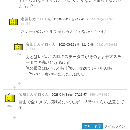
でHP7501なんですけど1万近くいかない理由ってなんでし
ょうか?
名無しカイロくん
2026/03/23 (月) 12:41:06
51a3d@3eb92
>> 381
383
ステージのレベルで変わるんじゃなかったっけ
名無しカイロくん
2026/03/23 (月) 12:45:48
51a3d@3eb92
>> 383
384
あとはレベル1の時のステータスがそのまま最終ステ
ータスの高さになるはず
俺の最高はレベル1時HP88、攻26でレベル99時
HP9787、攻2428だったっぽい。
名無しカイロくん
2026/03/13 (金) 07:23:57
8694e@8f065
雪山で全くメダル落ちないのだが...15時間くらい放置して
382
0...
ツリー表示
タイムライン