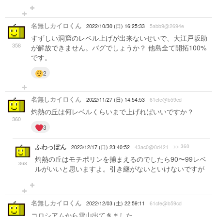
名無しカイロくん
2022/10/30 (日) 16:25:33
5abb9@2694e
すずしい洞窟のレベル上げが出来ないせいで、大江戸坂助
358
が解放できません。バグでしょうか？ 他島全て開拓100%
です。
2
名無しカイロくん
2022/11/27 (日) 14:54:53
61cfe@b59cd
灼熱の丘は何レベルくらいまで上げればいいですか？
360
3
ふわっぽん
>> 360
2023/12/17 (日) 23:40:52
43ac0@0d421
灼熱の丘はモチポリンを捕まえるのでしたら90〜99レベ
368
ルがいいと思いますよ。引き継がないといけないですが
名無しカイロくん
2022/12/03 (土) 22:59:11
61cfe@b59cd
コロシアムから雪山出てきました