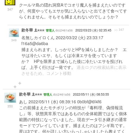
クールマ島の隠れ洞窟Aでコオリ魔人を捕まえたいのです
347
が、何度やってもエサが気に入らないと出てきて食べてす
らくれません。そもそも捕まえれないのでしょうか？
款冬華
>> 347
dcc2461a56
2022/03/23 (水) 02:35:45
管理人
名無しカイロくん 2022/03/22 (火) 23:33:17
349
f16a5@da6ba
捕まえられます。しっかりとHPを減らしましたか？ エ
サは冷たいエサ、もしくは冷凍エサを使っています
か？ HPを限界まで減らした後に冷たいエサを投げれ
ば、上手く行けば一発です。
過去ログの検索結果に表示
させるため、コメント移動
款冬華
dcc2461a56
2022/05/11 (水) 08:53:55
管理人
あし 2022/05/11 (水) 08:39:16 0b0bf@6f4f6
350
この前捕まえたモチポリンの特技が『毒料理、偽情報流
し』等、状態異常系ではあるものの全体範囲ではなく個体
範囲の特技になっていました。現在データ引き継ぎの通常
モードでプレイしています。捕まえたのはフシギ島です。
星は3です。何か詳しい方いらっしゃいましたら教えてく