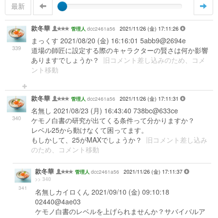
最新
款冬華
dcc2461a56
2021/11/26 (金) 17:11:26
管理人
まっくす 2021/08/20 (金) 16:16:01 5abb9@2694e
339
道場の師匠に設定する際のキャラクターの賢さは何か影響
ありますでしょうか？
旧コメント差し込みのため、コメ
ント移動
款冬華
dcc2461a56
2021/11/26 (金) 17:11:31
管理人
名無し 2021/08/23 (月) 16:43:40 738bc@633ce
340
ケモノ白書の研究が出てくる条件って分かりますか？
レベル25から動けなくて困ってます。
もしかして、25がMAXでしょうか？
旧コメント差し込み
のため、コメント移動
款冬華
dcc2461a56
2021/11/26 (金) 17:11:37
管理人
>> 340
341
名無しカイロくん 2021/09/10 (金) 09:10:18
02440@4ae03
ケモノ白書のレベルを上げられませんか？サバイバルア