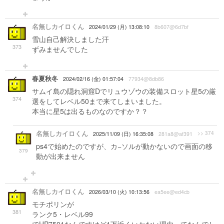
名無しカイロくん
2024/01/29 (月) 13:08:10
8b607@6d7bf
雪山自己解決しました汗
373
ずみませんでした
春夏秋冬
2024/02/16 (金) 01:57:04
77934@8db86
サムイ島の隠れ洞窟Dでリュウゾウの装備スロット星5の厳
374
選をしてレベル50まで来てしまいました。
本当に星5は出るものなのですか？？
名無しカイロくん
>> 374
2025/11/09 (日) 16:35:08
281a8@af391
ps4で始めたのですが、カ−ソルが動かないので画面の移
379
動が出来ません
名無しカイロくん
2026/03/10 (火) 10:13:56
ea5ee@ed4cb
モチポリンが
381
ランク5・レベル99