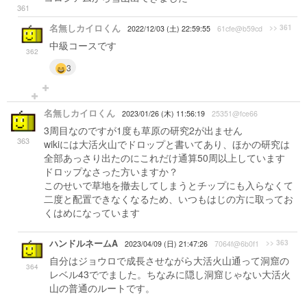
361
名無しカイロくん
>> 361
2022/12/03 (土) 22:59:55
61cfe@b59cd
中級コースです
362
3
名無しカイロくん
2023/01/26 (木) 11:56:19
25351@fce66
3周目なのですが1度も草原の研究2が出ません
363
wikiには大活火山でドロップと書いてあり、ほかの研究は
全部あっさり出たのにこれだけ通算50周以上しています
ドロップなさった方いますか？
このせいで草地を撤去してしまうとチップにも入らなくて
二度と配置できなくなるため、いつもはじの方に取ってお
くはめになっています
ハンドルネームA
>> 363
2023/04/09 (日) 21:47:26
7064f@6b0f1
自分はジョウロで成長させながら大活火山通って洞窟の
364
レベル43ででました。ちなみに隠し洞窟じゃない大活火
山の普通のルートです。