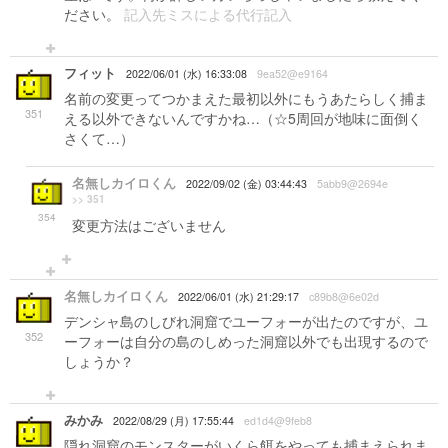
ださい。
記入先ミスによる代行記入
フィット
2022/06/01 (水) 16:33:08
9ea52@e9164
名前の変更ってつかまえた最初以外にもうあたらしく捕ま
351
える以外できないんですかね…（☆5周回が地味に面倒く
さくて…）
名無しカイロくん
2022/09/02 (金) 03:44:43
5abb9@2694e
>> 351
354
変更方法はございません
名無しカイロくん
2022/06/01 (水) 21:29:17
c89b8@6e02d
デンシャ島のしびれ洞窟でユーフォーが出たのですが、ユ
352
ーフォーは自分の島のしめった洞窟以外でも出現するので
しょうか？
みかみ
2022/08/29 (月) 17:55:44
ed1d4@9feb8
隠れ洞窟のモンスターがいくら餌をやっても捕まえられま