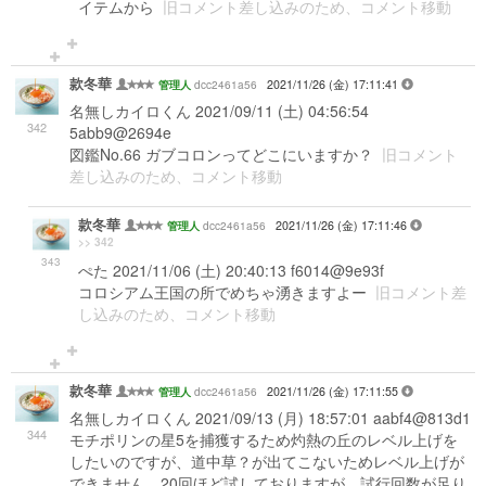
イテムから
旧コメント差し込みのため、コメント移動
款冬華
dcc2461a56
2021/11/26 (金) 17:11:41
管理人
名無しカイロくん 2021/09/11 (土) 04:56:54
342
5abb9@2694e
図鑑No.66 ガブコロンってどこにいますか？
旧コメント
差し込みのため、コメント移動
款冬華
dcc2461a56
2021/11/26 (金) 17:11:46
管理人
>> 342
343
ぺた 2021/11/06 (土) 20:40:13 f6014@9e93f
コロシアム王国の所でめちゃ湧きますよー
旧コメント差
し込みのため、コメント移動
款冬華
dcc2461a56
2021/11/26 (金) 17:11:55
管理人
名無しカイロくん 2021/09/13 (月) 18:57:01 aabf4@813d1
344
モチポリンの星5を捕獲するため灼熱の丘のレベル上げを
したいのですが、道中草？が出てこないためレベル上げが
できません。20回ほど試しておりますが、試行回数が足り