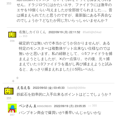
353
せん。ドラジロウにはかたいエサ、ファイドラには激辛の
エサを10個くらい与えましたが全部捨てられました…。昔
は捕まえられてたと思うのですが、最新版にある不具合な
のでしょうか？どなたか同じ方いらっしゃいませんか？
名無しカイロくん
2022/09/19 (月) 22:11:52
85a60@b54ad
>> 353
356
確定的では無いので本当かどうか分かりませんが、ある
特定のモンスターは複数体ゲット出来ない仕様なのでは
無いかと思います。私の経験として、☆5ファイドラを捕
まえようとしましたが、‪✕‬の一点張り。その後、元々捕
まえていた☆3ファイドラを逃がし再び捕まえようと試み
ると、あっさり捕まえれました(☆5同レベル)。
えるえる
2022/09/02 (金) 03:45:33
5abb9@2694e
鉄鉱石を効率的に入手出来るポイントはどこでしょうか？
355
ペンさん
>> 355
9393cf8b55
2022/09/19 (月) 23:05:35
パンプキン商会で爆買いが1番早いんじゃないかな
357