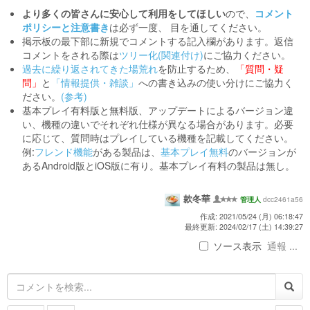
より多くの皆さんに安心して利用をしてほしい
ので、
コメント
ポリシーと注意書き
は必ず一度、 目を通してください。
掲示板の最下部に新規でコメントする記入欄があります。返信
コメントをされる際は
ツリー化(関連付け)
にご協力ください。
過去に繰り返されてきた場荒れ
を防止するため、
「質問・疑
問」
と
「情報提供・雑談」
への書き込みの使い分けにご協力く
ださい。
(参考)
基本プレイ有料版と無料版、アップデートによるバージョン違
い、機種の違いでそれぞれ仕様が異なる場合があります。必要
に応じて、質問時はプレイしている機種を記載してください。
例:
フレンド機能
がある製品は、
基本プレイ無料
のバージョンが
あるAndroid版とiOS版に有り。基本プレイ有料の製品は無し。
款冬華
dcc2461a56
管理人
作成: 2021/05/24 (月) 06:18:47
最終更新: 2024/02/17 (土) 14:39:27
ソース表示
通報 ...