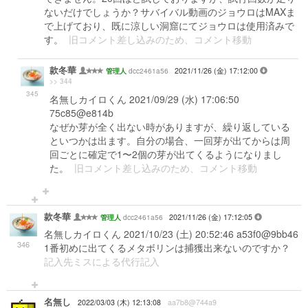
ないだけでしょうか？サバイバル動画のジョウロはMAXま
で上げており、既に涼しい洞窟にてジョウロは使用済みで
す。
旧コメント差し込みのため、コメント移動
款冬華
dcc2461a56
2021/11/26 (金) 17:12:00
管理人
>> 344
345
名無しカイロくん 2021/09/29 (水) 17:06:50
75c85@e814b
なぜか芽が全く出ない時がありますが、繰り返している
といつかは出ます。自分の場合、一回芽が出てからは周
回ごとに確定で1〜2個の芽が出てくるようになりまし
た。
旧コメント差し込みのため、コメント移動
款冬華
dcc2461a56
2021/11/26 (金) 17:12:05
管理人
名無しカイロくん 2021/10/23 (土) 20:52:46 a53f0@9bb46
346
1番初めに出てくるメタボリンは捕獲出来ないのですか？
記入先ミスによる代行記入
名無し
2022/03/03 (木) 12:13:08
aa7b8@744a9