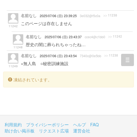
名前なし
>> 11238
2025/07/06 (日) 23:39:25
3e032@f5c0a
このページは存在しません
11242
名前なし
>> 11242
2025/07/06 (日) 23:43:37
ccec4@c1bb0
歴史の闇に葬られちゃったね…
11248
名前なし
>> 11238
2025/07/06 (日) 23:43:54
7340c@0e5bb
togg
×無人島 ○秘密訓練施設
11249
navi
凍結されています。
利用規約
プライバシーポリシー
ヘルプ
FAQ
助け合い掲示板
リクエスト広場
運営会社