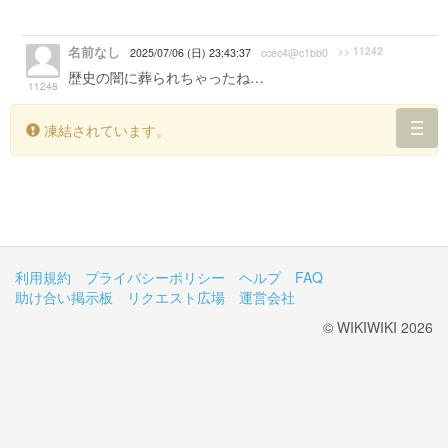
名前なし
>> 11242
2025/07/06 (日) 23:43:37
ccec4@c1bb0
歴史の闇に葬られちゃったね…
11248
凍結されています。
togg
navi
利用規約
プライバシーポリシー
ヘルプ
FAQ
助け合い掲示板
リクエスト広場
運営会社
© WIKIWIKI 2026