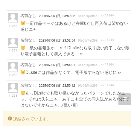
名前なし
>> 11244
2025/07/06 (日) 23:50:22
4a451@dff4a
一応作品ページはあるけど在庫0だし再入荷は望めない
11258
感じニャ
名前なし
>> 11244
2025/07/06 (日) 23:52:54
9fe05@ef299
…紙の書籍派かニャ？DLsiteなら取り扱い終了しない限
11261
り電子書籍として購入できるニャ
名前なし
>> 11244
2025/07/06 (日) 23:54:01
4a451@dff4a
DLsiteには作品がなくて、電子版すらない感じにゃ
11263
名前なし
>> 11244
2025/07/06 (日) 23:55:42
9fe05@ef299
あっDLsiteでも取り扱いなかったパターンでしたかニ
11268
ャ、それは失礼ニャ あそこも全ての同人誌があるわけで
togg
はないですからニャ…(遠い目)
navi
凍結されています。