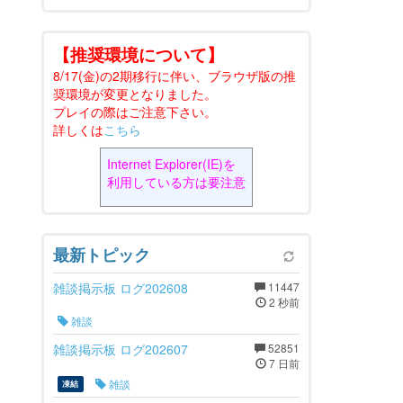
【推奨環境について】
8/17(金)の2期移行に伴い、ブラウザ版の推
奨環境が変更となりました。
プレイの際はご注意下さい。
詳しくは
こちら
Internet Explorer(IE)を
利用している方は要注意
最新トピック
雑談掲示板 ログ202608
11447
2 秒前
雑談
雑談掲示板 ログ202607
52851
7 日前
雑談
凍結