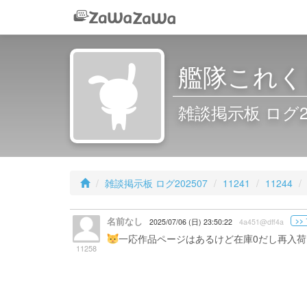
艦隊これくし
雑談掲示板 ログ2025
雑談掲示板 ログ202507
11241
11244
名前なし
>> 
2025/07/06 (日) 23:50:22
4a451@dff4a
一応作品ページはあるけど在庫0だし再入
11258