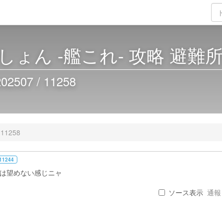
ょん -艦これ- 攻略 避難
07 / 11258
11258
11244
荷は望めない感じニャ
ソース表示
通報 .