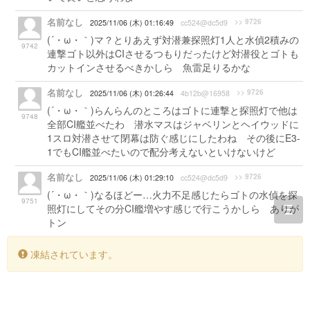
名前なし
>> 9726
2025/11/06 (木) 01:16:49
cc524@dc5d9
(´・ω・｀)マ？とりあえず対潜兼探照灯1人と水偵2積みの
9742
連撃ゴト以外はCIさせるつもりだったけど対潜役とゴトも
カットインさせるべきかしら 魚雷足りるかな
名前なし
>> 9726
2025/11/06 (木) 01:26:44
4b12b@16958
(´・ω・｀)らんらんのところはゴトに連撃と探照灯で他は
9748
全部CI艦並べたわ 潜水マスはジャベリンとヘイウッドに
1スロ対潜させて閉幕は防ぐ感じにしたわね その後にE3-
1でもCI艦並べたいので配分考えないといけないけど
名前なし
>> 9726
2025/11/06 (木) 01:29:10
cc524@dc5d9
(´・ω・｀)なるほどー…火力不足感じたらゴトの水偵を探
9751
照灯にしてその分CI艦増やす感じで行こうかしら ありが
togg
トン
navi
凍結されています。