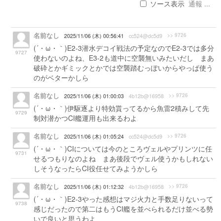
ソース表示
通報 ...
名前なし
>> 9726
2025/11/06 (木) 00:56:41
cc524@dc5d9
(´・ω・｀)E2-3潜水デコイ戦法の予定なのでE2-3では多分
9727
使わないのよね、E3-2も道中に空襲無いみたいだし まあ
破砕とかギミックとかでは空襲踏むっぽいからやっぱ使う
のがベターかしら
名前なし
>> 9726
2025/11/06 (木) 01:00:03
4b12b@16958
(´・ω・｀)伊駆逐より特効貰ってるから魚雷2積みして先
9729
制対潜かつCI艦運用も出来るわよ
名前なし
>> 9726
2025/11/06 (木) 01:05:24
cc524@dc5d9
(´・ω・｀)CIについては今のところヴェルやプリンツに任
9731
せるつもりなのよね まあ後段でヴェル使うかもしれない
しそうなったらCI役任せてみようかしら
名前なし
>> 9726
2025/11/06 (木) 01:12:32
4b12b@16958
(´・ω・｀)E2-3やった感想はマジ火力と手数足りないって
9738
感じだったので第二はもうCI艦を並べられるだけ並べる勢
いで良いと思うわよ