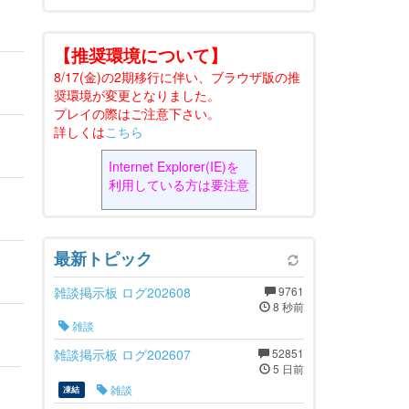
【推奨環境について】
8/17(金)の2期移行に伴い、ブラウザ版の推
奨環境が変更となりました。
プレイの際はご注意下さい。
詳しくは
こちら
Internet Explorer(IE)を
利用している方は要注意
最新トピック
雑談掲示板 ログ202608
9761
8 秒前
雑談
雑談掲示板 ログ202607
52851
5 日前
雑談
凍結