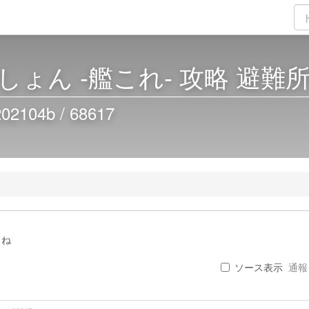
ょん -艦これ- 攻略 避難
04b / 68617
うね
ソース表示
通報 .