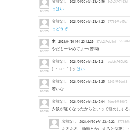
名前なし
2021/04/30 (金) 23:40:56
9c5c3@7483d
っはい
68623
名前なし
2021/04/30 (金) 23:41:23
37768@a45af
っどうぞ
68625
木
>> 686
2021/04/30 (金) 23:42:29
37dc2@dd1c1
やだもーやめてよー(苦悶)
68627
名前なし
2021/04/30 (金) 23:43:21
acdcb@80b92
(´・ω・｀)っ
はい
68629
名前なし
2021/04/30 (金) 23:43:25
9243f@9dc13
若いな…
68630
名前なし
2021/04/30 (金) 23:45:04
7dee6@890f5
夕飯が遅くなったからといって軽めにする
68636
名前なし
2021/04/30 (金) 23:45:22
37768@a
あるある 麺類とかにすると深夜に