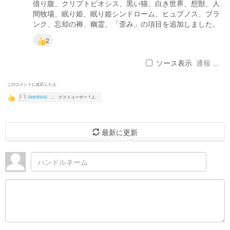
借り腹、クリプトビオシス、黒い猫、白き世界、想獣、人
間牧場、眠り姫、眠り姫シンドローム、ヒュプノス、ブラ
ンク、忘却の褥、幽霊、「歪み」の項目を追加しました。
2
ソース表示
通報 ...
このコメントに反応した人
08dbf894d2
...
ゲストユーザー 1 人
最新に更新