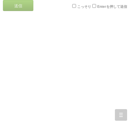
送信
こっそり
Enterを押して送信
togg
navi