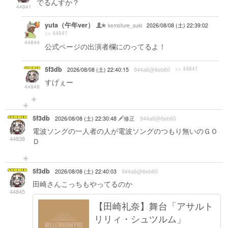
でるんすか？
44841
yuta（午年ver）
kemofure_suki
2026/08/08 (土) 22:39:02
>> 44841
44844
公式ページの出演者欄にのってるよ！
5f3db
>> 44841
2026/08/08 (土) 22:40:15
944a6@6eb60
すげぇー
44846
5f3db
2026/08/08 (土) 22:30:48
修正
944a6@6eb60
電波ソングの一人者の人が電波ソングのつもり無いのＧＯ
44838
Ｄ
5f3db
2026/08/08 (土) 22:40:03
944a6@6eb60
田崎さんこっちもやってるのか
44845
【田崎礼奈】舞台「アサルト
リリィ・シュツルム」