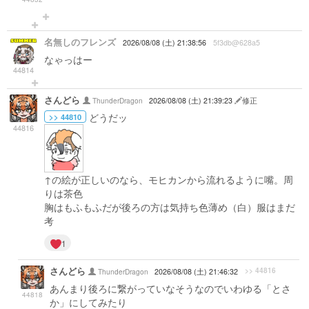
名無しのフレンズ
2026/08/08 (土) 21:38:56
5f3db@628a5
なゃっはー
44814
さんどら
ThunderDragon
2026/08/08 (土) 21:39:23
修正
どうだッ
>> 44810
44816
↑の絵が正しいのなら、モヒカンから流れるように嘴。周
りは茶色
胸はもふもふだが後ろの方は気持ち色薄め（白）服はまだ
考
1
さんどら
>> 44816
ThunderDragon
2026/08/08 (土) 21:46:32
あんまり後ろに繋がっていなそうなのでいわゆる「とさ
44818
か」にしてみたり