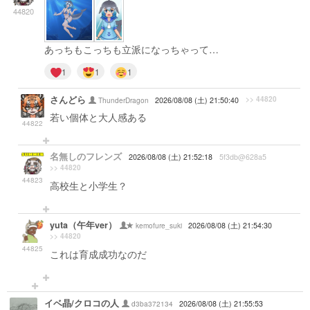
44820
あっちもこっちも立派になっちゃって…
1
1
1
さんどら
>> 44820
ThunderDragon
2026/08/08 (土) 21:50:40
若い個体と大人感ある
44822
名無しのフレンズ
2026/08/08 (土) 21:52:18
5f3db@628a5
>> 44820
44823
高校生と小学生？
yuta（午年ver）
kemofure_suki
2026/08/08 (土) 21:54:30
>> 44820
44825
これは育成成功なのだ
イベ晶/クロコの人
d3ba372134
2026/08/08 (土) 21:55:53