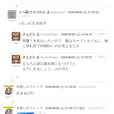
イベ晶/クロコの人
d3ba372134
2026/08/08 (土) 21:50:34
>> 44816
44821
ふむふむむぬぬす
さんどら
>> 44821
ThunderDragon
2026/08/08 (土) 21:54:12
雨覆？を生かしたいので、服はスーツスタイルに、袖
44824
に切れ目で内側白いのが見えるとか
さんどら
>> 44821
ThunderDragon
2026/08/08 (土) 21:54:50
もちろん頭の翼自体にもつけてと
44826
ｗでいきましょう。ｗの力だ
名無しのフレンズ
2026/08/08 (土) 21:43:43
5f3db@628a5
生きるのだ
44817
名無しのフレンズ
2026/08/08 (土) 21:48:14
修正
f53d6@65714