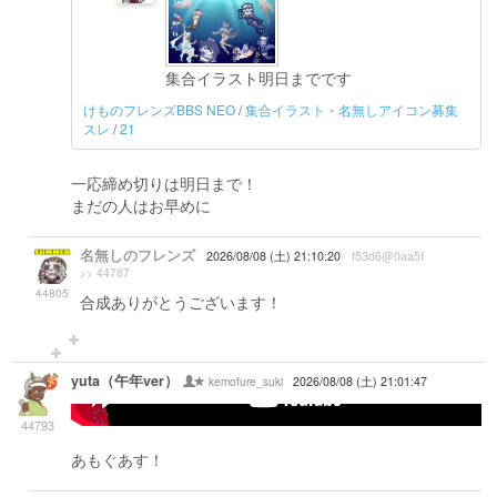
集合イラスト明日までです
けものフレンズBBS NEO
/
集合イラスト・名無しアイコン募集
スレ
/
21
一応締め切りは明日まで！
まだの人はお早めに
名無しのフレンズ
2026/08/08 (土) 21:10:20
f53d6@0aa5f
>> 44787
44805
合成ありがとうございます！
yuta（午年ver）
kemofure_suki
2026/08/08 (土) 21:01:47
-->
44793
あもぐあす！