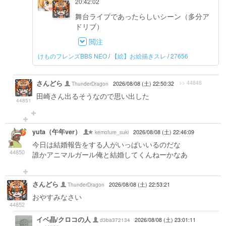
20:42:02
舞台ライブであったらしいシーン（多分ア
ドリブ）
閲注
けものフレンズBBS NEO
/
【絵】お絵描きスレ
/
27656
さんどら
>> 44848
ThunderDragon
2026/08/08 (土) 22:50:32
田崎さん出るそうなので思い出した
44851
yuta（午年ver）
kemofure_suki
2026/08/08 (土) 22:46:09
今日は結婚報告をする人がいっぱいいるのだな
44850
誰かアニマルガール俺と結婚してくんねーかなあ
さんどら
ThunderDragon
2026/08/08 (土) 22:53:21
おやすみなさい
44852
イベ晶/クロコの人
d3ba372134
2026/08/08 (土) 23:01:11