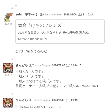
yuta（午年ver）
kemofure_suki
2026/08/08 (土) 21:10:12
44803
舞台「けものフレンズ」
おおきなみみとちいさなきせき Re:JAPARI STAGE!
Kemono-friends-butai
公式HPもきてるのだ
さんどら
ThunderDragon
2026/08/08 (土) 21:14:10
一般人A「人です」
44807
一般人B「人です」
一般人に化けてる狼「人です」
重度ケモナー・人狼ブチ犯すマン「狼ﾊｧﾊｧﾊｧﾊｧﾊｧﾊｧﾊｧ」
さんどら
ThunderDragon
2026/08/08 (土) 21:19:13
首から胸を濡らしたミサゴ。