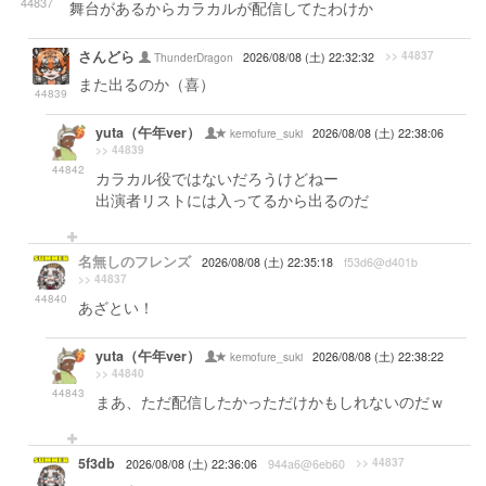
44837
舞台があるからカラカルが配信してたわけか
さんどら
>> 44837
ThunderDragon
2026/08/08 (土) 22:32:32
また出るのか（喜）
44839
yuta（午年ver）
kemofure_suki
2026/08/08 (土) 22:38:06
>> 44839
44842
カラカル役ではないだろうけどねー
出演者リストには入ってるから出るのだ
名無しのフレンズ
2026/08/08 (土) 22:35:18
f53d6@d401b
>> 44837
44840
あざとい！
yuta（午年ver）
kemofure_suki
2026/08/08 (土) 22:38:22
>> 44840
44843
まあ、ただ配信したかっただけかもしれないのだｗ
5f3db
>> 44837
2026/08/08 (土) 22:36:06
944a6@6eb60