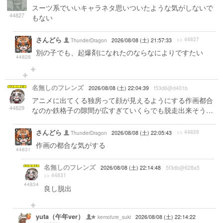
スーツ系でいいキャラネタ思いついたような気がしないで
44827
もない
さんどら
>> 44827
ThunderDragon
2026/08/08 (土) 21:57:33
別の子でも、起爆剤になれたのならなによりですたい
44828
名無しのフレンズ
2026/08/08 (土) 22:04:39
f53d6@d401b
アニメに出てくる独房って顔が見えるようにする作画都合
44829
なのか鉄格子の隙間が広すぎていくらでも脱走出来そう…
さんどら
>> 44829
ThunderDragon
2026/08/08 (土) 22:05:43
作画の都合な気がする
44831
名無しのフレンズ
2026/08/08 (土) 22:14:48
5f3db@628a5
>> 44831
44834
良し脱出
yuta（午年ver）
kemofure_suki
2026/08/08 (土) 22:14:22