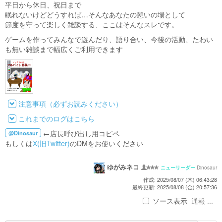
平日から休日、祝日まで
眠れないけどどうすれば…そんなあなたの憩いの場として
節度を守って楽しく雑談する、ここはそんなスレです。
ゲームを作ってみんなで遊んだり、語り合い、今後の活動、たわい
も無い雑談まで幅広くご利用できます
注意事項（必ずお読みください）
これまでのログはこちら
←店長呼び出し用コピペ
@Dinosaur
もしくは
X(旧Twitter)
のDMをお使いください
ゆがみネコ
Dinosaur
ニューリーダー
作成: 2025/08/07 (木) 06:43:28
最終更新: 2025/08/08 (金) 20:57:36
ソース表示
通報 ...