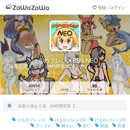
登録 / ログイン
けものフレンズBBS NEO
深夜の溜まり場 24時間営業【ファミレスジャパリ】
44856
95
views
コメント
フォロー
深夜の溜まり場 24時間営業【...
けものフレンズ
けものフレンズ2
けものフレンズ3
クソスレ
神スレ
笑い
雑談
音楽