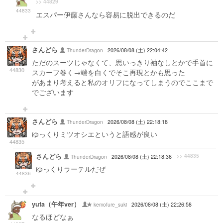
>> 44829
44833
エスパー伊藤さんなら容易に脱出できるのだ
さんどら
ThunderDragon
2026/08/08 (土) 22:04:42
ただのスーツじゃなくて、思いっきり袖なしとかで手首に
44830
スカーフ巻く→端を白くでそこ再現とかも思った
があまり考えると私のオリフになってしまうのでここまで
でございます
さんどら
ThunderDragon
2026/08/08 (土) 22:18:18
ゆっくりミツオシエというと語感が良い
44835
さんどら
>> 44835
ThunderDragon
2026/08/08 (土) 22:18:36
ゆっくりラーテルだぜ
44836
yuta（午年ver）
kemofure_suki
2026/08/08 (土) 22:26:58
なるほどなぁ