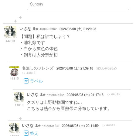
Suntory
いさな
4609936fb2
2026/08/08 (土) 21:29:28
【問題】私は誰でしょう？
44813
・哺乳類です
・白から灰色の体色
・飼育は大分県が初
名無しのフレンズ
2026/08/08 (土) 21:39:18
5f3db@628a5
>> 44813
44815
ラベル
いさな
>> 44815
4609936fb2
2026/08/08 (土) 21:47:13
クズリは上野動物園ですね…
44819
こちらは熱帯から亜熱帯に分布しています。
いさな
>> 44813
4609936fb2
2026/08/08 (土) 22:11:59
答え
44832