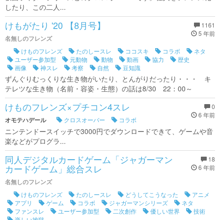
したり、この二人...
けもがたり '20 【8月号】
1161
5 年前
名無しのフレンズ
けものフレンズ
たのしースレ
ココスキ
コラボ
ネタ
ユーザー参加型
元動物
動物
動画
協力
歴史
画像
神スレ
考察
自然
豆知識
ずんぐりむっくりな生き物がいたり、とんがりだったり・・・ キ
テレツな生き物（名前・容姿・生態）の話は8/30 22：00～
けものフレンズ×プチコン4スレ
0
6 年前
オモテハデール
クロスオーバー
コラボ
ニンテンドースイッチで3000円でダウンロードできて、ゲームや音
楽などがプログラ...
同人デジタルカードゲーム「ジャガーマン
18
カードゲーム」総合スレ
6 年前
名無しのフレンズ
けものフレンズ
たのしースレ
どうしてこうなった
アニメ
アプリ
ゲーム
コラボ
ジャガーマンシリーズ
ネタ
ファンスレ
ユーザー参加型
二次創作
優しい世界
技術
楽しい地獄