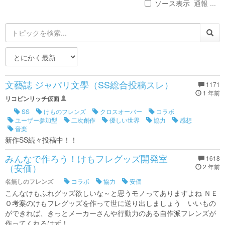
ソース表示
通報 ...
文藝誌 ジャパリ文學（SS総合投稿スレ）
1171
1 年前
リコピンリッチ仮面
SS
けものフレンズ
クロスオーバー
コラボ
ユーザー参加型
二次創作
優しい世界
協力
感想
音楽
新作SS続々投稿中！！
みんなで作ろう！けもフレグッズ開発室
1618
（安価）
2 年前
名無しのフレンズ
コラボ
協力
安価
こんなけもふれグッズ欲しいな～と思うモノってありますよね ＮＥ
Ｏ考案のけもフレグッズを作って世に送り出しましょう いいもの
ができれば、きっとメーカーさんや行動力のある自作派フレンズが
作ってくれるはず！