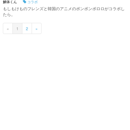
解体くん
コラボ
もしもけものフレンズと韓国のアニメのポンポンポロロがコラボし
たら。
«
1
2
»