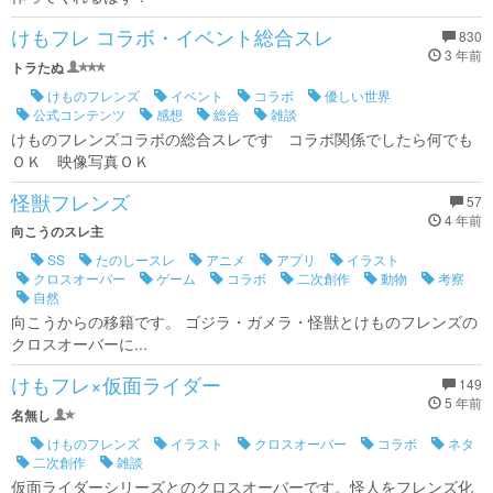
けもフレ コラボ・イベント総合スレ
830
3 年前
トラたぬ
けものフレンズ
イベント
コラボ
優しい世界
公式コンテンツ
感想
総合
雑談
けものフレンズコラボの総合スレです コラボ関係でしたら何でも
ＯＫ 映像写真ＯＫ
怪獣フレンズ
57
4 年前
向こうのスレ主
SS
たのしースレ
アニメ
アプリ
イラスト
クロスオーバー
ゲーム
コラボ
二次創作
動物
考察
自然
向こうからの移籍です。 ゴジラ・ガメラ・怪獣とけものフレンズの
クロスオーバーに...
けもフレ×仮面ライダー
149
5 年前
名無し
けものフレンズ
イラスト
クロスオーバー
コラボ
ネタ
二次創作
雑談
仮面ライダーシリーズとのクロスオーバーです。怪人をフレンズ化