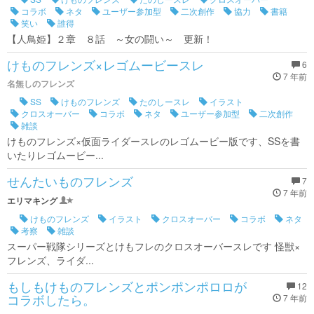
コラボ
ネタ
ユーザー参加型
二次創作
協力
書籍
笑い
誰得
【人鳥姫】２章 ８話 ～女の闘い～ 更新！
けものフレンズ×レゴムービースレ
6
7 年前
名無しのフレンズ
SS
けものフレンズ
たのしースレ
イラスト
クロスオーバー
コラボ
ネタ
ユーザー参加型
二次創作
雑談
けものフレンズ×仮面ライダースレのレゴムービー版です、SSを書
いたりレゴムービー...
せんたいものフレンズ
7
7 年前
エリマキング
けものフレンズ
イラスト
クロスオーバー
コラボ
ネタ
考察
雑談
スーパー戦隊シリーズとけもフレのクロスオーバースレです 怪獣×
フレンズ、ライダ...
もしもけものフレンズとポンポンポロロが
12
コラボしたら。
7 年前