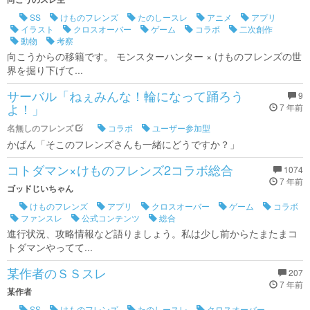
SS
けものフレンズ
たのしースレ
アニメ
アプリ
イラスト
クロスオーバー
ゲーム
コラボ
二次創作
動物
考察
向こうからの移籍です。 モンスターハンター × けものフレンズの世
界を掘り下げて...
サーバル「ねぇみんな！輪になって踊ろう
9
よ！」
7 年前
名無しのフレンズ
コラボ
ユーザー参加型
かばん「そこのフレンズさんも一緒にどうですか？」
コトダマン×けものフレンズ2コラボ総合
1074
7 年前
ゴッドじいちゃん
けものフレンズ
アプリ
クロスオーバー
ゲーム
コラボ
ファンスレ
公式コンテンツ
総合
進行状況、攻略情報など語りましょう。私は少し前からたまたまコ
トダマンやってて...
某作者のＳＳスレ
207
7 年前
某作者
SS
けものフレンズ
たのしースレ
クロスオーバー