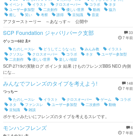
イベント
イラスト
クロスオーバー
コラボ
ネタ
ユーザー参加型
二次創作
優しい世界
動画
協力
癒し
笑い
考察
誰得
豆知識
音楽
アフターストーリー ～あなっす～ 公開中
SCP Foundation ジャパリパーク支部
33
7 年前
ゲッコー682
たのしースレ
どうしてこうなった
みんみ教
イラスト
クソスレ
クロスオーバー
コラボ
ネタ
ユーザー参加型
二次創作
優しい世界
楽しい地獄
SCP-2719の実験ログ ポインタ 結果 けものフレンズBBS NEO 内側
にな...
みんなでフレンズのタイプを考えよう!
148
7 年前
つっちー
たのしースレ
イラスト
クロスオーバー
ゲーム
コラボ
ネタ
ファンスレ
ユーザー参加型
二次創作
動物
豆知識
雑談
ポケモンみたいにフレンズのタイプを考えるスレです。
モンハンフレンズ
6
7 年前
向こうのスレ主