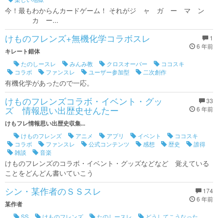
今！最もわからんカードゲーム！ それがジ ャ ガ ー マ ン
カ ー...
けものフレンズ+無機化学コラボスレ
1
6 年前
キレート錯体
たのしースレ
みんみ教
クロスオーバー
ココスキ
コラボ
ファンスレ
ユーザー参加型
二次創作
有機化学があったので一応。
けものフレンズコラボ・イベント・グッ
33
ズ 情報思い出歴史せんたー
6 年前
けもフレ情報思い出歴史収集...
けものフレンズ
アニメ
アプリ
イベント
ココスキ
コラボ
ファンスレ
公式コンテンツ
感想
歴史
誰得
雑談
音楽
けものフレンズのコラボ・イベント・グッズなどなど 覚えている
ことをどんどん書いていこう
シン・某作者のＳＳスレ
174
6 年前
某作者
SS
けものフレンズ
たのしースレ
どうしてこうなった