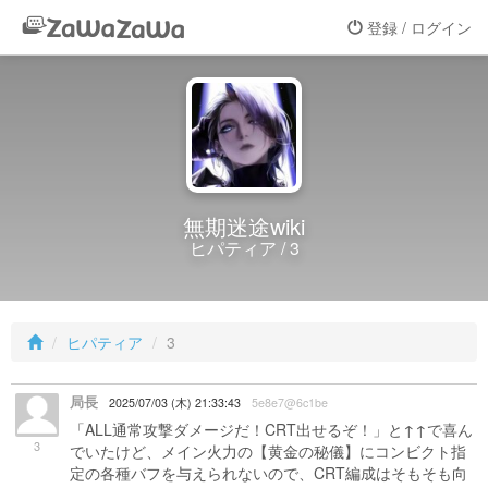
登録 / ログイン
無期迷途wiki
ヒパティア / 3
ヒパティア
3
局長
2025/07/03 (木) 21:33:43
5e8e7@6c1be
「ALL通常攻撃ダメージだ！CRT出せるぞ！」と↑↑で喜ん
3
でいたけど、メイン火力の【黄金の秘儀】にコンビクト指
定の各種バフを与えられないので、CRT編成はそもそも向