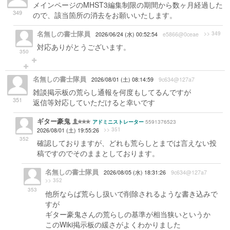
メインページのMHST3編集制限の期間から数ヶ月経過した
349
ので、該当箇所の消去をお願いいたします。
名無しの書士隊員
>> 349
2026/06/24 (水) 00:52:54
e5866@0ceae
対応ありがとうございます。
350
名無しの書士隊員
2026/08/01 (土) 08:14:59
9c634@127a7
雑談掲示板の荒らし通報を何度もしてるんですが
351
返信等対応していただけると幸いです
ギター豪鬼
5591376523
アドミニストレーター
>> 351
2026/08/01 (土) 19:55:26
352
確認しておりますが、どれも荒らしとまでは言えない投
稿ですのでそのままとしております。
名無しの書士隊員
2026/08/05 (水) 18:31:26
9c634@127a7
>> 352
353
他所ならば荒らし扱いで削除されるような書き込みで
すが
ギター豪鬼さんの荒らしの基準が相当狭いというか
このWiki掲示板の緩さがよくわかりました