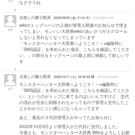
319
なさそうね
名無しの書士隊員
2025/09/05 (金) 21:41:51
80a25@d1cf9
wikiのトップぺージの上側が管理人関連のお知らせで埋ま
320
ってしまい、モンハン大辞典wikiのあいさつがスクロール
しないと見れなくなってしまっています
「モンスターハンター大辞典へようこそ！～※編集時に
「SMS認証」を求められた場合、こちらを確認してくださ
い。」の部分をトップページの最上部に移動して欲しいで
す
名無しの書士隊員
2025/10/11 (土) 18:34:53
89036@ac8d6
モンスターハンター大辞典へようこそ！～※編集時に
321
「SMS認証」を求められた場合、こちらを確認してくださ
い。というのがトップに来てるのはいいんですけど、交代
の流れが完全に削除されちゃってるので管理人交代したこ
とがわかりにくい感じになっちゃってます
あと、過去の３代目管理人がやってたお知らせに
2022年10月5日より管理人が三代目に交代しました。
今後とも、モンスターハンター大辞典 Wikiをよろしくお願