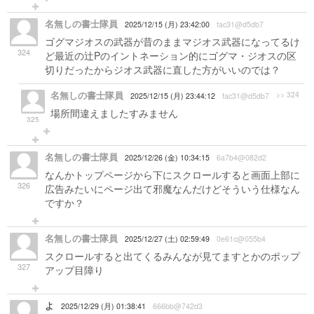
名無しの書士隊員
2025/12/15 (月) 23:42:00
fac31@d5db7
ゴグマジオスの武器が昔のままマジオス武器になってるけ
324
ど最近の辻Pのイントネーション的にゴグマ・ジオスの区
切りだったからジオス武器に直した方がいいのでは？
名無しの書士隊員
>> 324
2025/12/15 (月) 23:44:12
fac31@d5db7
場所間違えましたすみません
325
名無しの書士隊員
2025/12/26 (金) 10:34:15
6a7b4@082d2
なんかトップページから下にスクロールすると画面上部に
326
広告みたいにページ出て邪魔なんだけどそういう仕様なん
ですか？
名無しの書士隊員
2025/12/27 (土) 02:59:49
0e61c@055b4
スクロールすると出てくるみんなが見てますとかのポップ
327
アップ目障り
よ
2025/12/29 (月) 01:38:41
666bb@742d3