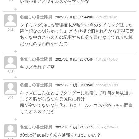
い方が良いとワイルズから学んでな
名無しの書士隊員
2025/08/10 (日) 15:44:00
22d8e@f1352
タイミング的にも管理権限が曖昧の今のタイミング狙った
312
確信犯なの明らかっしょ どうせ後で消されるから無視安定
あんな中身スカスカの記事すら自分で書けなくて丸々転載
だったのは面白かったで
名無しの書士隊員
2025/08/10 (日) 20:09:49
1d152@1c480
キッズ暴れてて草
313
名無しの書士隊員
2025/08/11 (月) 01:09:40
d5de4@b6889
キッズはこんなとこでクソゲーに粘着して時間を無駄遣い
314
してる暇があるなら鬼滅観に行け
席が空いてないなら代わりにドールハウスがめっちゃ面白
くてオススメだぞ
名無しの書士隊員
2025/08/11 (月) 21:55:13
c35aa@32e5d
d0bbb@aea4cくんを通報すればいいの？