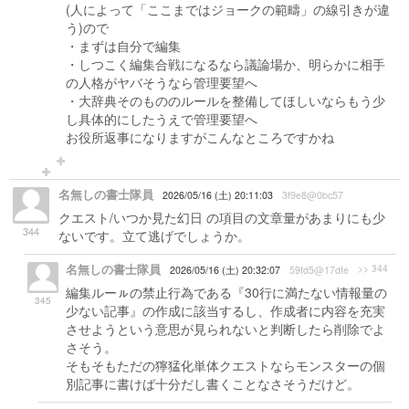
(人によって「ここまではジョークの範疇」の線引きが違
う)ので
・まずは自分で編集
・しつこく編集合戦になるなら議論場か、明らかに相手
の人格がヤバそうなら管理要望へ
・大辞典そのもののルールを整備してほしいならもう少
し具体的にしたうえで管理要望へ
お役所返事になりますがこんなところですかね
名無しの書士隊員
2026/05/16 (土) 20:11:03
3f9e8@0bc57
クエスト/いつか見た幻日 の項目の文章量があまりにも少
344
ないです。立て逃げでしょうか。
名無しの書士隊員
>> 344
2026/05/16 (土) 20:32:07
59fd5@17dfe
編集ルーㇽの禁止行為である『30行に満たない情報量の
345
少ない記事』の作成に該当するし、作成者に内容を充実
させようという意思が見られないと判断したら削除でよ
さそう。
そもそもただの獰猛化単体クエストならモンスターの個
別記事に書けば十分だし書くことなさそうだけど。