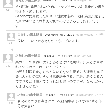
名無しの書士隊員
2026/03/15 (日) 10:24:39
e5866@63228
MHST3が発売されたため、トップページの注意喚起の書き
340
換えをお願いします。
Sandboxに用意したMHST3注意喚起を、追加展開が完了し
たMHWildsと入れ替えで反映のほどよろしくお願いしま
す。
名無しの書士隊員
>> 340
2026/03/16 (月) 01:29:35
e5866@0ceae
反映していただきありがとうございます。
341
名無しの書士隊員
2026/03/21 (土) 14:33:25
88541@f1d73
冥カイコの余談に伏字があるとはいえ明確に狂人とか書か
342
れているけどこれいいんですか？
内容も到底必要なものとはいえないし普通に大辞典を見て
楽しみたいのにいきなり罵倒語を見ると気分が悪くなるの
でできるだけ控えてくれればと思うのですが、なんとかな
りませんかね？
名無しの書士隊員
>> 342
2026/03/21 (土) 14:43:27
89548@f1352
表現のキツさ穏当さについては編集者それぞれに寄る部
343
分が大きい