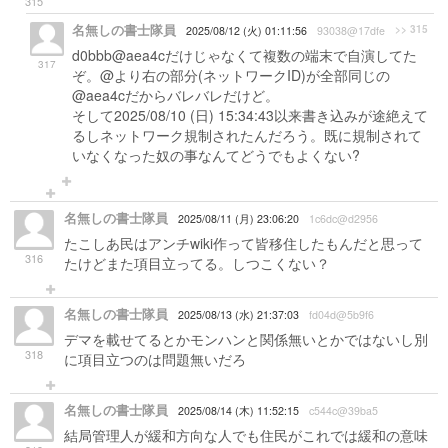
315
名無しの書士隊員
>> 315
2025/08/12 (火) 01:11:56
93038@17dfe
d0bbb@aea4cだけじゃなくて複数の端末で自演してた
317
ぞ。@より右の部分(ネットワークID)が全部同じの
@aea4c
だからバレバレだけど。
そして2025/08/10 (日) 15:34:43以来書き込みが途絶えて
るしネットワーク規制されたんだろう。既に規制されて
いなくなった奴の事なんてどうでもよくない?
名無しの書士隊員
2025/08/11 (月) 23:06:20
1c6dc@d2956
たこしあ民はアンチwiki作って皆移住したもんだと思って
316
たけどまた項目立ってる。しつこくない？
名無しの書士隊員
2025/08/13 (水) 21:37:03
fd04d@5b9f6
デマを載せてるとかモンハンと関係無いとかではないし別
318
に項目立つのは問題無いだろ
名無しの書士隊員
2025/08/14 (木) 11:52:15
c544c@39ba5
結局管理人が緩和方向な人でも住民がこれでは緩和の意味