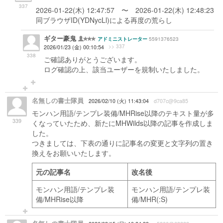
337
2026-01-22(木) 12:47:57 〜 2026-01-22(木) 12:48:23
同ブラウザID(YDNycLl)による再度の荒らし
ギター豪鬼
5591376523
アドミニストレーター
>> 337
2026/01/23 (金) 00:10:54
338
ご確認ありがとうございます。
ログ確認の上、該当ユーザーを規制いたしました。
名無しの書士隊員
2026/02/10 (火) 11:43:04
d707c@9ca85
モンハン用語/テンプレ装備/MHRise以降のテキスト量が多
339
くなっていたため、新たにMHWilds以降の記事を作成しま
した。
つきましては、下表の通りに記事名の変更と文字列の置き
換えをお願いいたします。
元の記事名
改名後
モンハン用語/テンプレ装
モンハン用語/テンプレ装
備/MHRise以降
備/MHR(:S)