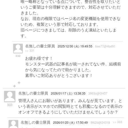
唯一略称となっている点について、整合性を取りたいと
いうご要望は十分理解できますので、対応させていただ
きました。
なお、現在の権限ではページ名の変更機能を使用できな
いため、複製という形で対応しております。
旧ページにつきましては、削除のうえ凍結といたしま
す。
名無しの書士隊員
2025/12/30 (火) 19:49:55
6ae77@4bd91
>> 331
332
お疲れ様です！
モンスター武器の記事名が統一されてない件、結構前
から気になってたので助かりました。
素早いご対応ありがとうございます！
名無しの書士隊員
2026/01/17 (土) 13:38:35
3993c@0f457
管理人さんにお願いがあります。みんなが見ています、と
333
いう表示がスマホでの閲覧時とても邪魔になるので表示の
オンオフできるようにしていただけませんでしょうか？
名無しの書士隊員
>> 333
2026/01/20 (火) 17:50:49
9f62d@24318