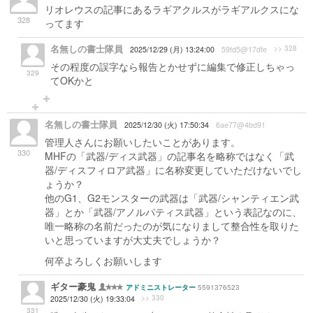
リオレウスの記事にあるラギアクルスがラギアルクスにな
328
ってます
名無しの書士隊員
>> 328
2025/12/29 (月) 13:24:00
59fd5@17dfe
その程度の誤字なら報告とかせずに編集で修正しちゃっ
329
てOKかと
名無しの書士隊員
2025/12/30 (火) 17:50:34
6ae77@4bd91
管理人さんにお願いしたいことがあります。
330
MHFの「武器/ディス武器」の記事名を略称ではなく「武
器/ディスフィロア武器」に名称変更していただけないでし
ょうか？
他のG1、G2モンスターの武器は「武器/シャンティエン武
器」とか「武器/アノルパティス武器」という表記なのに、
唯一略称の名前だったのが気になりまして整合性を取りた
いと思っていますが大丈夫でしょうか？
何卒よろしくお願いします
ギター豪鬼
5591376523
アドミニストレーター
>> 330
2025/12/30 (火) 19:33:04
331