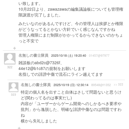
い致します。
10月22日より、zawazawaの編集議論板についても管理権
限譲渡が完了しました。
みたいなのがあるんですけど、今の管理人は挨拶とか権限
がどうなってるとかない方針でいく感じなんですかね
管理人権限にまだ制限がかかってるからできないのかちょ
っと不安で
名無しの書士隊員
2025/10/18 (土) 19:20:40
01457@97977
雑談板のabd2c@7326f、
322
44e12@b1c87の規制をお願いします
名指しでの誹謗中傷で流石にライン越えてます
名無しの書士隊員
>> 322
2025/10/19 (日) 12:30:14
89548@f1352
特定の個人名を出すこと自体はさして問題ないと思うけ
323
ど(関わってるのは事実だし)
内容が「ユーザーからゲーム開発へのしかるべき要求や
批判」から逸脱した、明確な誹謗中傷なのは問題ですわ
ね
横から失礼しました