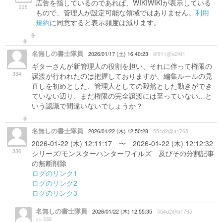
広告を指しているのであれば、WIKIWIKIが表示している
335
もので、管理人が設定可能な領域ではありません。
利用
規約
に同意すると表示頻度は減ります。
名無しの書士隊員
2026/01/17 (土) 16:40:23
6f911@a24f1
ギターさんが新管理人の役割を担い、それに伴って権限の
334
譲渡が行われたのは把握しておりますが、編集ルールの見
直しを初めとした、管理人としての毅然とした動きができ
ていない辺り、まだ権限の完全譲渡には至っていない…と
いう認識で間違いないでしょうか？
名無しの書士隊員
2026/01/22 (木) 12:50:28
554d2@a1765
2026-01-22 (木) 12:11:17 〜 2026-01-22 (木) 12:12:32
336
シリーズ/モンスターハンターワイルズ 及びその分割記事
の無断削除
ログのリンク1
ログのリンク2
ログのリンク3
名無しの書士隊員
2026/01/22 (木) 12:55:35
554d2@a1765
>> 336