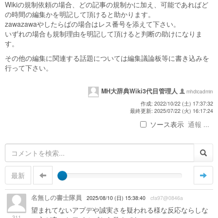
Wikiの規制依頼の場合、どの記事の規制かに加え、可能であればど
の時間の編集かを明記して頂けると助かります。
zawazawaやしたらばの場合はレス番号を添えて下さい。
いずれの場合も規制理由を明記して頂けると判断の助けになりま
す。
その他の編集に関連する話題については編集議論板等に書き込みを
行って下さい。
MH大辞典Wiki3代目管理人
mhdicadmin
作成: 2022/10/22 (土) 17:37:32
最終更新: 2025/07/22 (火) 16:17:24
ソース表示
通報 ...
最新
名無しの書士隊員
2025/08/10 (日) 15:38:40
cfa97@0846a
望まれてないアプデや誠実さを疑われる様な反応ならしな
311