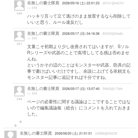
名無しの書士隊員
2026/05/16 (土) 22:01:23
d47e1@4d7b1
>> 345
346
ハッキリ言って立て逃げのまま放置するなら削除して
いいと思う。ルール違反だし
名無しの書士隊員
2026/05/17 (日) 04:16:36
83345@fda8c
>> 345
347
文量こそ初期より少し改善されてはいますが、Sソル
Rシリーズや武器のことで嵩増ししてる感は否めませ
んね。
というかその辺のことはモンスターや武器、防具の記
事で書けばいいだけですし、余談に上げてる依頼文も
モンスター記事に追記すれば十分ですね。
名無しの書士隊員
2026/05/17 (日) 13:07:40
59fd5@17dfe
>> 345
348
ページの必要性に関する議論はここですることではな
いので編集議論板（総合）にコメントを入れておきま
した。
名無しの書士隊員
2026/06/20 (土) 21:01:01
e5866@63228