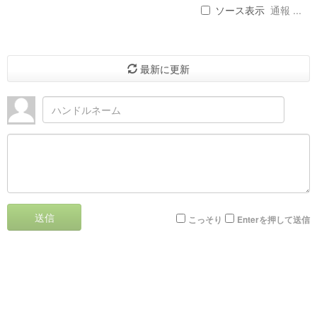
ソース表示
通報 ...
最新に更新
送信
こっそり
Enterを押して送信