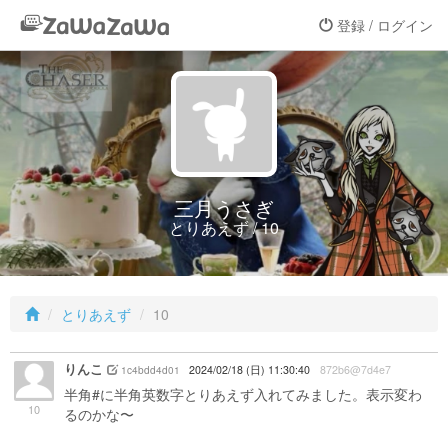
登録 / ログイン
三月うさぎ
とりあえず / 10
とりあえず
10
りんこ
1c4bdd4d01
2024/02/18 (日) 11:30:40
872b6@7d4e7
半角#に半角英数字とりあえず入れてみました。表示変わ
10
るのかな〜