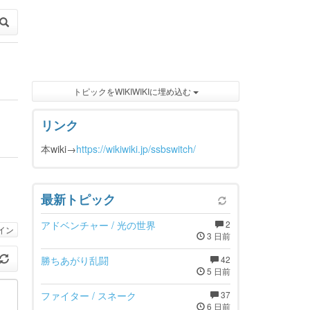
トピックをWIKIWIKIに埋め込む
リンク
本wiki→
https://wikiwiki.jp/ssbswitch/
最新トピック
アドベンチャー / 光の世界
2
イン
3 日前
勝ちあがり乱闘
42
5 日前
ファイター / スネーク
37
6 日前