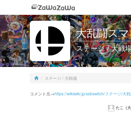
大乱闘スマッ
ステージ / 大戦
ステージ / 大戦場
コメント元→
https://wikiwiki.jp/ssbswitch/ステージ/大
たこ（大