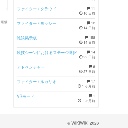
ファイター / クラウド
11
10 日前
て送信
ファイター / ヨッシー
12
14 日前
雑談掲示板
158
14 日前
競技シーンにおけるステージ選択
14
22 日前
アドベンチャー
8
27 日前
ファイター / ルカリオ
17
1 ヶ月前
VRモード
1
1 ヶ月前
© WIKIWIKI 2026