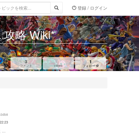
登録 / ログイン
略 Wiki*
3
1
views
コメント
フォロー
c3db8
22:23
...