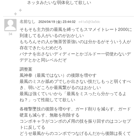
ネッタみたいな弱体化して欲しい
名前なし
2024/04/19 (金) 23:44:02
e41a5@3a5dc
そもそも主力技の最風を縛ってもスマメイトレート2000に
34
到達してる人がいるのがおかしい
もちろんその人が無茶苦茶強いのは分かるがそういう人が
存在できたらだめだろ
バナナを出さないディディーとかゴルドー一切使わないデ
デデとかと同レベルだぞ
調整案
風神拳（最風ではない）の後隙を増やす
最風のミスか舐めプでしか出さない技だしもっと弱くすべ
き、弱いどころか最風繋がるのはおかしい
最風は強くていいから「最風をミスったら分かってるよ
ね？」って性能してて欲しい
各種撃墜技の後隙を増やす、ガード削りを減らす、ガード
硬直も減らす、無敵を削除する
コンボキャラがコンボの〆用の技を振り回すのはコンセプ
トに反してる
どうせ最風からのコンボでつなげるんだから後隙は長くて