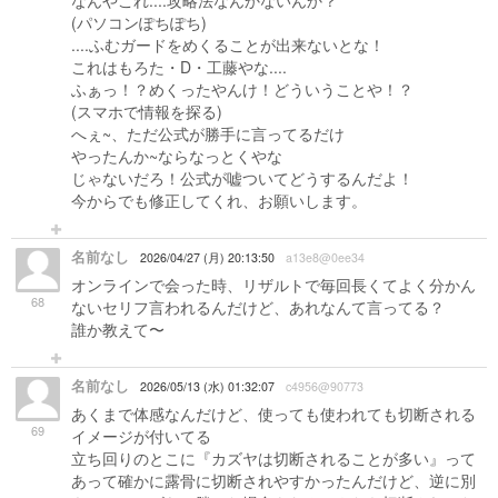
なんやこれ....攻略法なんかないんか？
(パソコンぽちぽち)
....ふむガードをめくることが出来ないとな！
これはもろた・D・工藤やな....
ふぁっ！？めくったやんけ！どういうことや！？
(スマホで情報を探る)
へぇ~、ただ公式が勝手に言ってるだけ
やったんか~ならなっとくやな
じゃないだろ！公式が嘘ついてどうするんだよ！
今からでも修正してくれ、お願いします。
名前なし
2026/04/27 (月) 20:13:50
a13e8@0ee34
オンラインで会った時、リザルトで毎回長くてよく分かん
68
ないセリフ言われるんだけど、あれなんて言ってる？
誰か教えて〜
名前なし
2026/05/13 (水) 01:32:07
c4956@90773
あくまで体感なんだけど、使っても使われても切断される
69
イメージが付いてる
立ち回りのとこに『カズヤは切断されることが多い』って
あって確かに露骨に切断されやすかったんだけど、逆に別