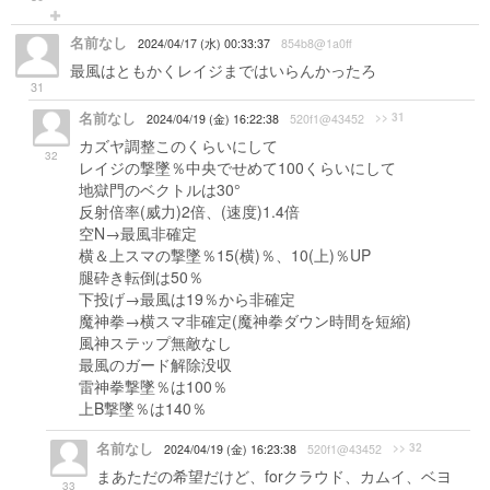
名前なし
2024/04/17 (水) 00:33:37
854b8@1a0ff
最風はともかくレイジまではいらんかったろ
31
名前なし
>> 31
2024/04/19 (金) 16:22:38
520f1@43452
カズヤ調整このくらいにして
32
レイジの撃墜％中央でせめて100くらいにして
地獄門のベクトルは30°
反射倍率(威力)2倍、(速度)1.4倍
空N→最風非確定
横＆上スマの撃墜％15(横)％、10(上)％UP
腿砕き転倒は50％
下投げ→最風は19％から非確定
魔神拳→横スマ非確定(魔神拳ダウン時間を短縮)
風神ステップ無敵なし
最風のガード解除没収
雷神拳撃墜％は100％
上B撃墜％は140％
名前なし
>> 32
2024/04/19 (金) 16:23:38
520f1@43452
まあただの希望だけど、forクラウド、カムイ、ベヨ
33