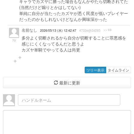
キャラでカズヤに勝った場合もなんかやたら切断されてた
(当然だけど煽りとかはしてない)
単純に自分が当たったカズヤが悉く民度が低いプレイヤー
だったのかもしれないけどなんか興味深かった
名前なし
>> 69
2026/05/13 (水) 12:42:47
4733e@2d285
多分よく切断されるから自分が切断することに罪悪感を
70
感じにくくなってるんだと思うよ
カズヤ単騎でやってる人は尚更
ツリー表示
タイムライン
最新に更新