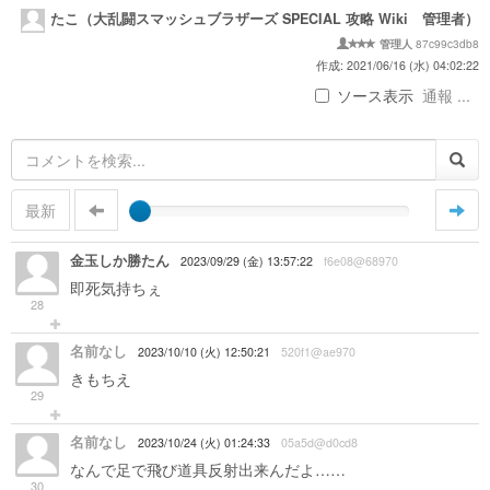
たこ（大乱闘スマッシュブラザーズ SPECIAL 攻略 Wiki 管理者）
87c99c3db8
管理人
作成: 2021/06/16 (水) 04:02:22
ソース表示
通報 ...
最新
金玉しか勝たん
2023/09/29 (金) 13:57:22
f6e08@68970
即死気持ちぇ
28
名前なし
2023/10/10 (火) 12:50:21
520f1@ae970
きもちえ
29
名前なし
2023/10/24 (火) 01:24:33
05a5d@d0cd8
なんで足で飛び道具反射出来んだよ……
30