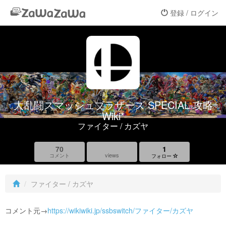
登録 / ログイン
大乱闘スマッシュブラザーズ SPECIAL 攻略
Wiki*
ファイター / カズヤ
70
1
views
コメント
フォロー
ファイター / カズヤ
コメント元→
https://wikiwiki.jp/ssbswitch/ファイター/カズヤ