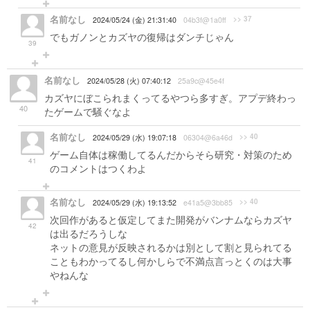
名前なし
>> 37
2024/05/24 (金) 21:31:40
04b3f@1a0ff
でもガノンとカズヤの復帰はダンチじゃん
39
名前なし
2024/05/28 (火) 07:40:12
25a9c@45e4f
カズヤにぼこられまくってるやつら多すぎ。アプデ終わっ
40
たゲームで騒ぐなよ
名前なし
>> 40
2024/05/29 (水) 19:07:18
06304@6a46d
ゲーム自体は稼働してるんだからそら研究・対策のため
41
のコメントはつくわよ
名前なし
>> 40
2024/05/29 (水) 19:13:52
e41a5@3bb85
次回作があると仮定してまた開発がバンナムならカズヤ
42
は出るだろうしな
ネットの意見が反映されるかは別として割と見られてる
こともわかってるし何かしらで不満点言っとくのは大事
やねんな