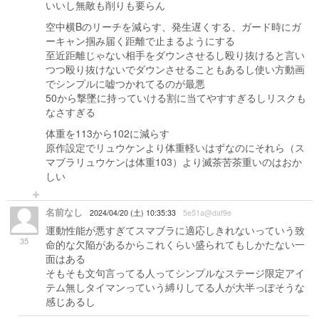
いいし無敵も削りも要らん
空中横Bのリーチを減らす、発生遅くする、ガード時にガ
ーキャン掴み届く距離で止まるようにする
至近距離じゃない相手をダウンさせるし殴り抜けると言い
つつ殴り抜けないでダウンさせることもあるし使い方動画
でシンプルに嘘つかれてるのが最悪
50から撃墜に持っていける割に当てやすすぎるしリスクも
なさすぎる
体重を113から102に減らす
原作設定でリュウケンより体重軽いはずなのにそれら（ス
マブラリュウケンは体重103）より滅茶苦茶重いのはおか
しい
名前なし
2024/04/20 (土) 10:35:33
5e51a@daf9e
運動性能が悪すぎてスマブラに適応しきれないっていう致
35
命的な欠陥があるからこれくらい盛られてもしかたない一
面はある
そもそも文句言ってる人ってシンプルなステージ限定アイ
テム無しタイマンっていう縛りしてる人が大半っぽそうな
感じあるし