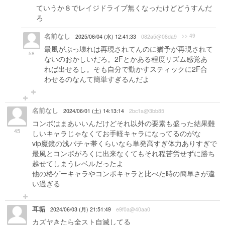
ていうか８でレイジドライブ無くなったけどどうすんだ
ろ
名前なし
>> 49
2025/06/04 (水) 12:41:33
082a5@08da9
最風がぶっ壊れは再現されてんのに猶予が再現されて
58
ないのおかしいだろ。2Fとかある程度リズム感覚あ
れば出せるし。そも自分で動かすスティックに2F合
わせるのなんて簡単すぎるんだよ
名前なし
2024/06/01 (土) 14:13:14
2bc1a@3bb85
コンボはまあいいんだけどそれ以外の要素も盛った結果難
45
しいキャラじゃなくてお手軽キャラになってるのがな
vip魔鏡の浅パチャ帯くらいなら単発高すぎ体力ありすぎで
最風とコンボがろくに出来なくてもそれ程苦労せずに勝ち
越せてしまうレベルだったよ
他の格ゲーキャラやコンボキャラと比べた時の簡単さが違
い過ぎる
耳垢
2024/06/03 (月) 21:51:49
e9f0a@40aa0
カズヤきたら全スト自滅してる