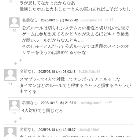
59
ラが息してなかったからなあ
優勝したホムヒカもしゅーとんの実力あればこそだったし
名前なし
>> 59
2025/06/15 (日) 04:27:42
c8c4d@b20b3
公式ルールは切り札システムとの相性と切り札の性能で
60
ゲームに参加出来てるかどうかが決まるほどキャラ格差
が酷いルールだからなんとも…
そのしゅーとんだって公式ルールでは普段のメインのオ
リマーを使うのは諦めてるからな
名前なし
2025/06/18 (水) 08:03:18
3e236@3bc54
スマブラって4人で対戦してナンボってとこあるしな
61
タイマンはどのルールでも得するキャラと損するキャラが
出てくる
名前なし
>> 61
2025/10/15 (水) 21:37:01
ac90f@ebde5
4人対戦でも同じだろ
65
名前なし
2025/06/18 (水) 12:45:37
c8c4d@939c9