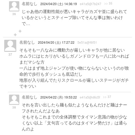
名前なし
>> 35
2024/04/20 (土) 14:36:19
e41a5@7b247
じゃあ他の運動性能が悪いキャラがカズヤ並に盛られて
36
いるかというとスティーブ除いてそんな事は無いわけ
で…
名前なし
2024/04/20 (土) 17:27:22
5e51a@f6f51
そもそも一八なみに機動力が厳しいキャラが他に居ない
37
ホムラにはヒカリがいるしガノンドロフも一八に比べれば
まだマシな方
一八はまず地上ジャンプが使い物にならないというのが致
命的で歩行もダッシュも底辺だし
地形が入り組んでたりスクロールが厳しいステージがガチ
でキツい
名前なし
>> 37
2024/04/22 (月) 19:53:22
e41a5@d6c5f
それを言い出したら麺も似たようなもんだけど麺はナー
38
フされたんだよなあ
そもそもこれまでの全体調整でタイマン意識の物が少な
くない以上「文句言ってるのはタイマン勢だけ」は通ら
んのよ