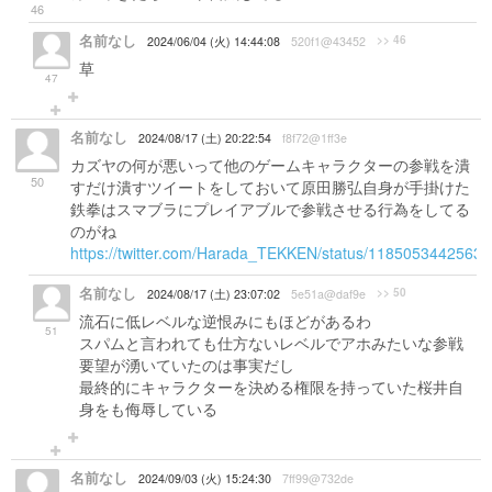
46
名前なし
>> 46
2024/06/04 (火) 14:44:08
520f1@43452
草
47
名前なし
2024/08/17 (土) 20:22:54
f8f72@1ff3e
カズヤの何が悪いって他のゲームキャラクターの参戦を潰
50
すだけ潰すツイートをしておいて原田勝弘自身が手掛けた
鉄拳はスマブラにプレイアブルで参戦させる行為をしてる
のがね
https://twitter.com/Harada_TEKKEN/status/1185053442563
名前なし
>> 50
2024/08/17 (土) 23:07:02
5e51a@daf9e
流石に低レベルな逆恨みにもほどがあるわ
51
スパムと言われても仕方ないレベルでアホみたいな参戦
要望が湧いていたのは事実だし
最終的にキャラクターを決める権限を持っていた桜井自
身をも侮辱している
名前なし
2024/09/03 (火) 15:24:30
7ff99@732de