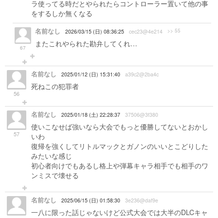
ラ使ってる時だとやられたらコントローラー置いて他の事
をするしか無くなる
名前なし
>> 55
2026/03/15 (日) 08:36:25
cec23@4e214
またこれやられた勘弁してくれ…
67
名前なし
2025/01/12 (日) 15:31:40
a39c2@2ba4c
死ねこの犯罪者
56
名前なし
2025/01/18 (土) 22:28:37
37506@3f380
使いこなせば強いなら大会でもっと優勝してないとおかし
57
いわ
復帰を強くしてリトルマックとガノンのいいとこどりした
みたいな感じ
初心者向けでもあるし格上や弾幕キャラ相手でも相手のワ
ンミスで壊せる
名前なし
2025/06/15 (日) 01:58:30
3e236@daf9e
一八に限った話じゃないけど公式大会では大半のDLCキャ