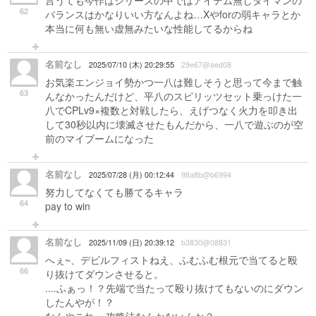
言うても今作はシリーズの中ではアイテム無しタイマンの
62
バランスはかなりいい方なんよね…Xやforの弱キャラとか
本当に何も無い虚無みたいな性能してるからね
名前なし
2025/07/10 (木) 20:29:55
29e67@aed08
お気楽エンジョイ勢かつ一八は難しそうと思って今まで触
63
んなかったんだけど、平八のスピリッツセット乗っけた一
八でCPLv9×複数と対戦したら、えげつなく火力を叩き出
して30秒以内に壊滅させたもんだから、一八で遊ぶのが空
前のマイブームになった
名前なし
2025/07/28 (月) 00:12:44
98a8b@b6994
努力してなくても勝てるキャラ
64
pay to win
名前なし
2025/11/09 (日) 20:39:12
b3830@08831
へぇ~、デビルフィストねえ、ふむふむ根元で当てると殴
66
り抜けてダウンさせると。
....ふぁっ！？先端で当たって殴り抜けてもないのにダウン
したんやが！？