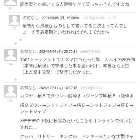
調整案とか書いてる人滑稽すぎて笑っちゃうんですよね
52
名前なし
>> 52
2024/09/08 (日) 16:00:04
1747b@4b8c5
最初から滑稽なものとして書いてるに決まってんでし
53
ょ チラ裏定期といわれればそれまでだがｗ
名前なし
2024/09/09 (月) 20:20:31
df0f6@34092
1on1トーナメントでカズヤに当たった際、カムイの左右強
54
（本来は横強）で撃破した事を思い出す。本当なら上空
（上方空中攻撃）で撃墜したかった。
名前なし
2024/12/31 (火) 10:32:15
0cb74@b00d1
カズヤ…横Ｂでダウン→腿砕き→ジャンプ即横Ｂ→腿砕き
55
横Ｂダウン→シットジャブ→横Ｂ→シットジャブ→横Ｂ→
シットジャブ
Xデデデの下投げ殺害みたいなことをオンラインで何回も
された…
クッパ、リドリー、キンクル、ドンキーみたいな大型キャ