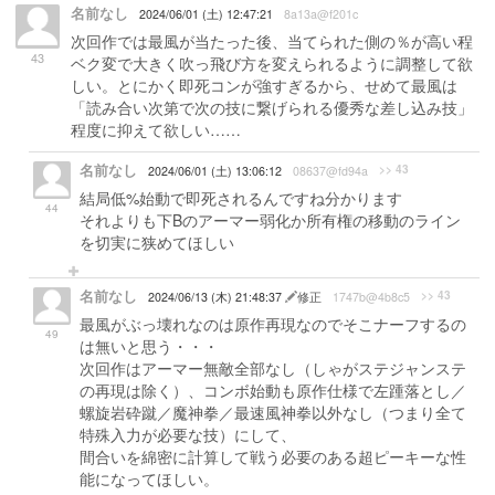
名前なし
2024/06/01 (土) 12:47:21
8a13a@f201c
次回作では最風が当たった後、当てられた側の％が高い程
43
ベク変で大きく吹っ飛び方を変えられるように調整して欲
しい。とにかく即死コンが強すぎるから、せめて最風は
「読み合い次第で次の技に繋げられる優秀な差し込み技」
程度に抑えて欲しい……
名前なし
>> 43
2024/06/01 (土) 13:06:12
08637@fd94a
結局低%始動で即死されるんですね分かります
44
それよりも下Bのアーマー弱化か所有権の移動のライン
を切実に狭めてほしい
名前なし
>> 43
2024/06/13 (木) 21:48:37
修正
1747b@4b8c5
最風がぶっ壊れなのは原作再現なのでそこナーフするの
49
は無いと思う・・・
次回作はアーマー無敵全部なし（しゃがステジャンステ
の再現は除く）、コンボ始動も原作仕様で左踵落とし／
螺旋岩砕蹴／魔神拳／最速風神拳以外なし（つまり全て
特殊入力が必要な技）にして、
間合いを綿密に計算して戦う必要のある超ピーキーな性
能になってほしい。