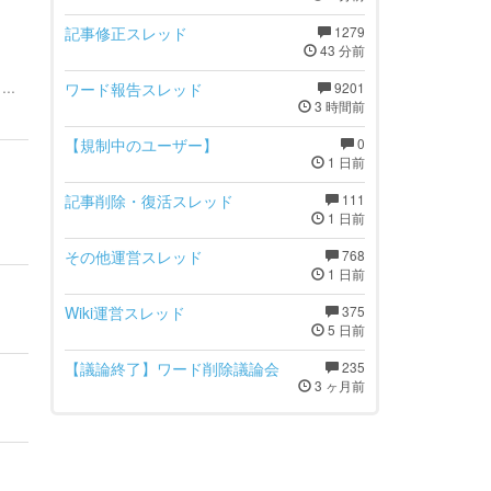
記事修正スレッド
1279
43 分前
..
ワード報告スレッド
9201
3 時間前
【規制中のユーザー】
0
1 日前
記事削除・復活スレッド
111
1 日前
その他運営スレッド
768
1 日前
Wiki運営スレッド
375
5 日前
【議論終了】ワード削除議論会
235
3 ヶ月前