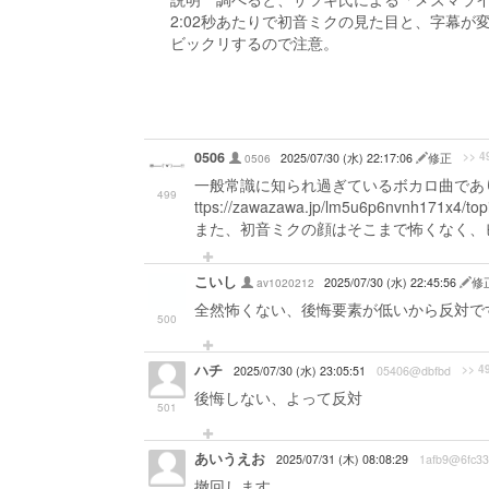
2:02秒あたりで初音ミクの見た目と、字幕が
ビックリするので注意。
0506
>> 4
0506
2025/07/30 (水) 22:17:06
修正
一般常識に知られ過ぎているボカロ曲であ
499
ttps://zawazawa.jp/lm5u6p6nvnh171x4/top
また、初音ミクの顔はそこまで怖くなく、
こいし
av1020212
2025/07/30 (水) 22:45:56
修
全然怖くない、後悔要素が低いから反対で
500
ハチ
>> 4
2025/07/30 (水) 23:05:51
05406@dbfbd
後悔しない、よって反対
501
あいうえお
2025/07/31 (木) 08:08:29
1afb9@6fc33
撤回します。