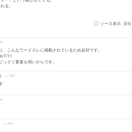
変わる。
ソース表示
通報 .
98
り、こんなワードスレに掲載されているため反対です。
ic/7/11
ビックリ要素も弱いからです。
>> 498
正
す
98
>> 498