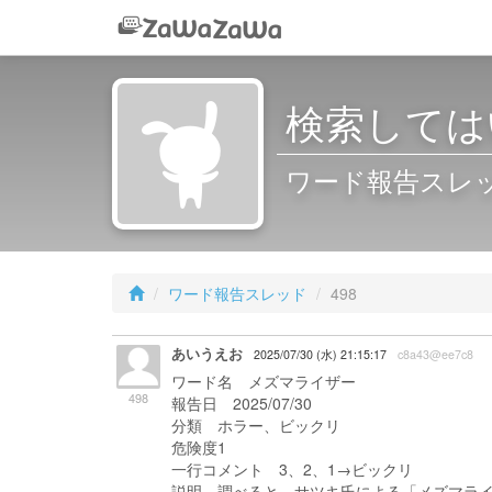
検索しては
ワード報告スレッド 
ワード報告スレッド
498
あいうえお
2025/07/30 (水) 21:15:17
c8a43@ee7c8
ワード名 メズマライザー
498
報告日 2025/07/30
分類 ホラー、ビックリ
危険度1
一行コメント 3、2、1→ビックリ
説明 調べると、サツキ氏による「メズマラ