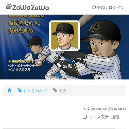
登録 / ログイン
ペナトピ・タイガースファン掲示板
酒虎
すべてのタグ
酒虎
作成: 2025/02/02 (日) 07:00:18
ソース表示
通報 ...