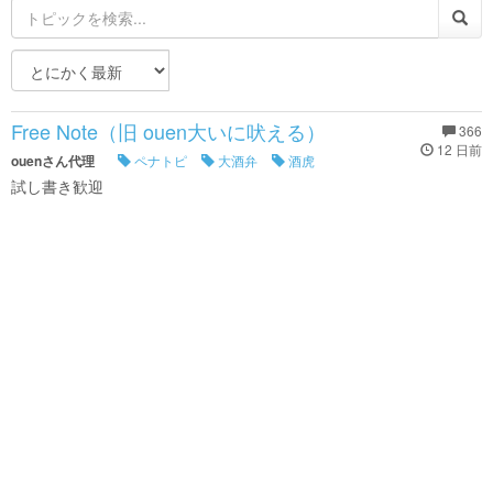
Free Note（旧 ouen大いに吠える）
366
12 日前
ouenさん代理
ペナトピ
大酒弁
酒虎
試し書き歓迎