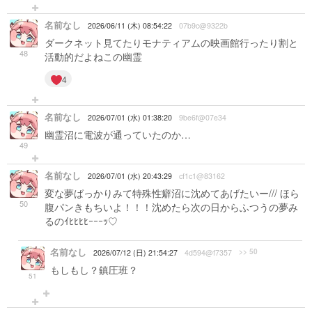
名前なし
2026/06/11 (木) 08:54:22
07b9c@9322b
ダークネット見てたりモナティアムの映画館行ったり割と
48
活動的だよねこの幽霊
4
名前なし
2026/07/01 (水) 01:38:20
9be6f@07e34
幽霊沼に電波が通っていたのか…
49
名前なし
2026/07/01 (水) 20:43:29
cf1c1@83162
変な夢ばっかりみて特殊性癖沼に沈めてあげたいー/// ほら
50
腹パンきもちいよ！！！沈めたら次の日からふつうの夢み
るのｲﾋﾋﾋﾋｰｰｰｯ♡
名前なし
>> 50
2026/07/12 (日) 21:54:27
4d594@f7357
もしもし？鎮圧班？
51