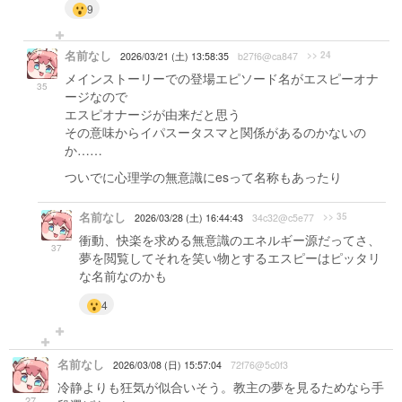
9
名前なし
>> 24
2026/03/21 (土) 13:58:35
b27f6@ca847
メインストーリーでの登場エピソード名がエスピーオナ
35
ージなので
エスピオナージが由来だと思う
その意味からイパスータスマと関係があるのかないの
か……
ついでに心理学の無意識にesって名称もあったり
名前なし
>> 35
2026/03/28 (土) 16:44:43
34c32@c5e77
衝動、快楽を求める無意識のエネルギー源だってさ、
37
夢を閲覧してそれを笑い物とするエスピーはピッタリ
な名前なのかも
4
名前なし
2026/03/08 (日) 15:57:04
72f76@5c0f3
冷静よりも狂気が似合いそう。教主の夢を見るためなら手
27