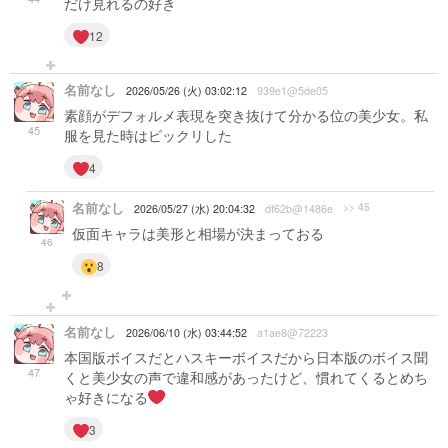
だけ見れるの好き
12
名前なし
2026/05/26 (火) 03:02:12
939e1@5de05
素顔がデフォルメ表現を突き抜けて分かる位の美少女。私
45
服を見た時はビックリした
4
名前なし
>> 45
2026/05/27 (水) 20:04:32
df62b@1486e
仮面キャラは美形と相場が決まっておる
46
8
名前なし
2026/06/10 (水) 03:44:52
a1ae8@72223
本国版ボイスだとハスキーボイスだから日本版のボイス聞
47
くと美少女の声で違和感があったけど、慣れてくるとめち
ゃ好きになる
3