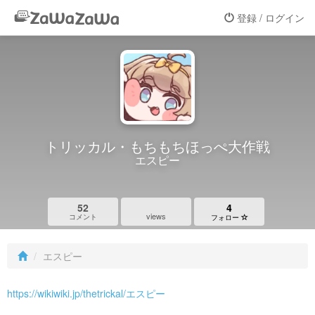
登録 / ログイン
トリッカル・もちもちほっぺ大作戦
エスピー
52
4
views
コメント
フォロー
エスピー
https://wikiwiki.jp/thetrickal/エスピー