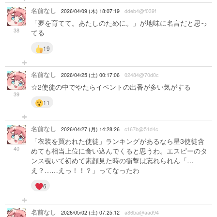
名前なし
2026/04/09 (木) 18:07:19
ddeb4@f039f
「夢を育てて。あたしのために。」が地味に名言だと思っ
38
てる
19
名前なし
2026/04/25 (土) 00:17:06
02484@70d0c
☆2使徒の中でやたらイベントの出番が多い気がする
39
11
名前なし
2026/04/27 (月) 14:28:26
c167b@51d4c
「衣装を買われた使徒」ランキングがあるなら星3使徒含
40
めても相当上位に食い込んでくると思うわ。エスピーのタ
ンス覗いて初めて素顔見た時の衝撃は忘れられん「…
え？……えっ！！？」ってなったわ
6
名前なし
2026/05/02 (土) 07:25:12
a86ba@aad94