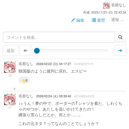
名前なし
作成: 2025/11/23 (日) 22:43:34
通報 ...
編集
履歴
最新
名前なし
2026/02/22 (日) 04:17:27
0c08f@97015
韓国版のように後列に戻れ、エスピー
15
8
名前なし
2026/02/24 (火) 09:39:40
e57e8@b4333
>>うん！夢の中で、ボーダーのTシャツを着た、しわくち
17
ゃのやつが、あたしを追いかけてきたの！
縄張り荒らしだとか、何とか……。
これの元ネタ？ってなんのことでしょうか？