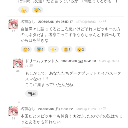
は
仲間
〈友達〉だと言っているが…(間違ってるかも…)
6
5
名前なし
>> 24
2026/03/06 (金) 08:52:47
a27d0@6c3d3
自信満々に語ってるところ悪いけどそれスピッキーの方
25
の元ネタだよ。考察ごっこするならちゃんと下調べして
から口を開きな
9
5
4
3
3
ドリームファントム
2026/03/06 (金) 09:41:38
18d33@63eb1
>> 25
26
もしかして、あなたたちダークブレットとイパスータ
スマなの！？
ここに集まっていたんだね。
40
名前なし
>> 24
2026/03/08 (日) 19:41:22
2add9@11955
本国だとスピッキーも仲良く★2だったのでその説はちょ
28
っとあるかも知れない