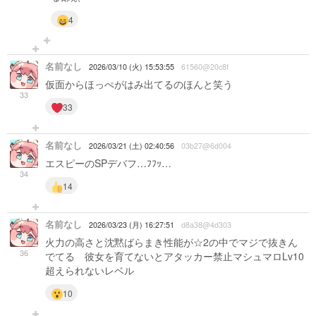
4
名前なし
2026/03/10 (火) 15:53:55
61560@20c8f
仮面からほっぺがはみ出てるのほんと笑う
33
33
名前なし
2026/03/21 (土) 02:40:56
03b27@6d004
エスピーのSPデバフ…ﾌﾌｯ…
34
14
名前なし
2026/03/23 (月) 16:27:51
d8a38@4d303
火力の高さと沈黙ばらまき性能が☆2の中でマジで抜きん
36
でてる 彼女を育てないとアタッカー禁止マシュマロLv10
超えられないレベル
10