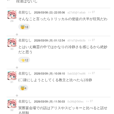
段選ばないし
名前なし
>> 27
2026/03/08 (日) 22:05:06
a27d0@1a6ab
そんなこと言ったらトリッカルの使徒の大半が狂気だわ
29
18
名前なし
>> 27
2026/03/09 (月) 01:12:54
d01d7@e6b3b
とはいえ幽霊の中ではかなりの冷静さを感じるから絶妙
30
だと思う
12
名前なし
>> 27
2026/03/09 (月) 10:09:10
5ab32@7ea96
(〇隷にしようとしてくる教主と比べたら)冷静
31
4
名前なし
>> 27
2026/03/09 (月) 11:50:03
0c3f6@56fec
実際宴会場での話はアリスやスピッキーと比べると話せ
32
る部類