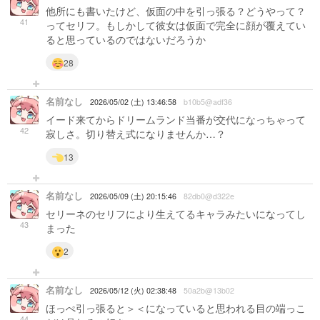
他所にも書いたけど、仮面の中を引っ張る？どうやって？
41
ってセリフ。もしかして彼女は仮面で完全に顔が覆えてい
ると思っているのではないだろうか
28
名前なし
2026/05/02 (土) 13:46:58
b10b5@adf36
イード来てからドリームランド当番が交代になっちゃって
42
寂しさ。切り替え式になりませんか…？
13
名前なし
2026/05/09 (土) 20:15:46
82db0@d322e
セリーネのセリフにより生えてるキャラみたいになってし
43
まった
2
名前なし
2026/05/12 (火) 02:38:48
50a2b@13b02
ほっぺ引っ張ると＞＜になっていると思われる目の端っこ
44