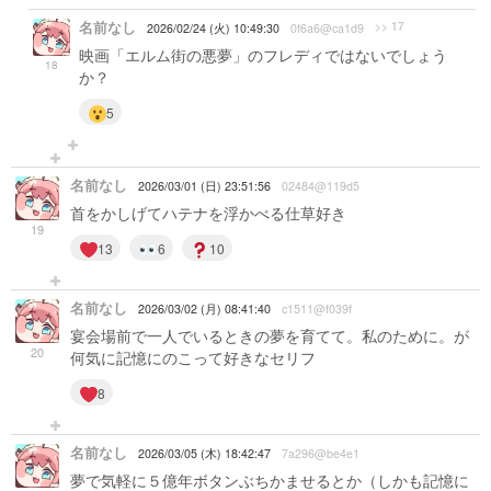
名前なし
>> 17
2026/02/24 (火) 10:49:30
0f6a6@ca1d9
映画「エルム街の悪夢」のフレディではないでしょう
18
か？
5
名前なし
2026/03/01 (日) 23:51:56
02484@119d5
首をかしげてハテナを浮かべる仕草好き
19
13
6
10
名前なし
2026/03/02 (月) 08:41:40
c1511@f039f
宴会場前で一人でいるときの夢を育てて。私のために。が
20
何気に記憶にのこって好きなセリフ
8
名前なし
2026/03/05 (木) 18:42:47
7a296@be4e1
夢で気軽に５億年ボタンぶちかませるとか（しかも記憶に