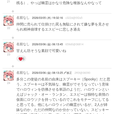
21
残る）、やっぱ幽霊はかなり危険な種族なんやなって
名前なし
2026/03/05 (木) 19:32:16
c322d@0f2a5
仲間に売られて仕掛けた罠も無駄にされて嫌な夢を見させ
22
られ精神崩壊するエスピーに悲しき過去
名前なし
2026/03/06 (金) 06:13:45
659d0@36814
甘えん坊そうな素顔で可愛いね
23
5
名前なし
2026/03/06 (金) 08:13:25
修正
2ff0f@36090
多分この使徒の名前の由来はスプーキー［Spooky］だと思
24
う。スプーキーは不気味な、幽霊がでそうなっていう意味
でハロウィンを彷彿させる単語のようだ。ハロウィンとい
えばジャック・オー・ランタン、エスピーは独特な表情の
仮面にロウソクを持っているのでこれをモチーフにしてる
と思ってる。他にもハロウィンの幽霊がいるが、2人が姉
妹なのか、ただの仲間なのか分かっていない。スピッキー