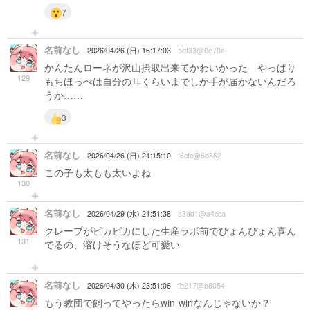
7
名前なし
2026/04/26 (日) 16:17:03
5df33@0e70a
かんたんローネが沢山摂取出来てかわいかった やっぱり
129
もちほっぺは自分の耳くらいまでしか手が届かないんだろ
うか……
3
名前なし
2026/04/26 (日) 21:15:10
f6cfc@6d362
この子も太もも太いよね
130
名前なし
2026/04/29 (水) 21:51:38
a3ad1@a4cca
クレープがピカピカにした生産ラボ前でぴょんぴょん喜ん
131
でるの、溶けそうなほど可愛い
名前なし
2026/04/30 (木) 23:51:06
fb217@b8054
もう教団で飼ってやったらwin-winなんじゃないか？