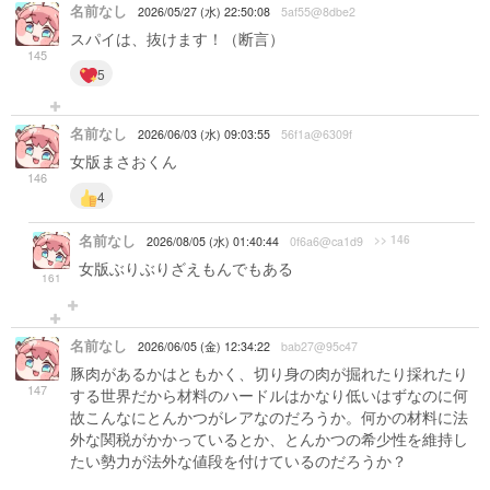
名前なし
2026/05/27 (水) 22:50:08
5af55@8dbe2
スパイは、抜けます！（断言）
145
5
名前なし
2026/06/03 (水) 09:03:55
56f1a@6309f
女版まさおくん
146
4
名前なし
>> 146
2026/08/05 (水) 01:40:44
0f6a6@ca1d9
女版ぶりぶりざえもんでもある
161
名前なし
2026/06/05 (金) 12:34:22
bab27@95c47
豚肉があるかはともかく、切り身の肉が掘れたり採れたり
147
する世界だから材料のハードルはかなり低いはずなのに何
故こんなにとんかつがレアなのだろうか。何かの材料に法
外な関税がかかっているとか、とんかつの希少性を維持し
たい勢力が法外な値段を付けているのだろうか？