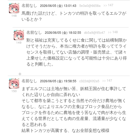
名前なし
>> 147
2026/06/05 (金) 13:01:43
5e3a0@6658a
馬鹿げた話だけど、トンカツの特許を取ってるエルフが
148
いるとか？
名前なし
>> 148
2026/06/05 (金) 18:02:55
db5a9@95c47
割と福祉は充実してるくせに食に関しては結構制限か
149
けてそうだから、本当に権力者が特許を取っててライ
センスを取得してない店舗の調理・販売禁止、で諸々
上乗せした価格設定になってる可能性は十分にあり得
ると判断した。
名前なし
>> 147
2026/06/05 (金) 19:58:55
c322d@0f2a5
まずエルフには土地が無い筈、妖精王国が住む事許して
150
くれた辺りしか自由に弄れない
そして都市を築こうとすると当然その分だけ農地が無く
なるし、なによりエルフの主食はブロック食品だから
ブロックを作るために農地を使う筈なんで肉が木から生
えてくる世界だとしても肉の生産量、流通量が少なくな
ると思われる
結果トンカツが高騰する、なお全部妄想な模様