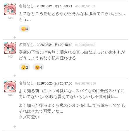
名前なし
2026/05/21 (木) 18:59:21
49558@d1f02
カスなところ見せときながらそんな私服着てこられたら…
138
もう…
4
名前なし
2026/05/24 (日) 20:40:12
e190a@caca2
寒空の下惜しげも無く晒される真っ白なふっとい太ももが
140
どうしようもなく私を狂わせる
2
4
名前なし
2026/05/25 (月) 20:37:30
0e356@81350
よく知る前→こいつ可愛いな...スパイなのに全然スパイに
144
向いてないし､休暇も貰えてないらしいし不憫可愛い...
よく知った後→よくも私のシオンを!!!!...でも荒らしてても
それはそれで可愛いな...
クズ可愛い