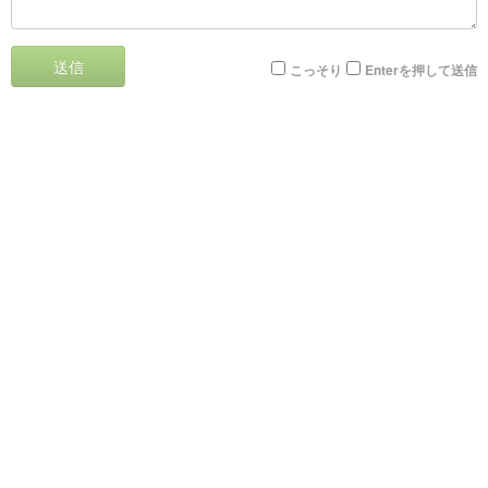
送信
こっそり
Enterを押して送信