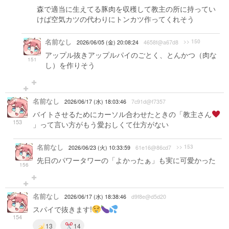
森で適当に生えてる豚肉を収穫して教主の所に持ってい
けば空気カツの代わりにトンカツ作ってくれそう
名前なし
>> 150
2026/06/05 (金) 20:08:24
4658f@a67d8
アップル抜きアップルパイのごとく、とんかつ（肉な
151
し）を作りそう
名前なし
2026/06/17 (水) 18:03:46
7c91d@f7357
バイトさせるためにカーソル合わせたときの「教主さん
153
」って言い方がもう愛おしくて仕方がない
名前なし
>> 153
2026/06/23 (火) 10:33:59
61e16@86cd7
先日のパワータワーの「よかったぁ」も実に可愛かった
156
名前なし
2026/06/17 (水) 18:38:46
d9f8e@d5d20
スパイで抜きます!
154
13
14