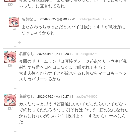
135
ゃった」に直されてるね
名前なし
>> 135
2026/05/25 (月) 00:27:41
30b92@818e9
またさわっちゃっただとスパイは抜けます！が意味深に
141
なっちゃうからね…
名前なし
2026/05/14 (木) 12:30:10
b10b5@db292
今回のドリームランドは直接ダメージ起点でサトウキビ発
136
射だから鎧ベコベコになるまで叩かれてもろて
大丈夫後ろからナイアが放水するし何ならマーゴもマック
スリカバリーするから…
名前なし
2026/05/20 (水) 15:27:14
aad3e@44905
カスだな～と思うけど普通にいい子だったらいい子だな～
137
で終わってただろうなって(それはそれで一筋の光になれた
かもしれないが) スパイは抜けます！するからローネなん
だ