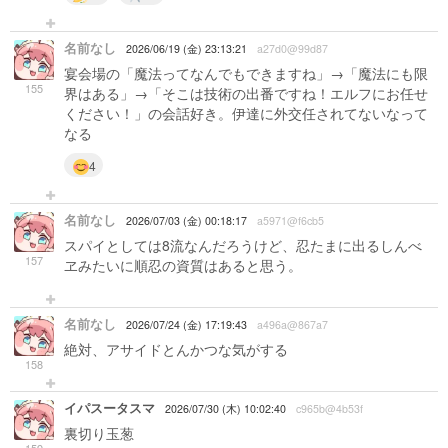
名前なし
2026/06/19 (金) 23:13:21
a27d0@99d87
宴会場の「魔法ってなんでもできますね」→「魔法にも限
155
界はある」→「そこは技術の出番ですね！エルフにお任せ
ください！」の会話好き。伊達に外交任されてないなって
なる
4
名前なし
2026/07/03 (金) 00:18:17
a5971@f6cb5
スパイとしては8流なんだろうけど、忍たまに出るしんべ
157
ヱみたいに順忍の資質はあると思う。
名前なし
2026/07/24 (金) 17:19:43
a496a@867a7
絶対、アサイドとんかつな気がする
158
イパスータスマ
2026/07/30 (木) 10:02:40
c965b@4b53f
裏切り玉葱