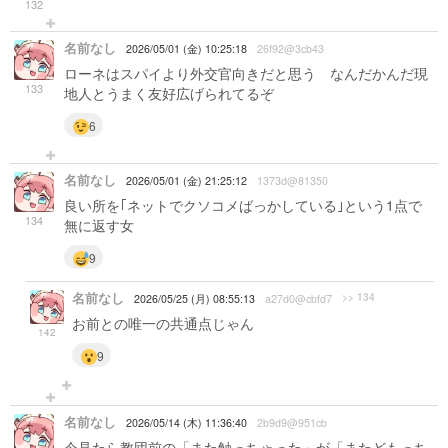
132
名前なし
2026/05/01 (金) 10:25:18
26f92@3cb43
ローネはスパイより外交官向きだと思う なんだかんだ現
133
地人とうまく友好広げられてるぞ
6
名前なし
2026/05/01 (金) 21:25:12
1373d@81350
良い所を｢ネットでクソコメばっかしている｣という1点で
134
無に返す女
9
名前なし
>> 134
2026/05/25 (月) 08:55:13
a27d0@cbfd7
お前との唯一の共通点じゃん
142
9
名前なし
2026/05/14 (木) 11:36:40
2b9d9@951cb
今見たら教団前の「また触っちゃった」が「またどもっち