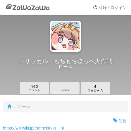
登録 / ログイン
トリッカル・もちもちほっぺ大作戦
ローネ
162
4
views
コメント
フォロー
ローネ
使徒
https://wikiwiki.jp/thetrickal/ローネ