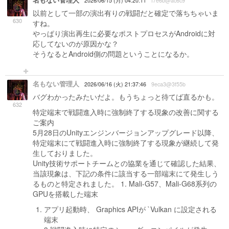
名もない管理人
2026/06/15 (月) 04:20:11
f7e6b@ac6c9
以前として一部の演出有りの戦闘だと確定で落ちちゃいま
630
すね。
やっぱり演出再生に必要なポストプロセスがAndroidに対
応してないのが原因かな？
そうなるとAndroid側の問題ということになるか。
名もない管理人
2026/06/16 (火) 21:37:46
9eca3@3f55b
バグわかったみたいだよ。もうちょっと待てば直るかも。
632
特定端末で戦闘進入時に強制終了する現象の改善に関する
ご案内
5月28日のUnityエンジンバージョンアップグレード以降、
特定端末にて戦闘進入時に強制終了する現象が継続して発
生しておりました。
Unity技術サポートチームとの協業を通じて確認した結果、
当該現象は、下記の条件に該当する一部端末にて発生しう
るものと特定されました。 1. Mali-G57、Mali-G68系列の
GPUを搭載した端末
アプリ起動時、 Graphics APIが `Vulkan に設定される
端末