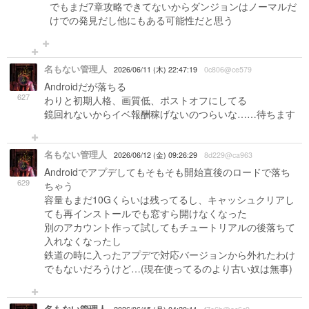
でもまだ7章攻略できてないからダンジョンはノーマルだ
けでの発見だし他にもある可能性だと思う
名もない管理人
2026/06/11 (木) 22:47:19
0c806@ce579
Androidだが落ちる
627
わりと初期人格、画質低、ポストオフにしてる
鏡回れないからイベ報酬稼げないのつらいな……待ちます
名もない管理人
2026/06/12 (金) 09:26:29
8d229@ca963
Androidでアプデしてもそもそも開始直後のロードで落ち
629
ちゃう
容量もまだ10Gくらいは残ってるし、キャッシュクリアし
ても再インストールでも窓すら開けなくなった
別のアカウント作って試してもチュートリアルの後落ちて
入れなくなったし
鉄道の時に入ったアプデで対応バージョンから外れたわけ
でもないだろうけど…(現在使ってるのより古い奴は無事)