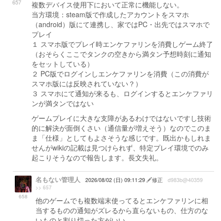
657
複数デバイス使用下において正常に機能しない。
当方環境：steam版で作成したアカウントをスマホ
（android）版にて連携し、家ではPC・出先ではスマホで
プレイ
１ スマホ版でプレイ時エンケファリンを消費しゲーム終了
（おそらくここでタンクの空きから満タン予想時刻に通知
をセットしている）
２ PC版でログインしエンケファリンを消費（この消費が
スマホ版には反映されていない？）
３ スマホにて通知が来るも、ログインするとエンケファリ
ンが満タンではない
ゲームプレイに大きな支障があるわけではないですし技術
的に解決が面倒くさい（通信量が増えそう）なのでこのま
ま「仕様」としてもよさそうな感じです。既出かもしれま
せんがwikiの記載は見つけられず、特定プレイ環境でのみ
起こりそうなので報告します。長文失礼。
名もない管理人
2026/08/02 (日) 09:11:29
修正
d983b@40359
>> 657
658
他のゲームでも複数端末使ってるとエンケファリンに相
当するものの通知がズレるから直らないもの、仕方のな
いものと割り切った方がいい