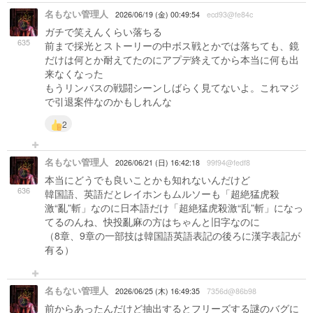
名もない管理人
2026/06/19 (金) 00:49:54
ecd93@fe84c
ガチで笑えんくらい落ちる
635
前まで採光とストーリーの中ボス戦とかでは落ちても、鏡
だけは何とか耐えてたのにアプデ終えてから本当に何も出
来なくなった
もうリンバスの戦闘シーンしばらく見てないよ。これマジ
で引退案件なのかもしれんな
2
名もない管理人
2026/06/21 (日) 16:42:18
99f94@fedf8
本当にどうでも良いことかも知れないんだけど
636
韓国語、英語だとレイホンもムルソーも「超絶猛虎殺
激“亂”斬」なのに日本語だけ「超絶猛虎殺激“乱”斬」になっ
てるのんね、快投亂麻の方はちゃんと旧字なのに
（8章、9章の一部技は韓国語英語表記の後ろに漢字表記が
有る）
名もない管理人
2026/06/25 (木) 16:49:35
7356d@86b98
前からあったんだけど抽出するとフリーズする謎のバグに