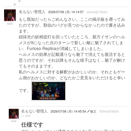
名もない管理人
2026/07/06 (月) 14:14:57
dae4d@18b4a
もし既知だったらごめんなさい。ここの掲示板を遡ってみ
645
たのですが、類似のバグが見つからなかったので書き込み
ます。
紐採光の妖精提灯を回っていたところ、親方イサンのヘル
メスが9になった次のターンで新しい敵に魅了されてしま
い、Furioso-Replicaが消滅してしまいました。
ヘルメスの効果が記載通りなら魅了で消えても復活すると
思うのですが、それ以降もそんな様子はなく…魅了が解け
てもそのままです。
私のヘルメスに対する解釈がおかしいのか、それともゲー
ム側がおかしいのか、どなたかご意見をいただけると幸い
です。
名もない管理人
2026/07/06 (月) 14:45:54
修正
939ef@08b9c
>> 645
646
仕様です