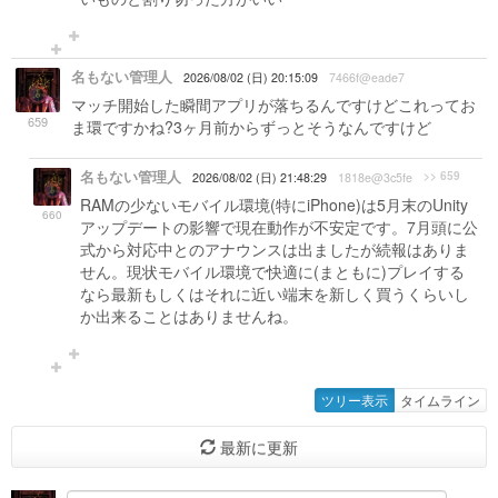
名もない管理人
2026/08/02 (日) 20:15:09
7466f@eade7
マッチ開始した瞬間アプリが落ちるんですけどこれってお
659
ま環ですかね?3ヶ月前からずっとそうなんですけど
名もない管理人
>> 659
2026/08/02 (日) 21:48:29
1818e@3c5fe
RAMの少ないモバイル環境(特にiPhone)は5月末のUnity
660
アップデートの影響で現在動作が不安定です。7月頭に公
式から対応中とのアナウンスは出ましたが続報はありま
せん。現状モバイル環境で快適に(まともに)プレイする
なら最新もしくはそれに近い端末を新しく買うくらいし
か出来ることはありませんね。
ツリー表示
タイムライン
最新に更新