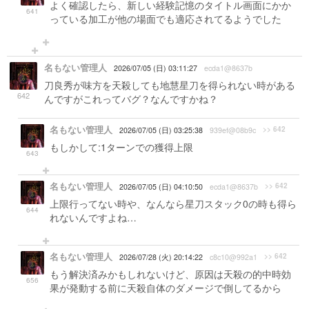
よく確認したら、新しい経験記憶のタイトル画面にかか
641
っている加工が他の場面でも適応されてるようでした
名もない管理人
2026/07/05 (日) 03:11:27
ecda1@8637b
刀良秀が味方を天殺しても地慧星刀を得られない時がある
642
んですがこれってバグ？なんですかね？
名もない管理人
>> 642
2026/07/05 (日) 03:25:38
939ef@08b9c
もしかして:1ターンでの獲得上限
643
名もない管理人
>> 642
2026/07/05 (日) 04:10:50
ecda1@8637b
上限行ってない時や、なんなら星刀スタック0の時も得ら
644
れないんですよね…
名もない管理人
>> 642
2026/07/28 (火) 20:14:22
c8c10@992a1
もう解決済みかもしれないけど、原因は天殺の的中時効
656
果が発動する前に天殺自体のダメージで倒してるから