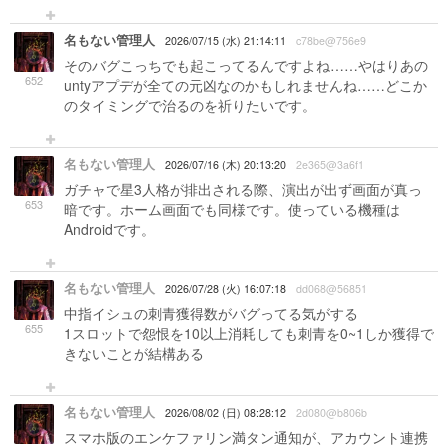
名もない管理人
2026/07/15 (水) 21:14:11
c78be@756e9
そのバグこっちでも起こってるんですよね……やはりあの
652
untyアプデが全ての元凶なのかもしれませんね……どこか
のタイミングで治るのを祈りたいです。
名もない管理人
2026/07/16 (木) 20:13:20
2e365@3a6f1
ガチャで星3人格が排出される際、演出が出ず画面が真っ
653
暗です。ホーム画面でも同様です。使っている機種は
Androidです。
名もない管理人
2026/07/28 (火) 16:07:18
dd068@56851
中指イシュの刺青獲得数がバグってる気がする
655
1スロットで怨恨を10以上消耗しても刺青を0~1しか獲得で
きないことが結構ある
名もない管理人
2026/08/02 (日) 08:28:12
2d080@b806b
スマホ版のエンケファリン満タン通知が、アカウント連携