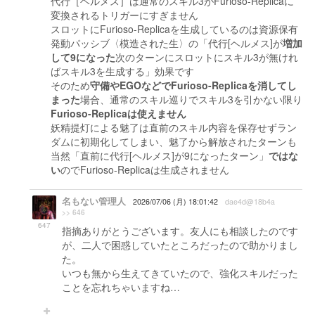
代行［ヘルメス］は通常のスキル3がFurioso-Replicaに
変換されるトリガーにすぎません
スロットにFurioso-Replicaを生成しているのは資源保有
発動パッシブ〈模造された生〉の「代行[ヘルメス]が
増加
して9になった
次のターンにスロットにスキル3が無けれ
ばスキル3を生成する」効果です
そのため
守備やEGOなどでFurioso-Replicaを消してし
まった
場合、通常のスキル巡りでスキル3を引かない限り
Furioso-Replicaは使えません
妖精提灯による魅了は直前のスキル内容を保存せずラン
ダムに初期化してしまい、魅了から解放されたターンも
当然「直前に代行[ヘルメス]が9になったターン」
ではな
い
のでFurioso-Replicaは生成されません
名もない管理人
2026/07/06 (月) 18:01:42
dae4d@18b4a
>> 646
647
指摘ありがとうございます。友人にも相談したのです
が、二人で困惑していたところだったので助かりまし
た。
いつも無から生えてきていたので、強化スキルだった
ことを忘れちゃいますね…