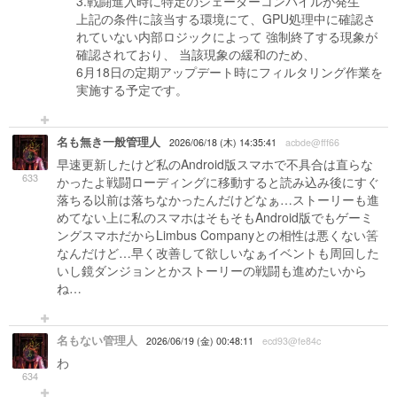
3.戦闘進入時に特定のシェーダーコンパイルが発生
上記の条件に該当する環境にて、GPU処理中に確認さ
れていない内部ロジックによって 強制終了する現象が
確認されており、 当該現象の緩和のため、
6月18日の定期アップデート時にフィルタリング作業を
実施する予定です。
名も無き一般管理人
2026/06/18 (木) 14:35:41
acbde@fff66
早速更新したけど私のAndroid版スマホで不具合は直らな
633
かったよ戦闘ローディングに移動すると読み込み後にすぐ
落ちる以前は落ちなかったんだけどなぁ…ストーリーも進
めてない上に私のスマホはそもそもAndroid版でもゲーミ
ングスマホだからLimbus Companyとの相性は悪くない筈
なんだけど…早く改善して欲しいなぁイベントも周回した
いし鏡ダンジョンとかストーリーの戦闘も進めたいから
ね…
名もない管理人
2026/06/19 (金) 00:48:11
ecd93@fe84c
わ
634