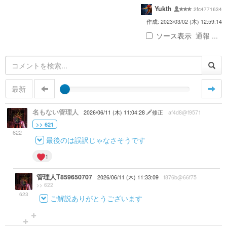
Yukth
2fc4771634
作成: 2023/03/02 (木) 12:59:14
ソース表示
通報 ...
最新
名もない管理人
2026/06/11 (木) 11:04:28
修正
af4d8@f9571
>> 621
622
最後のは誤訳じゃなさそうです
1
管理人T859650707
2026/06/11 (木) 11:33:09
f876b@66f75
>> 622
623
ご解説ありがとうございます