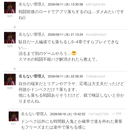
名もない管理人
2026/06/11 (木) 13:30:58
b0812@3c5fe
戦闘前後のロードでアプリ落ちするのは…ダメみたいです
624
ね()
名もない管理人
2026/06/11 (木) 21:13:24
9eca3@442a3
駄目だ一人編成でも落ちるし0−4章ですらプレイできな
625
い…
治るまで別のゲームやろう…
スマホの戦闘不能バグ解消されたら教えて。
名もない管理人
2026/06/11 (木) 22:38:30
f7e6b@ac6c9
自分の端末だとリアンやアラヤ、応竜は大丈夫だったけど
626
何故かドンベクだけ？落ちます。
他にも落ちる戦闘ありそうだけど、鏡で検証しないと分か
りませんね。
名もない管理人
>> 626
2026/06/16 (火) 15:42:52
13e74@27350
ドンベク以外にも時間殺人鬼とか確率で道を外れた乗客
631
もフリーズまたは途中で落ちる感じ