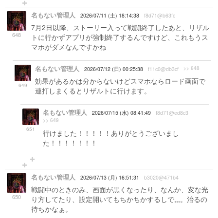
名もない管理人
2026/07/11 (土) 18:14:38
f8d71@b63fc
7月2日以降、ストーリー入って戦闘終了したあと、リザル
648
トに行かずアプリが強制終了するんですけど、これもうス
マホがダメなんですかね
名もない管理人
>> 648
2026/07/12 (日) 00:25:38
f11c0@db3cf
効果があるかは分からないけどスマホならロード画面で
649
連打しまくるとリザルトに行けます。
名もない管理人
2026/07/15 (水) 08:41:49
f8d71@ed8c3
>> 649
651
行けました！！！！！ありがとうございまし
た！！！！！！！
名もない管理人
2026/07/13 (月) 16:51:31
b3020@471b4
戦闘中のときのみ、画面が黒くなったり、なんか、変な光
650
り方してたり、設定開いてもちかちかするしで,,,。治るの
待ちかなぁ。