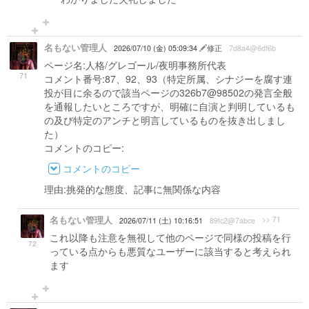
名もない管理人
2026/07/10 (金) 05:09:34
修正
7d8a4@6df6b
ページ名:人格/グレゴール/夜明事務所代表
71
コメント番号:87、92、93（特定所属、シナジーを腐す連
投が目に余るので該当ページの326b7@98502の発言全般
を通報したいところですが、明確に自演と判明しているも
の及び特定のアンチと明言しているものを抜き出しまし
た）
コメントのコピー:
コメントのコピー
理由:挑発的な態度、記事に無関係な内容
名もない管理人
>> 71
2026/07/11 (土) 10:16:51
89fc2@7abce
これ以降も注意を無視して他のページで同様の投稿を行
72
っている点からも悪質なユーザーに該当すると考えられ
ます