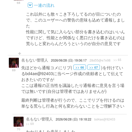
68
一連の流れ
これ以外にも散々こき下ろしてるのが目についたの
で、このユーザーへの警告の意味も込めて通報しまし
た
性能に関して気に入らない部分を書き込むのはいいん
ですけど、性能とか関係なく悪口だけを書き込むのは
荒らしと変わらんだろうというのが自分の意見です
名もない管理人
>> 65
2026/06/28 (日) 19:06:17
28d55@e7e98
先ほどから通報コメにリプ(
)を付けてい
>> 66
>> 67
69
るbd4ae@92403に当ページ作成の依頼者として伝えて
おきたいのですが
ここは通報の正当性を議論したり通報者に意見を言う場
では無いです(自分は管理者ではありませんが)
最終判断は管理者が行うので、ここでリプを付けるのは
単なる荒らし行為と何も変わらないことをご理解下さい
名もない管理人
2026/06/28 (日) 19:18:22
bd4ae@92403
>> 69
70
わかりました失礼しました