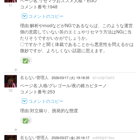
ページ名:リセマラおススメ人格・EGO
51
コメント番号:1948
コメントのコピー
理由:解析やmodなどがNGであるならば、このような運営
側の意図していない筈のエミュやリセマラ方法はNGに当
たりそうですがいかがでしょうか。
〇ですか？と聞く体裁であることから悪意性を問えるかは
微妙ですが、よろしくない話題に思えます。
1
名もない管理人
2026/03/17 (火) 19:18:35
601c0@7dd03
ページ名:人格/グレゴール/夜の錐カピターノ
52
コメント番号:253
コメントのコピー
理由:対立煽り、挑発的な態度
1
名もない管理人
2026/03/27 (金) 20:16:17
ec899@519ea