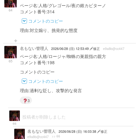
ページ名:人格/グレゴール/夜の錐カピターノ
64
コメント番号:314
コメントのコピー
理由:対立煽り、挑発的な態度
名もない管理人
2026/06/28 (日) 12:53:49
修正
e9a8b@cc447
ページ名:人格/ロージャ/蜘蛛の巣親指の親方
65
コメント番号:198
コメントのコピー
コメントのコピー
理由:過剰な貶し、攻撃的な発言
3
投稿者が削除しました
66
名もない管理人
2026/06/28 (日) 16:03:38
修正
>> 66
e9a8b@cc447