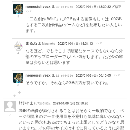
nemesislivezx
321e14435e
2023/01/01 (日) 13:30:32
修正
>> 2
3
「二次創作 Wiki*」に2GBもする画像もしくは100GB
もする二次創作作品(ゲームなど)を配布したい人もい
ます。
まるね
>> 2
Marsneko
2023/01/01 (日) 18:31:13
なるほど、でもそこまで頻繁なケースでもないなら外
4
部のアップローダーでもいい気がします。ただ今の容
量は少ないとは思います
nemesislivezx
>> 2
321e14435e
2023/01/06 (金) 00:10:05
そうですか。それなら2GBの方が良いですね。
6
ｹﾂﾘﾆﾝ
8d72b5f82a
2023/01/09 (月) 22:50:26
2GBの画像が添付されることはおそらく一般的でなく、ペ
7
ージ閲覧者のデータ使用量を不意打ち気味に奪いかねない
といった懸念もあるのでちょっと上限としてどうかなと思
いますね…その手のサイズはすでに仰っているように外部