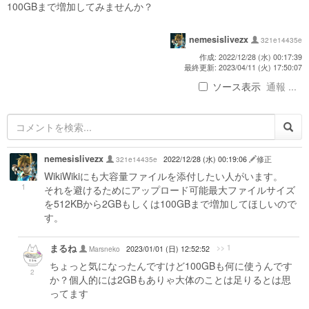
100GBまで増加してみませんか？
nemesislivezx
321e14435e
作成: 2022/12/28 (水) 00:17:39
最終更新: 2023/04/11 (火) 17:50:07
ソース表示
通報 ...
nemesislivezx
321e14435e
2022/12/28 (水) 00:19:06
修正
WikiWikiにも大容量ファイルを添付したい人がいます。
1
それを避けるためにアップロード可能最大ファイルサイズ
を512KBから2GBもしくは100GBまで増加してほしいので
す。
まるね
>> 1
Marsneko
2023/01/01 (日) 12:52:52
ちょっと気になったんですけど100GBも何に使うんです
2
か？個人的には2GBもありゃ大体のことは足りるとは思
ってます