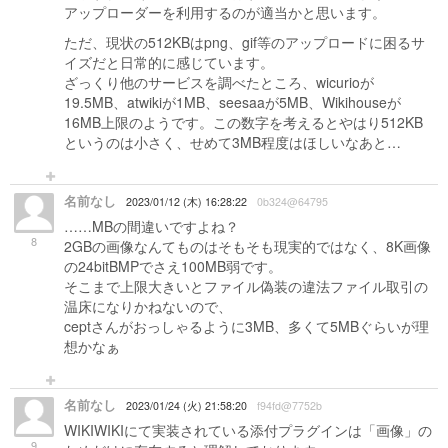
アップローダーを利用するのが適当かと思います。
ただ、現状の512KBはpng、gif等のアップロードに困るサ
イズだと日常的に感じています。
ざっくり他のサービスを調べたところ、wicurioが
19.5MB、atwikiが1MB、seesaaが5MB、Wikihouseが
16MB上限のようです。この数字を考えるとやはり512KB
というのは小さく、せめて3MB程度はほしいなあと…
名前なし
2023/01/12 (木) 16:28:22
0b324@64795
……MBの間違いですよね？
8
2GBの画像なんてものはそもそも現実的ではなく、8K画像
の24bitBMPでさえ100MB弱です。
そこまで上限大きいとファイル偽装の違法ファイル取引の
温床になりかねないので、
ceptさんがおっしゃるように3MB、多くて5MBぐらいが理
想かなぁ
名前なし
2023/01/24 (火) 21:58:20
f94fd@7752b
WIKIWIKIにて実装されている添付プラグインは「画像」の
9