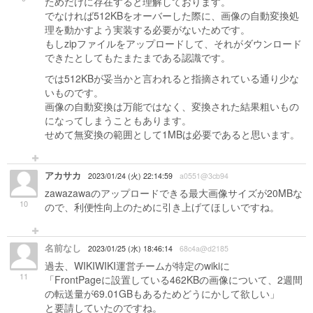
ためだけに存在すると理解しております。
でなければ512KBをオーバーした際に、画像の自動変換処
理を動かすよう実装する必要がないためです。
もしzipファイルをアップロードして、それがダウンロード
できたとしてもたまたまである認識です。
では512KBが妥当かと言われると指摘されている通り少な
いものです。
画像の自動変換は万能ではなく、変換された結果粗いもの
になってしまうこともあります。
せめて無変換の範囲として1MBは必要であると思います。
アカサカ
2023/01/24 (火) 22:14:59
a0551@3cb94
zawazawaのアップロードできる最大画像サイズが20MBな
10
ので、利便性向上のために引き上げてほしいですね。
名前なし
2023/01/25 (水) 18:46:14
68c4a@d2185
過去、WIKIWIKI運営チームが特定のwikiに
11
「FrontPageに設置している462KBの画像について、2週間
の転送量が69.01GBもあるためどうにかして欲しい」
と要請していたのですね。