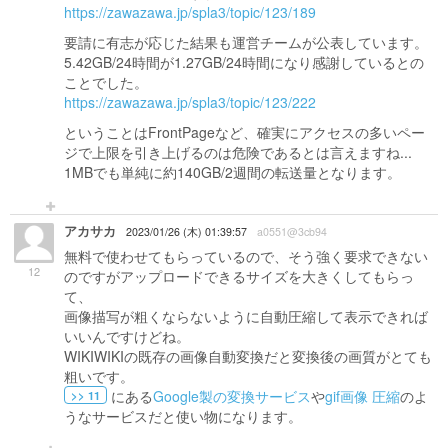
https://zawazawa.jp/spla3/topic/123/189
要請に有志が応じた結果も運営チームが公表しています。
5.42GB/24時間が1.27GB/24時間になり感謝しているとの
ことでした。
https://zawazawa.jp/spla3/topic/123/222
ということはFrontPageなど、確実にアクセスの多いペー
ジで上限を引き上げるのは危険であるとは言えますね...
1MBでも単純に約140GB/2週間の転送量となります。
アカサカ
2023/01/26 (木) 01:39:57
a0551@3cb94
無料で使わせてもらっているので、そう強く要求できない
12
のですがアップロードできるサイズを大きくしてもらっ
て、
画像描写が粗くならないように自動圧縮して表示できれば
いいんですけどね。
WIKIWIKIの既存の画像自動変換だと変換後の画質がとても
粗いです。
にある
Google製の変換サービス
や
gif画像 圧縮
のよ
>> 11
うなサービスだと使い物になります。